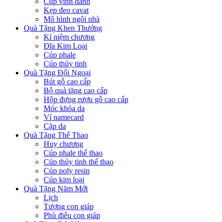
Cúp vinh danh
Kẹp đeo cavat
Mô hình ngôi nhà
Quà Tặng Khen Thưởng
Kỉ niệm chương
Đĩa Kim Loại
Cúp phale
Cúp thủy tinh
Quà Tặng Đối Ngoại
Bút gỗ cao cấp
Bộ quà tặng cao cấp
Hộp đựng rượu gỗ cao cấp
Móc khóa da
Ví namecard
Cặp da
Quà Tặng Thể Thao
Huy chương
Cúp phale thể thao
Cúp thủy tinh thể thao
Cúp poly resin
Cúp kim loại
Quà Tặng Năm Mới
Lịch
Tượng con giáp
Phù điêu con giáp