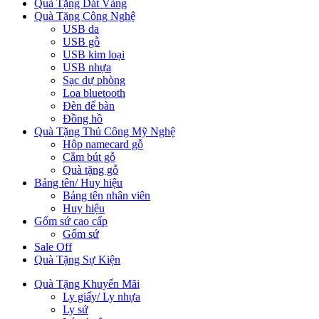
Quà Tặng Dát Vàng
Quà Tặng Công Nghệ
USB da
USB gỗ
USB kim loại
USB nhựa
Sạc dự phòng
Loa bluetooth
Đèn để bàn
Đồng hồ
Quà Tặng Thủ Công Mỹ Nghệ
Hộp namecard gỗ
Cắm bút gỗ
Quà tặng gỗ
Bảng tên/ Huy hiệu
Bảng tên nhân viên
Huy hiệu
Gốm sứ cao cấp
Gốm sứ
Sale Off
Quà Tặng Sự Kiện
Quà Tặng Khuyến Mãi
Ly giấy/ Ly nhựa
Ly sứ