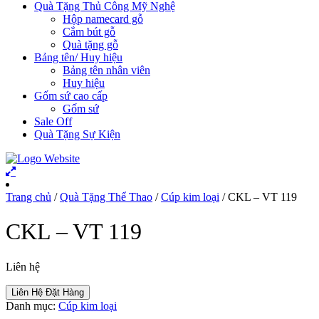
Quà Tặng Thủ Công Mỹ Nghệ
Hộp namecard gỗ
Cắm bút gỗ
Quà tặng gỗ
Bảng tên/ Huy hiệu
Bảng tên nhân viên
Huy hiệu
Gốm sứ cao cấp
Gốm sứ
Sale Off
Quà Tặng Sự Kiện
Trang chủ
/
Quà Tặng Thể Thao
/
Cúp kim loại
/ CKL – VT 119
CKL – VT 119
Liên hệ
Liên Hệ Đặt Hàng
Danh mục:
Cúp kim loại