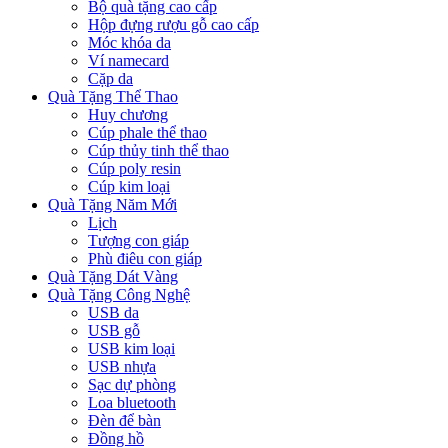
Bộ quà tặng cao cấp
Hộp đựng rượu gỗ cao cấp
Móc khóa da
Ví namecard
Cặp da
Quà Tặng Thể Thao
Huy chương
Cúp phale thể thao
Cúp thủy tinh thể thao
Cúp poly resin
Cúp kim loại
Quà Tặng Năm Mới
Lịch
Tượng con giáp
Phù điêu con giáp
Quà Tặng Dát Vàng
Quà Tặng Công Nghệ
USB da
USB gỗ
USB kim loại
USB nhựa
Sạc dự phòng
Loa bluetooth
Đèn để bàn
Đồng hồ