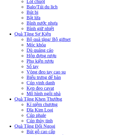
Lót chuột
Balo/Túi du lich
Bút bi
Bật lửa
Bình nước nhựa
Bình giữ nhiệt
Quà Tặng Sự Kiện
Bộ quà tặng/ Bộ giftset
Móc khóa
Dù quảng cáo
Hộp đựng rượu
Phụ kiện rượu
Sổ tay
Vòng đeo tay cao su
Biểu trưng để bàn
Cúp vinh danh
Kẹp đeo cavat
Mô hình ngôi nhà
Quà Tặng Khen Thưởng
Kỉ niệm chương
Đĩa Kim Loại
Cúp phale
Cúp thủy tinh
Quà Tặng Đối Ngoại
Bút gỗ cao cấp