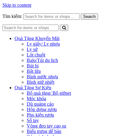
Skip to content
Tìm kiếm:
Search
Quà Tặng Khuyến Mãi
Ly giấy/ Ly nhựa
Ly sứ
Lót chuột
Balo/Túi du lich
Bút bi
Bật lửa
Bình nước nhựa
Bình giữ nhiệt
Quà Tặng Sự Kiện
Bộ quà tặng/ Bộ giftset
Móc khóa
Dù quảng cáo
Hộp đựng rượu
Phụ kiện rượu
Sổ tay
Vòng đeo tay cao su
Biểu trưng để bàn