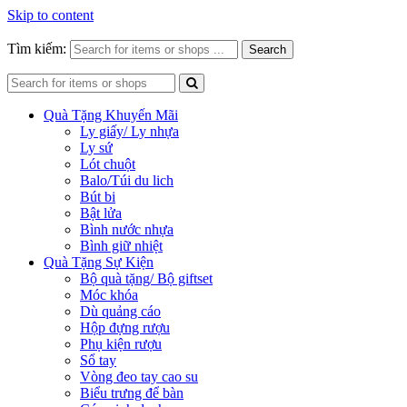
Skip to content
Tìm kiếm:
Search
Quà Tặng Khuyến Mãi
Ly giấy/ Ly nhựa
Ly sứ
Lót chuột
Balo/Túi du lich
Bút bi
Bật lửa
Bình nước nhựa
Bình giữ nhiệt
Quà Tặng Sự Kiện
Bộ quà tặng/ Bộ giftset
Móc khóa
Dù quảng cáo
Hộp đựng rượu
Phụ kiện rượu
Sổ tay
Vòng đeo tay cao su
Biểu trưng để bàn