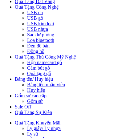
Quà Tặng Dát Vàng
Quà Tặng Công Nghệ
USB da
USB gỗ
USB kim loại
USB nhựa
Sạc dự phòng
Loa bluetooth
Đèn để bàn
Đồng hồ
Quà Tặng Thủ Công Mỹ Nghệ
Hộp namecard gỗ
Cắm bút gỗ
Quà tặng gỗ
Bảng tên/ Huy hiệu
Bảng tên nhân viên
Huy hiệu
Gốm sứ cao cấp
Gốm sứ
Sale Off
Quà Tặng Sự Kiện
Quà Tặng Khuyến Mãi
Ly giấy/ Ly nhựa
Ly sứ