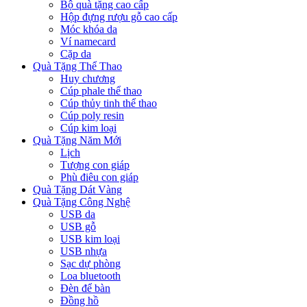
Bộ quà tặng cao cấp
Hộp đựng rượu gỗ cao cấp
Móc khóa da
Ví namecard
Cặp da
Quà Tặng Thể Thao
Huy chương
Cúp phale thể thao
Cúp thủy tinh thể thao
Cúp poly resin
Cúp kim loại
Quà Tặng Năm Mới
Lịch
Tượng con giáp
Phù điêu con giáp
Quà Tặng Dát Vàng
Quà Tặng Công Nghệ
USB da
USB gỗ
USB kim loại
USB nhựa
Sạc dự phòng
Loa bluetooth
Đèn để bàn
Đồng hồ