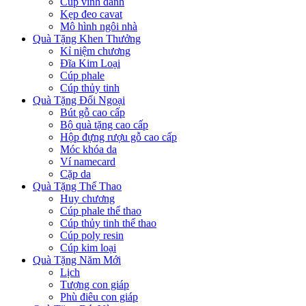
Cúp vinh danh
Kẹp đeo cavat
Mô hình ngôi nhà
Quà Tặng Khen Thưởng
Kỉ niệm chương
Đĩa Kim Loại
Cúp phale
Cúp thủy tinh
Quà Tặng Đối Ngoại
Bút gỗ cao cấp
Bộ quà tặng cao cấp
Hộp đựng rượu gỗ cao cấp
Móc khóa da
Ví namecard
Cặp da
Quà Tặng Thể Thao
Huy chương
Cúp phale thể thao
Cúp thủy tinh thể thao
Cúp poly resin
Cúp kim loại
Quà Tặng Năm Mới
Lịch
Tượng con giáp
Phù điêu con giáp