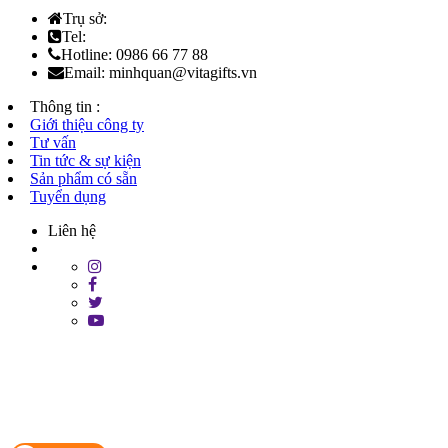
Trụ sở:
Tel:
Hotline: 0986 66 77 88
Email: minhquan@vitagifts.vn
Thông tin :
Giới thiệu công ty
Tư vấn
Tin tức & sự kiện
Sản phẩm có sẵn
Tuyển dụng
Liên hệ