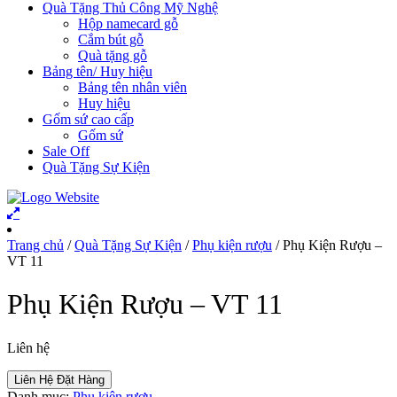
Quà Tặng Thủ Công Mỹ Nghệ
Hộp namecard gỗ
Cắm bút gỗ
Quà tặng gỗ
Bảng tên/ Huy hiệu
Bảng tên nhân viên
Huy hiệu
Gốm sứ cao cấp
Gốm sứ
Sale Off
Quà Tặng Sự Kiện
Trang chủ
/
Quà Tặng Sự Kiện
/
Phụ kiện rượu
/ Phụ Kiện Rượu –
VT 11
Phụ Kiện Rượu – VT 11
Liên hệ
Liên Hệ Đặt Hàng
Danh mục:
Phụ kiện rượu