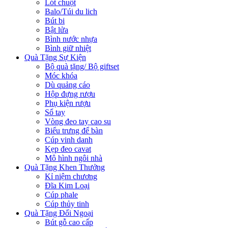
Lót chuột
Balo/Túi du lich
Bút bi
Bật lửa
Bình nước nhựa
Bình giữ nhiệt
Quà Tặng Sự Kiện
Bộ quà tặng/ Bộ giftset
Móc khóa
Dù quảng cáo
Hộp đựng rượu
Phụ kiện rượu
Sổ tay
Vòng đeo tay cao su
Biểu trưng để bàn
Cúp vinh danh
Kẹp đeo cavat
Mô hình ngôi nhà
Quà Tặng Khen Thưởng
Kỉ niệm chương
Đĩa Kim Loại
Cúp phale
Cúp thủy tinh
Quà Tặng Đối Ngoại
Bút gỗ cao cấp