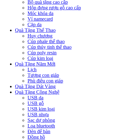
Bộ quà tặng cao cấp
Hộp đựng rượu gỗ cao cấp
Móc khóa da
Ví namecard
Cặp da
Quà Tặng Thể Thao
Huy chương
Cúp phale thể thao
Cúp thủy tinh thể thao
Cúp poly resin
Cúp kim loại
Quà Tặng Năm Mới
Lịch
Tượng con giáp
Phù điêu con giáp
Quà Tặng Dát Vàng
Quà Tặng Công Nghệ
USB da
USB gỗ
USB kim loại
USB nhựa
Sạc dự phòng
Loa bluetooth
Đèn để bàn
Đồng hồ