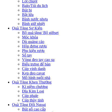
Lót chuột
Balo/Túi du lich
Bút bi
Bật lửa
Bình nước nhựa
Bình giữ nhiệt
Quà Tặng Sự Kiện
Bộ quà tặng/ Bộ giftset
Móc khóa
Dù quảng cáo
Hộp đựng rượu
Phụ kiện rượu
Sổ tay
Vòng đeo tay cao su
Biểu trưng để bàn
Cúp vinh danh
Kẹp đeo cavat
Mô hình ngôi nhà
Quà Tặng Khen Thưởng
Kỉ niệm chương
Đĩa Kim Loại
Cúp phale
Cúp thủy tinh
Quà Tặng Đối Ngoại
Bút gỗ cao cấp