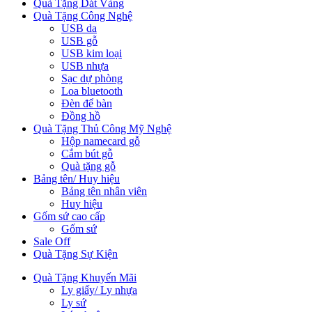
Quà Tặng Dát Vàng
Quà Tặng Công Nghệ
USB da
USB gỗ
USB kim loại
USB nhựa
Sạc dự phòng
Loa bluetooth
Đèn để bàn
Đồng hồ
Quà Tặng Thủ Công Mỹ Nghệ
Hộp namecard gỗ
Cắm bút gỗ
Quà tặng gỗ
Bảng tên/ Huy hiệu
Bảng tên nhân viên
Huy hiệu
Gốm sứ cao cấp
Gốm sứ
Sale Off
Quà Tặng Sự Kiện
Quà Tặng Khuyến Mãi
Ly giấy/ Ly nhựa
Ly sứ