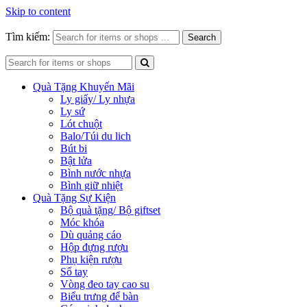
Skip to content
Tìm kiếm:
Search
Quà Tặng Khuyến Mãi
Ly giấy/ Ly nhựa
Ly sứ
Lót chuột
Balo/Túi du lich
Bút bi
Bật lửa
Bình nước nhựa
Bình giữ nhiệt
Quà Tặng Sự Kiện
Bộ quà tặng/ Bộ giftset
Móc khóa
Dù quảng cáo
Hộp đựng rượu
Phụ kiện rượu
Sổ tay
Vòng đeo tay cao su
Biểu trưng để bàn