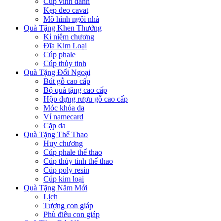
Cúp vinh danh
Kẹp đeo cavat
Mô hình ngôi nhà
Quà Tặng Khen Thưởng
Kỉ niệm chương
Đĩa Kim Loại
Cúp phale
Cúp thủy tinh
Quà Tặng Đối Ngoại
Bút gỗ cao cấp
Bộ quà tặng cao cấp
Hộp đựng rượu gỗ cao cấp
Móc khóa da
Ví namecard
Cặp da
Quà Tặng Thể Thao
Huy chương
Cúp phale thể thao
Cúp thủy tinh thể thao
Cúp poly resin
Cúp kim loại
Quà Tặng Năm Mới
Lịch
Tượng con giáp
Phù điêu con giáp