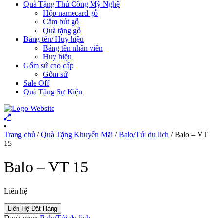
Quà Tặng Thủ Công Mỹ Nghệ
Hộp namecard gỗ
Cắm bút gỗ
Quà tặng gỗ
Bảng tên/ Huy hiệu
Bảng tên nhân viên
Huy hiệu
Gốm sứ cao cấp
Gốm sứ
Sale Off
Quà Tặng Sự Kiện
Trang chủ
/
Quà Tặng Khuyến Mãi
/
Balo/Túi du lich
/ Balo – VT
15
Balo – VT 15
Liên hệ
Liên Hệ Đặt Hàng
Danh mục:
Balo/Túi du lich