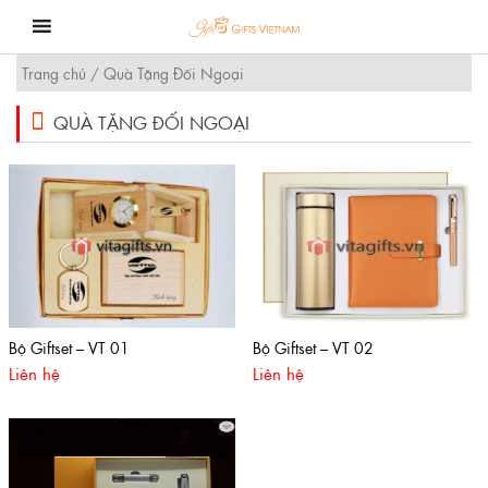
Skip
to
content
Trang chủ
/ Quà Tặng Đối Ngoại
QUÀ TẶNG ĐỐI NGOẠI
Bộ Giftset – VT 01
Bộ Giftset – VT 02
Liên hệ
Liên hệ