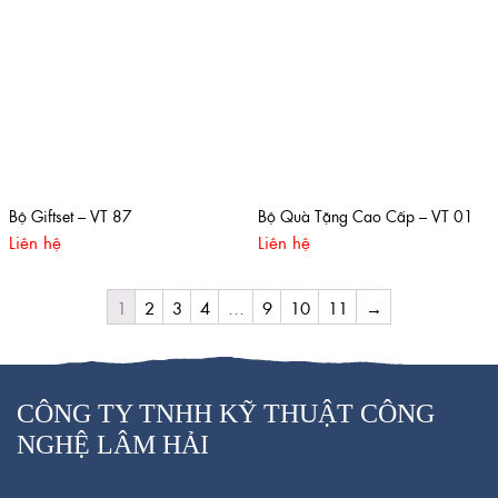
Bộ Giftset – VT 87
Bộ Quà Tặng Cao Cấp – VT 01
Liên hệ
Liên hệ
1
2
3
4
…
9
10
11
→
CÔNG TY TNHH KỸ THUẬT CÔNG
NGHỆ LÂM HẢI