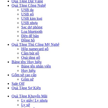
Quà Tặng Dát Vàng
Quà Tặng Công Nghệ
USB da
USB gỗ
USB kim loại
USB nhựa
Sạc dự phòng
Loa bluetooth
Đèn để bàn
Đồng hồ
Quà Tặng Thủ Công Mỹ Nghệ
Hộp namecard gỗ
Cắm bút gỗ
Quà tặng gỗ
Bảng tên/ Huy hiệu
Bảng tên nhân viên
Huy hiệu
Gốm sứ cao cấp
Gốm sứ
Sale Off
Quà Tặng Sự Kiện
Quà Tặng Khuyến Mãi
Ly giấy/ Ly nhựa
Ly sứ