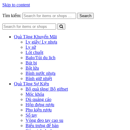
Skip to content
Tìm kiếm:
Search
Quà Tặng Khuyến Mãi
Ly giấy/ Ly nhựa
Ly sứ
Lót chuột
Balo/Túi du lich
Bút bi
Bật lửa
Bình nước nhựa
Bình giữ nhiệt
Quà Tặng Sự Kiện
Bộ quà tặng/ Bộ giftset
Móc khóa
Dù quảng cáo
Hộp đựng rượu
Phụ kiện rượu
Sổ tay
Vòng đeo tay cao su
Biểu trưng để bàn