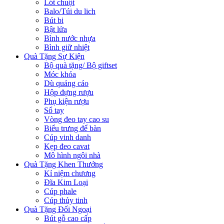
Lót chuột
Balo/Túi du lich
Bút bi
Bật lửa
Bình nước nhựa
Bình giữ nhiệt
Quà Tặng Sự Kiện
Bộ quà tặng/ Bộ giftset
Móc khóa
Dù quảng cáo
Hộp đựng rượu
Phụ kiện rượu
Sổ tay
Vòng đeo tay cao su
Biểu trưng để bàn
Cúp vinh danh
Kẹp đeo cavat
Mô hình ngôi nhà
Quà Tặng Khen Thưởng
Kỉ niệm chương
Đĩa Kim Loại
Cúp phale
Cúp thủy tinh
Quà Tặng Đối Ngoại
Bút gỗ cao cấp