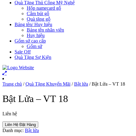
Quà Tặng Thủ Công Mỹ Nghệ
Hộp namecard gỗ
Cắm bút gỗ
Quà tặng gỗ
Bảng tên/ Huy hiệu
Bảng tên nhân viên
Huy hiệu
Gốm sứ cao cấp
Gốm sứ
Sale Off
Quà Tặng Sự Kiện
Trang chủ
/
Quà Tặng Khuyến Mãi
/
Bật lửa
/ Bật Lửa – VT 18
Bật Lửa – VT 18
Liên hệ
Liên Hệ Đặt Hàng
Danh mục:
Bật lửa