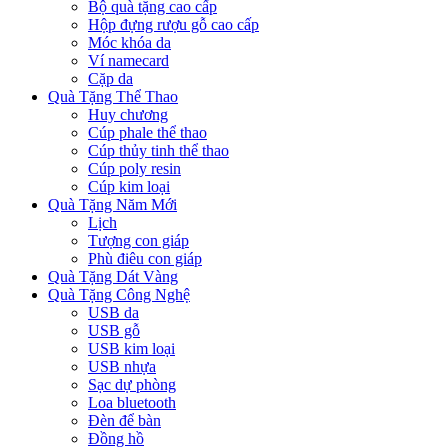
Bộ quà tặng cao cấp
Hộp đựng rượu gỗ cao cấp
Móc khóa da
Ví namecard
Cặp da
Quà Tặng Thể Thao
Huy chương
Cúp phale thể thao
Cúp thủy tinh thể thao
Cúp poly resin
Cúp kim loại
Quà Tặng Năm Mới
Lịch
Tượng con giáp
Phù điêu con giáp
Quà Tặng Dát Vàng
Quà Tặng Công Nghệ
USB da
USB gỗ
USB kim loại
USB nhựa
Sạc dự phòng
Loa bluetooth
Đèn để bàn
Đồng hồ