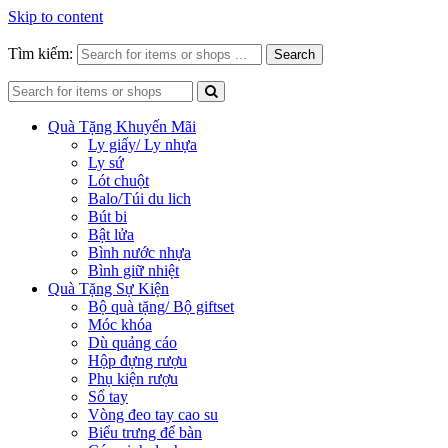
Skip to content
Tìm kiếm:
Search
Quà Tặng Khuyến Mãi
Ly giấy/ Ly nhựa
Ly sứ
Lót chuột
Balo/Túi du lich
Bút bi
Bật lửa
Bình nước nhựa
Bình giữ nhiệt
Quà Tặng Sự Kiện
Bộ quà tặng/ Bộ giftset
Móc khóa
Dù quảng cáo
Hộp đựng rượu
Phụ kiện rượu
Sổ tay
Vòng đeo tay cao su
Biểu trưng để bàn