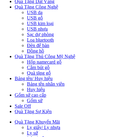
Quà Tặng Dát Vàng
Quà Tặng Công Nghệ
USB da
USB gỗ
USB kim loại
USB nhựa
Sạc dự phòng
Loa bluetooth
Đèn để bàn
Đồng hồ
Quà Tặng Thủ Công Mỹ Nghệ
Hộp namecard gỗ
Cắm bút gỗ
Quà tặng gỗ
Bảng tên/ Huy hiệu
Bảng tên nhân viên
Huy hiệu
Gốm sứ cao cấp
Gốm sứ
Sale Off
Quà Tặng Sự Kiện
Quà Tặng Khuyến Mãi
Ly giấy/ Ly nhựa
Ly sứ