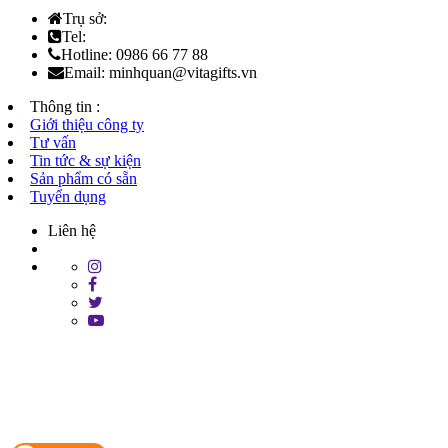
Trụ sở:
Tel:
Hotline: 0986 66 77 88
Email: minhquan@vitagifts.vn
Thông tin :
Giới thiệu công ty
Tư vấn
Tin tức & sự kiện
Sản phẩm có sẵn
Tuyển dụng
Liên hệ