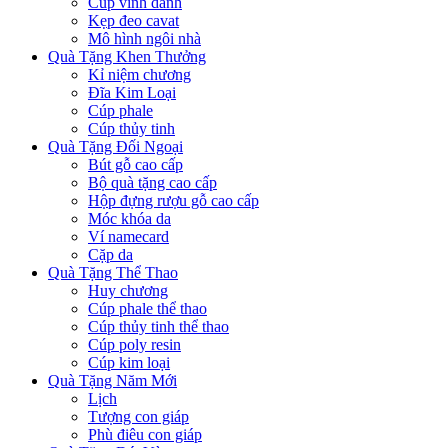
Cúp vinh danh
Kẹp đeo cavat
Mô hình ngôi nhà
Quà Tặng Khen Thưởng
Kỉ niệm chương
Đĩa Kim Loại
Cúp phale
Cúp thủy tinh
Quà Tặng Đối Ngoại
Bút gỗ cao cấp
Bộ quà tặng cao cấp
Hộp đựng rượu gỗ cao cấp
Móc khóa da
Ví namecard
Cặp da
Quà Tặng Thể Thao
Huy chương
Cúp phale thể thao
Cúp thủy tinh thể thao
Cúp poly resin
Cúp kim loại
Quà Tặng Năm Mới
Lịch
Tượng con giáp
Phù điêu con giáp