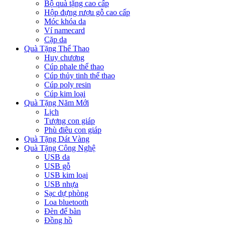
Bộ quà tặng cao cấp
Hộp đựng rượu gỗ cao cấp
Móc khóa da
Ví namecard
Cặp da
Quà Tặng Thể Thao
Huy chương
Cúp phale thể thao
Cúp thủy tinh thể thao
Cúp poly resin
Cúp kim loại
Quà Tặng Năm Mới
Lịch
Tượng con giáp
Phù điêu con giáp
Quà Tặng Dát Vàng
Quà Tặng Công Nghệ
USB da
USB gỗ
USB kim loại
USB nhựa
Sạc dự phòng
Loa bluetooth
Đèn để bàn
Đồng hồ