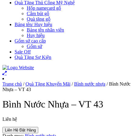
Quà Tặng Thủ Công Mỹ Nghệ
Hộp namecard gỗ
Cắm bút gỗ
Quà tặng gỗ
Bảng tên/ Huy hiệu
Bảng tên nhân viên
Huy hiệu
Gốm sứ cao cấp
Gốm sứ
Sale Off
Quà Tặng Sự Kiện
Trang chủ
/
Quà Tặng Khuyến Mãi
/
Bình nước nhựa
/ Bình Nước
Nhựa – VT 43
Bình Nước Nhựa – VT 43
Liên hệ
Liên Hệ Đặt Hàng
Danh mục:
Bình nước nhựa