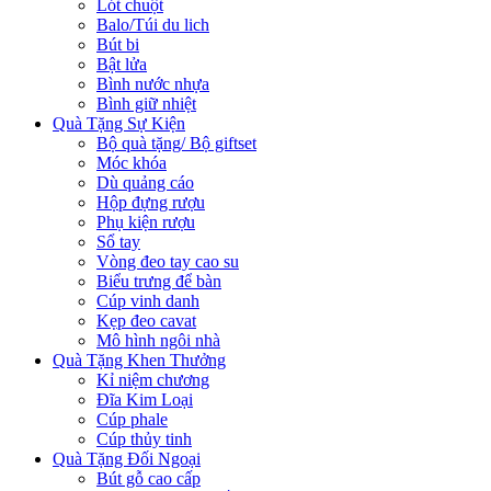
Lót chuột
Balo/Túi du lich
Bút bi
Bật lửa
Bình nước nhựa
Bình giữ nhiệt
Quà Tặng Sự Kiện
Bộ quà tặng/ Bộ giftset
Móc khóa
Dù quảng cáo
Hộp đựng rượu
Phụ kiện rượu
Sổ tay
Vòng đeo tay cao su
Biểu trưng để bàn
Cúp vinh danh
Kẹp đeo cavat
Mô hình ngôi nhà
Quà Tặng Khen Thưởng
Kỉ niệm chương
Đĩa Kim Loại
Cúp phale
Cúp thủy tinh
Quà Tặng Đối Ngoại
Bút gỗ cao cấp