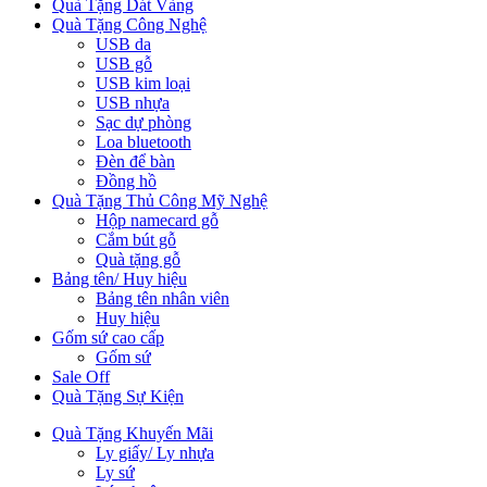
Quà Tặng Dát Vàng
Quà Tặng Công Nghệ
USB da
USB gỗ
USB kim loại
USB nhựa
Sạc dự phòng
Loa bluetooth
Đèn để bàn
Đồng hồ
Quà Tặng Thủ Công Mỹ Nghệ
Hộp namecard gỗ
Cắm bút gỗ
Quà tặng gỗ
Bảng tên/ Huy hiệu
Bảng tên nhân viên
Huy hiệu
Gốm sứ cao cấp
Gốm sứ
Sale Off
Quà Tặng Sự Kiện
Quà Tặng Khuyến Mãi
Ly giấy/ Ly nhựa
Ly sứ