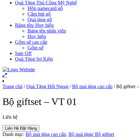
Quà Tặng Thủ Công Mỹ Nghệ
Hộp namecard gỗ
Cắm bút gỗ
Quà tặng gỗ
Bảng tên/ Huy hiệu
Bảng tên nhân viên
Huy hiệu
Gốm sứ cao cấp
Gốm sứ
Sale Off
Quà Tặng Sự Kiện
Trang chủ
/
Quà Tặng Đối Ngoại
/
Bộ quà tặng cao cấp
/ Bộ giftset 
Bộ giftset – VT 01
Liên hệ
Liên Hệ Đặt Hàng
Danh mục:
Bộ quà tặng cao cấp
,
Bộ quà tặng/ Bộ giftset