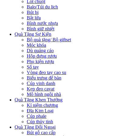
Lót chuột
Balo/Túi du lich
Bút bi
Bật lửa
Bình nước nhựa
Bình giữ nhiệt
Quà Tặng Sự Kiện
Bộ quà tặng/ Bộ giftset
Móc khóa
Dù quảng cáo
Hộp đựng rượu
Phụ kiện rượu
Sổ tay
Vòng đeo tay cao su
Biểu trưng để bàn
Cúp vinh danh
Kẹp đeo cavat
Mô hình ngôi nhà
Quà Tặng Khen Thưởng
Kỉ niệm chương
Đĩa Kim Loại
Cúp phale
Cúp thủy tinh
Quà Tặng Đối Ngoại
Bút gỗ cao cấp