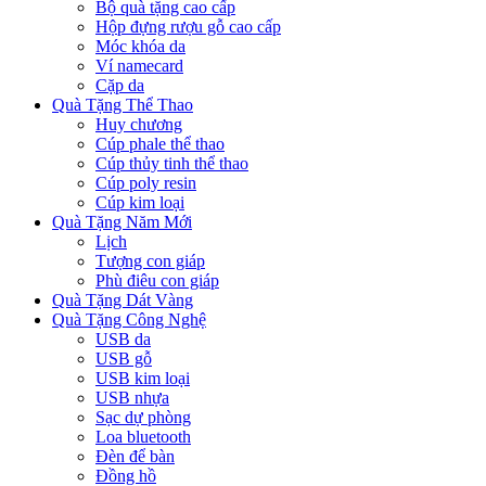
Bộ quà tặng cao cấp
Hộp đựng rượu gỗ cao cấp
Móc khóa da
Ví namecard
Cặp da
Quà Tặng Thể Thao
Huy chương
Cúp phale thể thao
Cúp thủy tinh thể thao
Cúp poly resin
Cúp kim loại
Quà Tặng Năm Mới
Lịch
Tượng con giáp
Phù điêu con giáp
Quà Tặng Dát Vàng
Quà Tặng Công Nghệ
USB da
USB gỗ
USB kim loại
USB nhựa
Sạc dự phòng
Loa bluetooth
Đèn để bàn
Đồng hồ