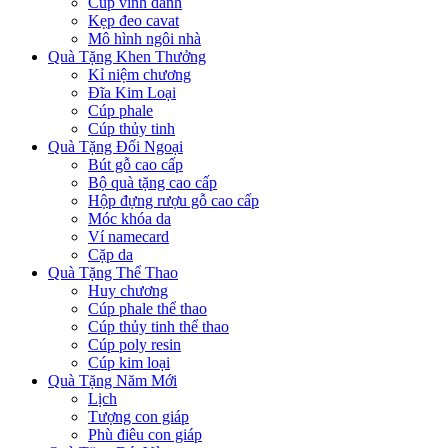
Cúp vinh danh
Kẹp đeo cavat
Mô hình ngôi nhà
Quà Tặng Khen Thưởng
Kỉ niệm chương
Đĩa Kim Loại
Cúp phale
Cúp thủy tinh
Quà Tặng Đối Ngoại
Bút gỗ cao cấp
Bộ quà tặng cao cấp
Hộp đựng rượu gỗ cao cấp
Móc khóa da
Ví namecard
Cặp da
Quà Tặng Thể Thao
Huy chương
Cúp phale thể thao
Cúp thủy tinh thể thao
Cúp poly resin
Cúp kim loại
Quà Tặng Năm Mới
Lịch
Tượng con giáp
Phù điêu con giáp