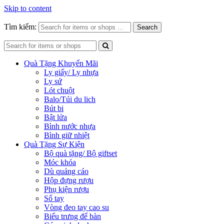
Skip to content
Tìm kiếm:
Search
Quà Tặng Khuyến Mãi
Ly giấy/ Ly nhựa
Ly sứ
Lót chuột
Balo/Túi du lich
Bút bi
Bật lửa
Bình nước nhựa
Bình giữ nhiệt
Quà Tặng Sự Kiện
Bộ quà tặng/ Bộ giftset
Móc khóa
Dù quảng cáo
Hộp đựng rượu
Phụ kiện rượu
Sổ tay
Vòng đeo tay cao su
Biểu trưng để bàn