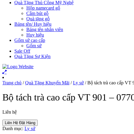
Quà Tặng Thủ Công Mỹ Nghệ
Hộp namecard gỗ
Cắm bút gỗ
Quà tặng gỗ
Bảng tên/ Huy hiệu
Bảng tên nhân viên
Huy hiệu
Gốm sứ cao cấp
Gốm sứ
Sale Off
Quà Tặng Sự Kiện
Trang chủ
/
Quà Tặng Khuyến Mãi
/
Ly sứ
/ Bộ tách trà cao cấp VT 
Bộ tách trà cao cấp VT 901 – 0770
Liên hệ
Liên Hệ Đặt Hàng
Danh mục:
Ly sứ