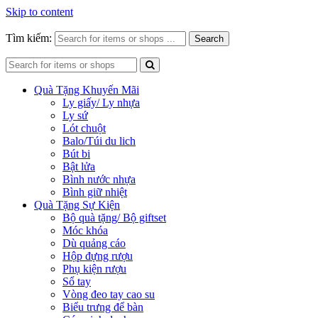
Skip to content
Tìm kiếm:
Search
Quà Tặng Khuyến Mãi
Ly giấy/ Ly nhựa
Ly sứ
Lót chuột
Balo/Túi du lich
Bút bi
Bật lửa
Bình nước nhựa
Bình giữ nhiệt
Quà Tặng Sự Kiện
Bộ quà tặng/ Bộ giftset
Móc khóa
Dù quảng cáo
Hộp đựng rượu
Phụ kiện rượu
Sổ tay
Vòng đeo tay cao su
Biểu trưng để bàn