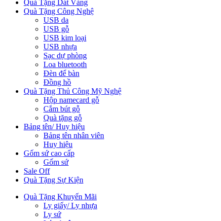
Quà Tặng Dát Vàng
Quà Tặng Công Nghệ
USB da
USB gỗ
USB kim loại
USB nhựa
Sạc dự phòng
Loa bluetooth
Đèn để bàn
Đồng hồ
Quà Tặng Thủ Công Mỹ Nghệ
Hộp namecard gỗ
Cắm bút gỗ
Quà tặng gỗ
Bảng tên/ Huy hiệu
Bảng tên nhân viên
Huy hiệu
Gốm sứ cao cấp
Gốm sứ
Sale Off
Quà Tặng Sự Kiện
Quà Tặng Khuyến Mãi
Ly giấy/ Ly nhựa
Ly sứ