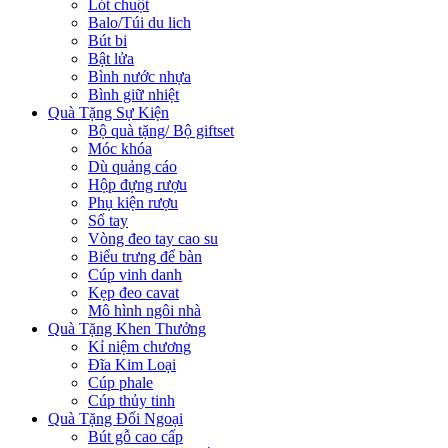
Lót chuột
Balo/Túi du lich
Bút bi
Bật lửa
Bình nước nhựa
Bình giữ nhiệt
Quà Tặng Sự Kiện
Bộ quà tặng/ Bộ giftset
Móc khóa
Dù quảng cáo
Hộp đựng rượu
Phụ kiện rượu
Sổ tay
Vòng đeo tay cao su
Biểu trưng để bàn
Cúp vinh danh
Kẹp đeo cavat
Mô hình ngôi nhà
Quà Tặng Khen Thưởng
Kỉ niệm chương
Đĩa Kim Loại
Cúp phale
Cúp thủy tinh
Quà Tặng Đối Ngoại
Bút gỗ cao cấp