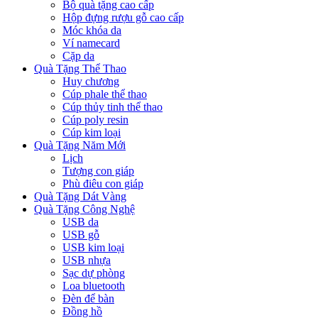
Bộ quà tặng cao cấp
Hộp đựng rượu gỗ cao cấp
Móc khóa da
Ví namecard
Cặp da
Quà Tặng Thể Thao
Huy chương
Cúp phale thể thao
Cúp thủy tinh thể thao
Cúp poly resin
Cúp kim loại
Quà Tặng Năm Mới
Lịch
Tượng con giáp
Phù điêu con giáp
Quà Tặng Dát Vàng
Quà Tặng Công Nghệ
USB da
USB gỗ
USB kim loại
USB nhựa
Sạc dự phòng
Loa bluetooth
Đèn để bàn
Đồng hồ