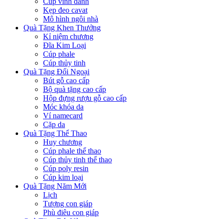
Cúp vinh danh
Kẹp đeo cavat
Mô hình ngôi nhà
Quà Tặng Khen Thưởng
Kỉ niệm chương
Đĩa Kim Loại
Cúp phale
Cúp thủy tinh
Quà Tặng Đối Ngoại
Bút gỗ cao cấp
Bộ quà tặng cao cấp
Hộp đựng rượu gỗ cao cấp
Móc khóa da
Ví namecard
Cặp da
Quà Tặng Thể Thao
Huy chương
Cúp phale thể thao
Cúp thủy tinh thể thao
Cúp poly resin
Cúp kim loại
Quà Tặng Năm Mới
Lịch
Tượng con giáp
Phù điêu con giáp