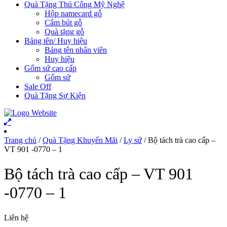
Quà Tặng Thủ Công Mỹ Nghệ
Hộp namecard gỗ
Cắm bút gỗ
Quà tặng gỗ
Bảng tên/ Huy hiệu
Bảng tên nhân viên
Huy hiệu
Gốm sứ cao cấp
Gốm sứ
Sale Off
Quà Tặng Sự Kiện
Trang chủ
/
Quà Tặng Khuyến Mãi
/
Ly sứ
/ Bộ tách trà cao cấp –
VT 901 -0770 – 1
Bộ tách trà cao cấp – VT 901
-0770 – 1
Liên hệ