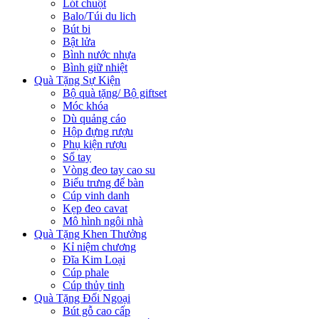
Lót chuột
Balo/Túi du lich
Bút bi
Bật lửa
Bình nước nhựa
Bình giữ nhiệt
Quà Tặng Sự Kiện
Bộ quà tặng/ Bộ giftset
Móc khóa
Dù quảng cáo
Hộp đựng rượu
Phụ kiện rượu
Sổ tay
Vòng đeo tay cao su
Biểu trưng để bàn
Cúp vinh danh
Kẹp đeo cavat
Mô hình ngôi nhà
Quà Tặng Khen Thưởng
Kỉ niệm chương
Đĩa Kim Loại
Cúp phale
Cúp thủy tinh
Quà Tặng Đối Ngoại
Bút gỗ cao cấp