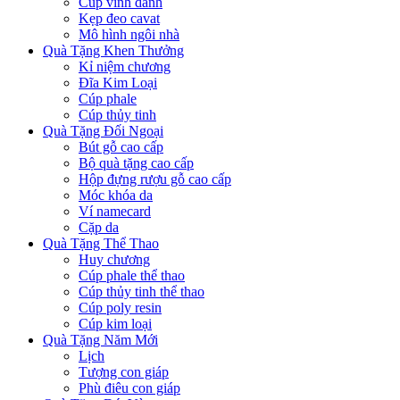
Cúp vinh danh
Kẹp đeo cavat
Mô hình ngôi nhà
Quà Tặng Khen Thưởng
Kỉ niệm chương
Đĩa Kim Loại
Cúp phale
Cúp thủy tinh
Quà Tặng Đối Ngoại
Bút gỗ cao cấp
Bộ quà tặng cao cấp
Hộp đựng rượu gỗ cao cấp
Móc khóa da
Ví namecard
Cặp da
Quà Tặng Thể Thao
Huy chương
Cúp phale thể thao
Cúp thủy tinh thể thao
Cúp poly resin
Cúp kim loại
Quà Tặng Năm Mới
Lịch
Tượng con giáp
Phù điêu con giáp