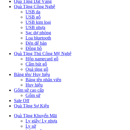
Quà Tặng Dát Vàng
Quà Tặng Công Nghệ
USB da
USB gỗ
USB kim loại
USB nhựa
Sạc dự phòng
Loa bluetooth
Đèn để bàn
Đồng hồ
Quà Tặng Thủ Công Mỹ Nghệ
Hộp namecard gỗ
Cắm bút gỗ
Quà tặng gỗ
Bảng tên/ Huy hiệu
Bảng tên nhân viên
Huy hiệu
Gốm sứ cao cấp
Gốm sứ
Sale Off
Quà Tặng Sự Kiện
Quà Tặng Khuyến Mãi
Ly giấy/ Ly nhựa
Ly sứ