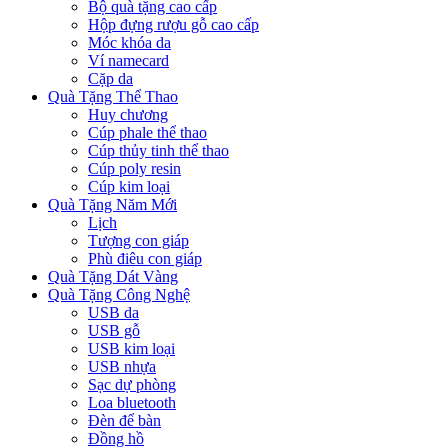
Bộ quà tặng cao cấp
Hộp đựng rượu gỗ cao cấp
Móc khóa da
Ví namecard
Cặp da
Quà Tặng Thể Thao
Huy chương
Cúp phale thể thao
Cúp thủy tinh thể thao
Cúp poly resin
Cúp kim loại
Quà Tặng Năm Mới
Lịch
Tượng con giáp
Phù điêu con giáp
Quà Tặng Dát Vàng
Quà Tặng Công Nghệ
USB da
USB gỗ
USB kim loại
USB nhựa
Sạc dự phòng
Loa bluetooth
Đèn để bàn
Đồng hồ