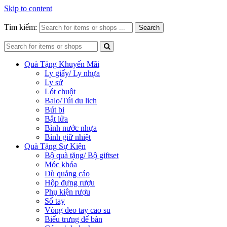
Skip to content
Tìm kiếm:
Search
Quà Tặng Khuyến Mãi
Ly giấy/ Ly nhựa
Ly sứ
Lót chuột
Balo/Túi du lich
Bút bi
Bật lửa
Bình nước nhựa
Bình giữ nhiệt
Quà Tặng Sự Kiện
Bộ quà tặng/ Bộ giftset
Móc khóa
Dù quảng cáo
Hộp đựng rượu
Phụ kiện rượu
Sổ tay
Vòng đeo tay cao su
Biểu trưng để bàn