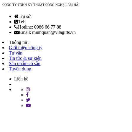
CÔNG TY TNHH KỸ THUẬT CÔNG NGHỆ LÂM HẢI
Trụ sở:
Tel:
Hotline: 0986 66 77 88
Email: minhquan@vitagifts.vn
Thông tin :
Giới thiệu công ty
Tư vấn
Tin tức & sự kiện
Sản phẩm có sẵn
Tuyển dụng
Liên hệ