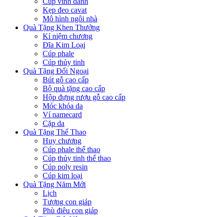
Cúp vinh danh
Kẹp đeo cavat
Mô hình ngôi nhà
Quà Tặng Khen Thưởng
Kỉ niệm chương
Đĩa Kim Loại
Cúp phale
Cúp thủy tinh
Quà Tặng Đối Ngoại
Bút gỗ cao cấp
Bộ quà tặng cao cấp
Hộp đựng rượu gỗ cao cấp
Móc khóa da
Ví namecard
Cặp da
Quà Tặng Thể Thao
Huy chương
Cúp phale thể thao
Cúp thủy tinh thể thao
Cúp poly resin
Cúp kim loại
Quà Tặng Năm Mới
Lịch
Tượng con giáp
Phù điêu con giáp