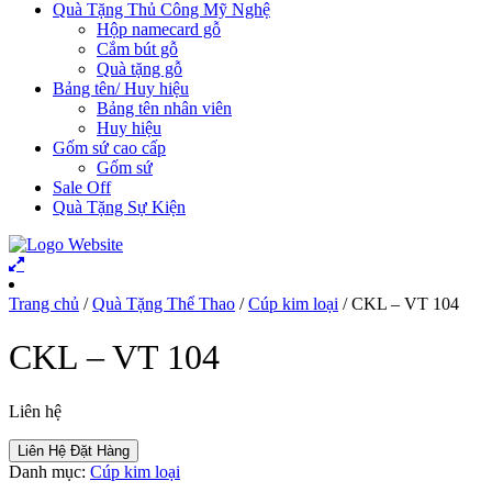
Quà Tặng Thủ Công Mỹ Nghệ
Hộp namecard gỗ
Cắm bút gỗ
Quà tặng gỗ
Bảng tên/ Huy hiệu
Bảng tên nhân viên
Huy hiệu
Gốm sứ cao cấp
Gốm sứ
Sale Off
Quà Tặng Sự Kiện
Trang chủ
/
Quà Tặng Thể Thao
/
Cúp kim loại
/ CKL – VT 104
CKL – VT 104
Liên hệ
Liên Hệ Đặt Hàng
Danh mục:
Cúp kim loại