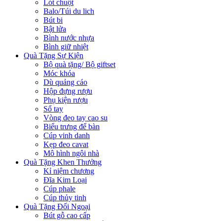
Lót chuột
Balo/Túi du lich
Bút bi
Bật lửa
Bình nước nhựa
Bình giữ nhiệt
Quà Tặng Sự Kiện
Bộ quà tặng/ Bộ giftset
Móc khóa
Dù quảng cáo
Hộp đựng rượu
Phụ kiện rượu
Sổ tay
Vòng đeo tay cao su
Biểu trưng để bàn
Cúp vinh danh
Kẹp đeo cavat
Mô hình ngôi nhà
Quà Tặng Khen Thưởng
Kỉ niệm chương
Đĩa Kim Loại
Cúp phale
Cúp thủy tinh
Quà Tặng Đối Ngoại
Bút gỗ cao cấp