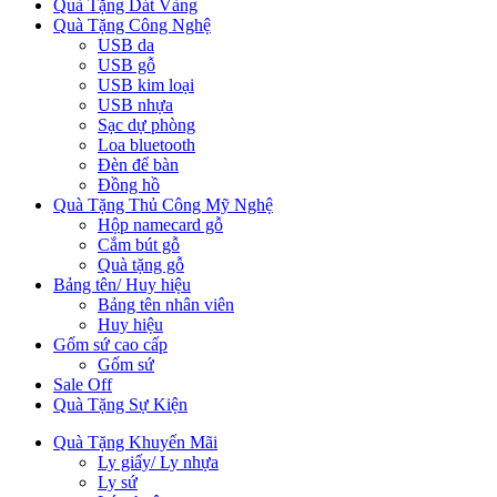
Quà Tặng Dát Vàng
Quà Tặng Công Nghệ
USB da
USB gỗ
USB kim loại
USB nhựa
Sạc dự phòng
Loa bluetooth
Đèn để bàn
Đồng hồ
Quà Tặng Thủ Công Mỹ Nghệ
Hộp namecard gỗ
Cắm bút gỗ
Quà tặng gỗ
Bảng tên/ Huy hiệu
Bảng tên nhân viên
Huy hiệu
Gốm sứ cao cấp
Gốm sứ
Sale Off
Quà Tặng Sự Kiện
Quà Tặng Khuyến Mãi
Ly giấy/ Ly nhựa
Ly sứ