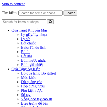
Skip to content
Tìm kiếm:
Search
Quà Tặng Khuyến Mãi
Ly giấy/ Ly nhựa
Ly sứ
Lót chuột
Balo/Túi du lich
Bút bi
Bật lửa
Bình nước nhựa
Bình giữ nhiệt
Quà Tặng Sự Kiện
Bộ quà tặng/ Bộ giftset
Móc khóa
Dù quảng cáo
Hộp đựng rượu
Phụ kiện rượu
Sổ tay
Vòng đeo tay cao su
Biểu trưng để bàn