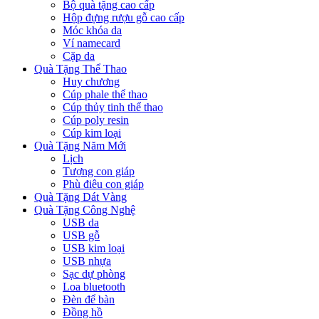
Bộ quà tặng cao cấp
Hộp đựng rượu gỗ cao cấp
Móc khóa da
Ví namecard
Cặp da
Quà Tặng Thể Thao
Huy chương
Cúp phale thể thao
Cúp thủy tinh thể thao
Cúp poly resin
Cúp kim loại
Quà Tặng Năm Mới
Lịch
Tượng con giáp
Phù điêu con giáp
Quà Tặng Dát Vàng
Quà Tặng Công Nghệ
USB da
USB gỗ
USB kim loại
USB nhựa
Sạc dự phòng
Loa bluetooth
Đèn để bàn
Đồng hồ