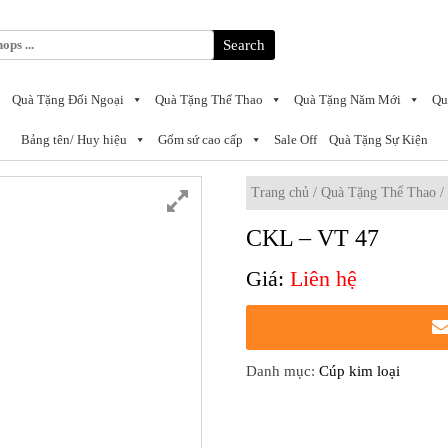
Search
Quà Tặng Đối Ngoại
Quà Tặng Thể Thao
Quà Tặng Năm Mới
Qu
Bảng tên/ Huy hiệu
Gốm sứ cao cấp
Sale Off
Quà Tặng Sự Kiện
Trang chủ
/
Quà Tặng Thể Thao
CKL – VT 47
Liên hệ
Danh mục:
Cúp kim loại