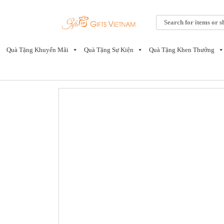
Skip
to
Tìm
content
kiếm:
Quà Tặng Khuyến Mãi
Quà Tặng Sự Kiện
Quà Tặng Khen Thưởng