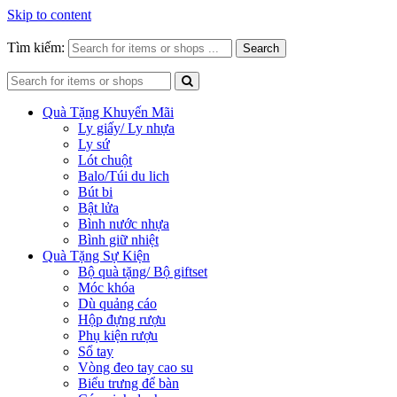
Skip to content
Tìm kiếm:
Search
Quà Tặng Khuyến Mãi
Ly giấy/ Ly nhựa
Ly sứ
Lót chuột
Balo/Túi du lich
Bút bi
Bật lửa
Bình nước nhựa
Bình giữ nhiệt
Quà Tặng Sự Kiện
Bộ quà tặng/ Bộ giftset
Móc khóa
Dù quảng cáo
Hộp đựng rượu
Phụ kiện rượu
Sổ tay
Vòng đeo tay cao su
Biểu trưng để bàn