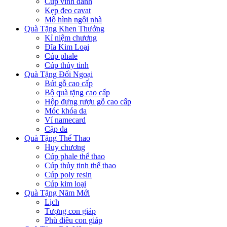
Cúp vinh danh
Kẹp đeo cavat
Mô hình ngôi nhà
Quà Tặng Khen Thưởng
Kỉ niệm chương
Đĩa Kim Loại
Cúp phale
Cúp thủy tinh
Quà Tặng Đối Ngoại
Bút gỗ cao cấp
Bộ quà tặng cao cấp
Hộp đựng rượu gỗ cao cấp
Móc khóa da
Ví namecard
Cặp da
Quà Tặng Thể Thao
Huy chương
Cúp phale thể thao
Cúp thủy tinh thể thao
Cúp poly resin
Cúp kim loại
Quà Tặng Năm Mới
Lịch
Tượng con giáp
Phù điêu con giáp