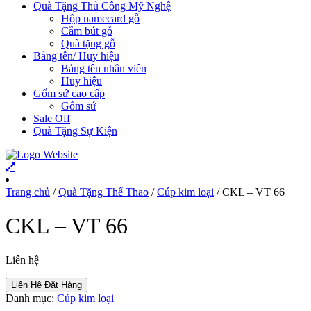
Quà Tặng Thủ Công Mỹ Nghệ
Hộp namecard gỗ
Cắm bút gỗ
Quà tặng gỗ
Bảng tên/ Huy hiệu
Bảng tên nhân viên
Huy hiệu
Gốm sứ cao cấp
Gốm sứ
Sale Off
Quà Tặng Sự Kiện
Trang chủ
/
Quà Tặng Thể Thao
/
Cúp kim loại
/ CKL – VT 66
CKL – VT 66
Liên hệ
Liên Hệ Đặt Hàng
Danh mục:
Cúp kim loại