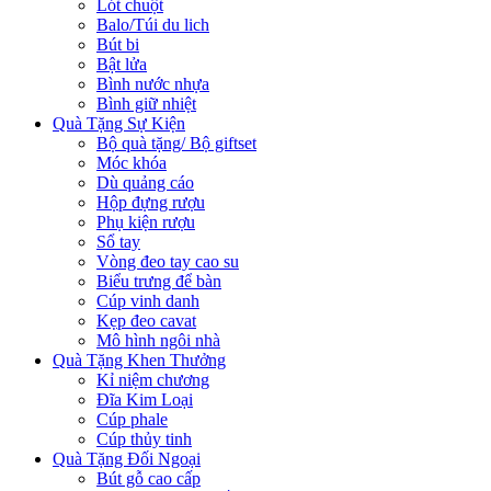
Lót chuột
Balo/Túi du lich
Bút bi
Bật lửa
Bình nước nhựa
Bình giữ nhiệt
Quà Tặng Sự Kiện
Bộ quà tặng/ Bộ giftset
Móc khóa
Dù quảng cáo
Hộp đựng rượu
Phụ kiện rượu
Sổ tay
Vòng đeo tay cao su
Biểu trưng để bàn
Cúp vinh danh
Kẹp đeo cavat
Mô hình ngôi nhà
Quà Tặng Khen Thưởng
Kỉ niệm chương
Đĩa Kim Loại
Cúp phale
Cúp thủy tinh
Quà Tặng Đối Ngoại
Bút gỗ cao cấp