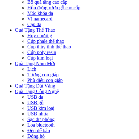
Bộ quà tặng cao cấp
Hộp đựng rượu gỗ cao cấp
Móc khóa da
Ví namecard
Cặp da
Quà Tặng Thể Thao
Huy chương
Cúp phale thể thao
Cúp thủy tinh thể thao
Cúp poly resin
Cúp kim loại
Quà Tặng Năm Mới
Lịch
Tượng con giáp
Phù điêu con giáp
Quà Tặng Dát Vàng
Quà Tặng Công Nghệ
USB da
USB gỗ
USB kim loại
USB nhựa
Sạc dự phòng
Loa bluetooth
Đèn để bàn
Đồng hồ