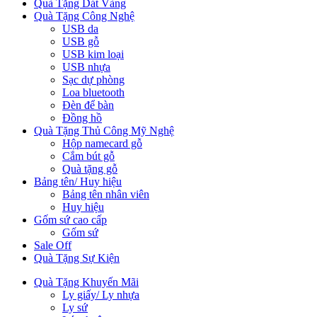
Quà Tặng Dát Vàng
Quà Tặng Công Nghệ
USB da
USB gỗ
USB kim loại
USB nhựa
Sạc dự phòng
Loa bluetooth
Đèn để bàn
Đồng hồ
Quà Tặng Thủ Công Mỹ Nghệ
Hộp namecard gỗ
Cắm bút gỗ
Quà tặng gỗ
Bảng tên/ Huy hiệu
Bảng tên nhân viên
Huy hiệu
Gốm sứ cao cấp
Gốm sứ
Sale Off
Quà Tặng Sự Kiện
Quà Tặng Khuyến Mãi
Ly giấy/ Ly nhựa
Ly sứ