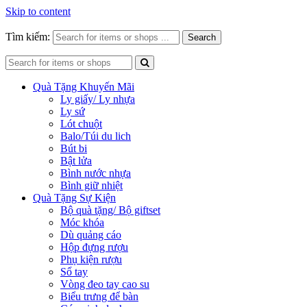
Skip to content
Tìm kiếm:
Search
Quà Tặng Khuyến Mãi
Ly giấy/ Ly nhựa
Ly sứ
Lót chuột
Balo/Túi du lich
Bút bi
Bật lửa
Bình nước nhựa
Bình giữ nhiệt
Quà Tặng Sự Kiện
Bộ quà tặng/ Bộ giftset
Móc khóa
Dù quảng cáo
Hộp đựng rượu
Phụ kiện rượu
Sổ tay
Vòng đeo tay cao su
Biểu trưng để bàn