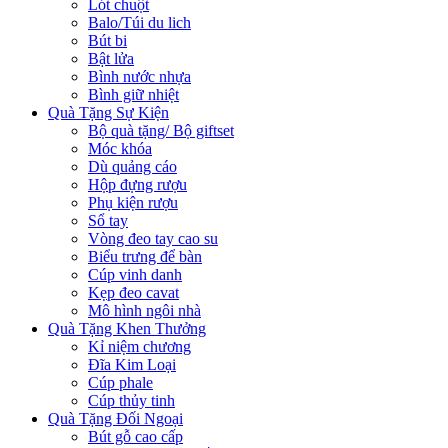
Lót chuột
Balo/Túi du lich
Bút bi
Bật lửa
Bình nước nhựa
Bình giữ nhiệt
Quà Tặng Sự Kiện
Bộ quà tặng/ Bộ giftset
Móc khóa
Dù quảng cáo
Hộp đựng rượu
Phụ kiện rượu
Sổ tay
Vòng đeo tay cao su
Biểu trưng để bàn
Cúp vinh danh
Kẹp đeo cavat
Mô hình ngôi nhà
Quà Tặng Khen Thưởng
Kỉ niệm chương
Đĩa Kim Loại
Cúp phale
Cúp thủy tinh
Quà Tặng Đối Ngoại
Bút gỗ cao cấp