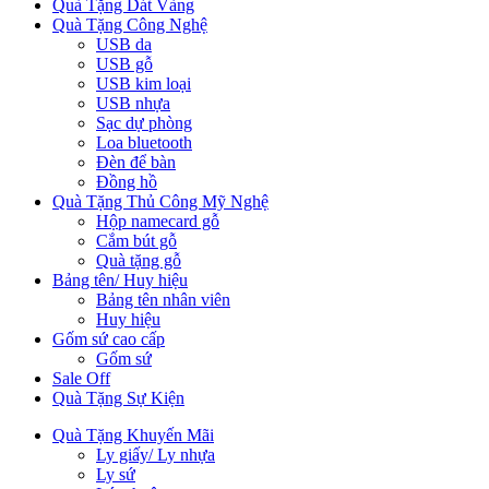
Quà Tặng Dát Vàng
Quà Tặng Công Nghệ
USB da
USB gỗ
USB kim loại
USB nhựa
Sạc dự phòng
Loa bluetooth
Đèn để bàn
Đồng hồ
Quà Tặng Thủ Công Mỹ Nghệ
Hộp namecard gỗ
Cắm bút gỗ
Quà tặng gỗ
Bảng tên/ Huy hiệu
Bảng tên nhân viên
Huy hiệu
Gốm sứ cao cấp
Gốm sứ
Sale Off
Quà Tặng Sự Kiện
Quà Tặng Khuyến Mãi
Ly giấy/ Ly nhựa
Ly sứ