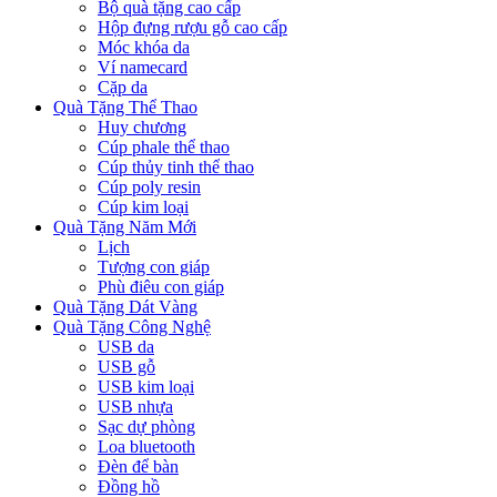
Bộ quà tặng cao cấp
Hộp đựng rượu gỗ cao cấp
Móc khóa da
Ví namecard
Cặp da
Quà Tặng Thể Thao
Huy chương
Cúp phale thể thao
Cúp thủy tinh thể thao
Cúp poly resin
Cúp kim loại
Quà Tặng Năm Mới
Lịch
Tượng con giáp
Phù điêu con giáp
Quà Tặng Dát Vàng
Quà Tặng Công Nghệ
USB da
USB gỗ
USB kim loại
USB nhựa
Sạc dự phòng
Loa bluetooth
Đèn để bàn
Đồng hồ