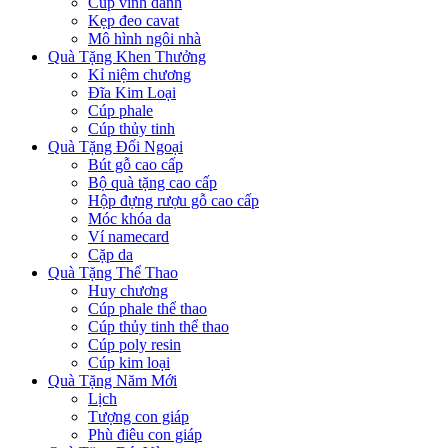
Cúp vinh danh
Kẹp đeo cavat
Mô hình ngôi nhà
Quà Tặng Khen Thưởng
Kỉ niệm chương
Đĩa Kim Loại
Cúp phale
Cúp thủy tinh
Quà Tặng Đối Ngoại
Bút gỗ cao cấp
Bộ quà tặng cao cấp
Hộp đựng rượu gỗ cao cấp
Móc khóa da
Ví namecard
Cặp da
Quà Tặng Thể Thao
Huy chương
Cúp phale thể thao
Cúp thủy tinh thể thao
Cúp poly resin
Cúp kim loại
Quà Tặng Năm Mới
Lịch
Tượng con giáp
Phù điêu con giáp