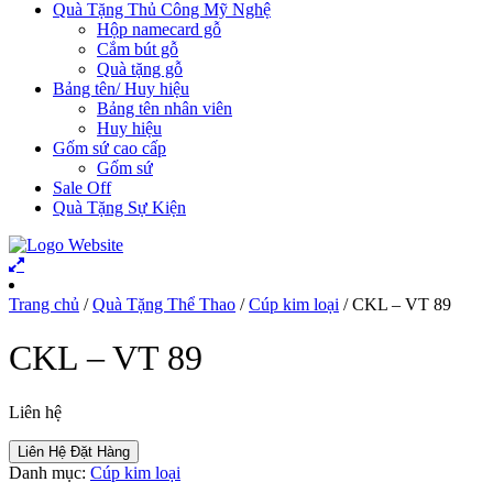
Quà Tặng Thủ Công Mỹ Nghệ
Hộp namecard gỗ
Cắm bút gỗ
Quà tặng gỗ
Bảng tên/ Huy hiệu
Bảng tên nhân viên
Huy hiệu
Gốm sứ cao cấp
Gốm sứ
Sale Off
Quà Tặng Sự Kiện
Trang chủ
/
Quà Tặng Thể Thao
/
Cúp kim loại
/ CKL – VT 89
CKL – VT 89
Liên hệ
Liên Hệ Đặt Hàng
Danh mục:
Cúp kim loại