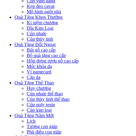
Cúp vinh danh
Kẹp đeo cavat
Mô hình ngôi nhà
Quà Tặng Khen Thưởng
Kỉ niệm chương
Đĩa Kim Loại
Cúp phale
Cúp thủy tinh
Quà Tặng Đối Ngoại
Bút gỗ cao cấp
Bộ quà tặng cao cấp
Hộp đựng rượu gỗ cao cấp
Móc khóa da
Ví namecard
Cặp da
Quà Tặng Thể Thao
Huy chương
Cúp phale thể thao
Cúp thủy tinh thể thao
Cúp poly resin
Cúp kim loại
Quà Tặng Năm Mới
Lịch
Tượng con giáp
Phù điêu con giáp