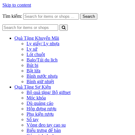
Skip to content
Tìm kiếm:
Search
Quà Tặng Khuyến Mãi
Ly giấy/ Ly nhựa
Ly sứ
Lót chuột
Balo/Túi du lich
Bút bi
Bật lửa
Bình nước nhựa
Bình giữ nhiệt
Quà Tặng Sự Kiện
Bộ quà tặng/ Bộ giftset
Móc khóa
Dù quảng cáo
Hộp đựng rượu
Phụ kiện rượu
Sổ tay
Vòng đeo tay cao su
Biểu trưng để bàn