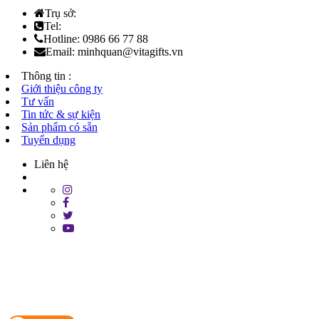
Trụ sở:
Tel:
Hotline: 0986 66 77 88
Email: minhquan@vitagifts.vn
Thông tin :
Giới thiệu công ty
Tư vấn
Tin tức & sự kiện
Sản phẩm có sẵn
Tuyển dụng
Liên hệ