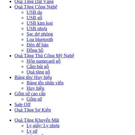
Quà Tặng Dát Vàng
Quà Tặng Công Nghệ
USB da
USB gỗ
USB kim loại
USB nhựa
Sạc dự phòng
Loa bluetooth
Đèn để bàn
Đồng hồ
Quà Tặng Thủ Công Mỹ Nghệ
Hộp namecard gỗ
Cắm bút gỗ
Quà tặng gỗ
Bảng tên/ Huy hiệu
Bảng tên nhân viên
Huy hiệu
Gốm sứ cao cấp
Gốm sứ
Sale Off
Quà Tặng Sự Kiện
Quà Tặng Khuyến Mãi
Ly giấy/ Ly nhựa
Ly sứ