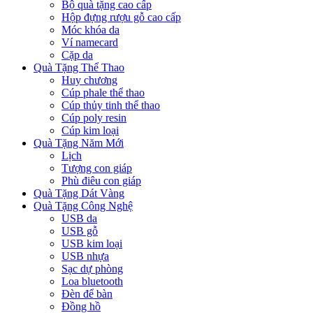
Bộ quà tặng cao cấp
Hộp đựng rượu gỗ cao cấp
Móc khóa da
Ví namecard
Cặp da
Quà Tặng Thể Thao
Huy chương
Cúp phale thể thao
Cúp thủy tinh thể thao
Cúp poly resin
Cúp kim loại
Quà Tặng Năm Mới
Lịch
Tượng con giáp
Phù điêu con giáp
Quà Tặng Dát Vàng
Quà Tặng Công Nghệ
USB da
USB gỗ
USB kim loại
USB nhựa
Sạc dự phòng
Loa bluetooth
Đèn để bàn
Đồng hồ