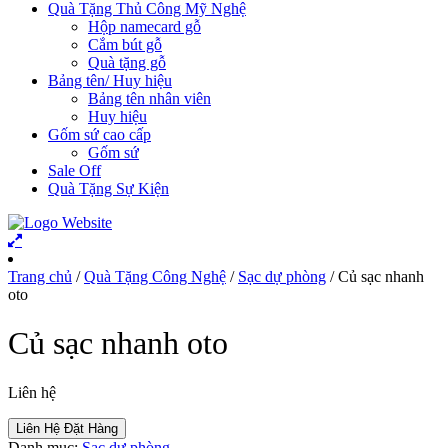
Quà Tặng Thủ Công Mỹ Nghệ
Hộp namecard gỗ
Cắm bút gỗ
Quà tặng gỗ
Bảng tên/ Huy hiệu
Bảng tên nhân viên
Huy hiệu
Gốm sứ cao cấp
Gốm sứ
Sale Off
Quà Tặng Sự Kiện
Trang chủ
/
Quà Tặng Công Nghệ
/
Sạc dự phòng
/ Củ sạc nhanh
oto
Củ sạc nhanh oto
Liên hệ
Liên Hệ Đặt Hàng
Danh mục:
Sạc dự phòng