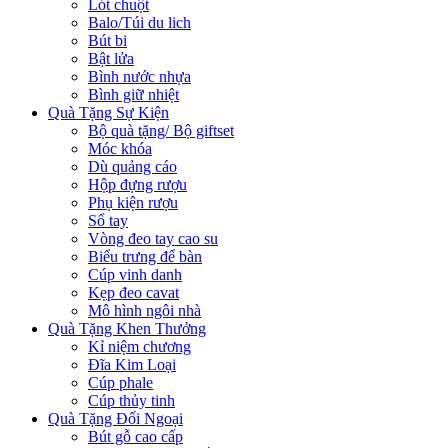
Lót chuột
Balo/Túi du lich
Bút bi
Bật lửa
Bình nước nhựa
Bình giữ nhiệt
Quà Tặng Sự Kiện
Bộ quà tặng/ Bộ giftset
Móc khóa
Dù quảng cáo
Hộp đựng rượu
Phụ kiện rượu
Sổ tay
Vòng đeo tay cao su
Biểu trưng để bàn
Cúp vinh danh
Kẹp đeo cavat
Mô hình ngôi nhà
Quà Tặng Khen Thưởng
Kỉ niệm chương
Đĩa Kim Loại
Cúp phale
Cúp thủy tinh
Quà Tặng Đối Ngoại
Bút gỗ cao cấp