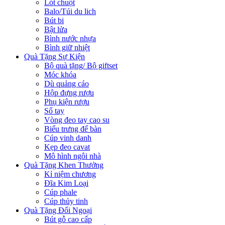
Lót chuột
Balo/Túi du lich
Bút bi
Bật lửa
Bình nước nhựa
Bình giữ nhiệt
Quà Tặng Sự Kiện
Bộ quà tặng/ Bộ giftset
Móc khóa
Dù quảng cáo
Hộp đựng rượu
Phụ kiện rượu
Sổ tay
Vòng đeo tay cao su
Biểu trưng để bàn
Cúp vinh danh
Kẹp đeo cavat
Mô hình ngôi nhà
Quà Tặng Khen Thưởng
Kỉ niệm chương
Đĩa Kim Loại
Cúp phale
Cúp thủy tinh
Quà Tặng Đối Ngoại
Bút gỗ cao cấp