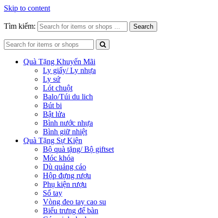
Skip to content
Tìm kiếm:
Search
Quà Tặng Khuyến Mãi
Ly giấy/ Ly nhựa
Ly sứ
Lót chuột
Balo/Túi du lich
Bút bi
Bật lửa
Bình nước nhựa
Bình giữ nhiệt
Quà Tặng Sự Kiện
Bộ quà tặng/ Bộ giftset
Móc khóa
Dù quảng cáo
Hộp đựng rượu
Phụ kiện rượu
Sổ tay
Vòng đeo tay cao su
Biểu trưng để bàn