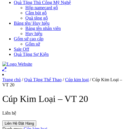
Quà Tặng Thủ Công Mỹ Nghệ
Hộp namecard gỗ
Cắm bút gỗ
Quà tặng gỗ
Bảng tên/ Huy hiệu
Bảng tên nhân viên
Huy hiệu
Gốm sứ cao cấp
Gốm sứ
Sale Off
Quà Tặng Sự Kiện
Trang chủ
/
Quà Tặng Thể Thao
/
Cúp kim loại
/ Cúp Kim Loại –
VT 20
Cúp Kim Loại – VT 20
Liên hệ
Liên Hệ Đặt Hàng
Danh mục:
Cúp kim loại