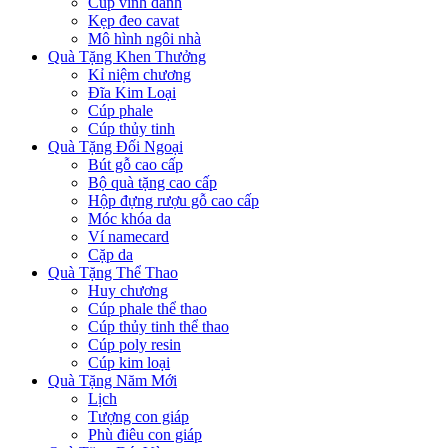
Cúp vinh danh
Kẹp đeo cavat
Mô hình ngôi nhà
Quà Tặng Khen Thưởng
Kỉ niệm chương
Đĩa Kim Loại
Cúp phale
Cúp thủy tinh
Quà Tặng Đối Ngoại
Bút gỗ cao cấp
Bộ quà tặng cao cấp
Hộp đựng rượu gỗ cao cấp
Móc khóa da
Ví namecard
Cặp da
Quà Tặng Thể Thao
Huy chương
Cúp phale thể thao
Cúp thủy tinh thể thao
Cúp poly resin
Cúp kim loại
Quà Tặng Năm Mới
Lịch
Tượng con giáp
Phù điêu con giáp