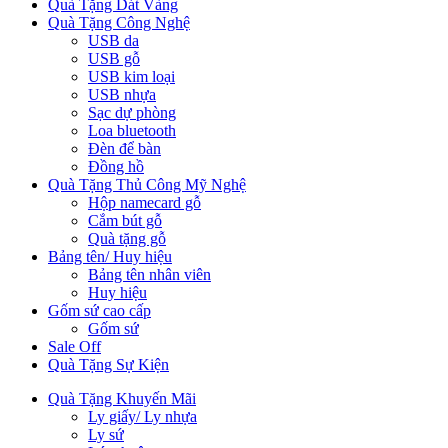
Quà Tặng Dát Vàng
Quà Tặng Công Nghệ
USB da
USB gỗ
USB kim loại
USB nhựa
Sạc dự phòng
Loa bluetooth
Đèn để bàn
Đồng hồ
Quà Tặng Thủ Công Mỹ Nghệ
Hộp namecard gỗ
Cắm bút gỗ
Quà tặng gỗ
Bảng tên/ Huy hiệu
Bảng tên nhân viên
Huy hiệu
Gốm sứ cao cấp
Gốm sứ
Sale Off
Quà Tặng Sự Kiện
Quà Tặng Khuyến Mãi
Ly giấy/ Ly nhựa
Ly sứ