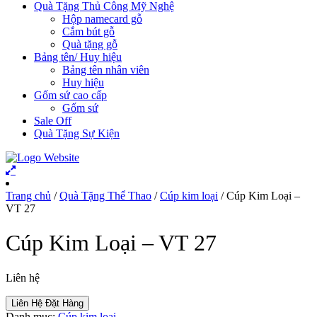
Quà Tặng Thủ Công Mỹ Nghệ
Hộp namecard gỗ
Cắm bút gỗ
Quà tặng gỗ
Bảng tên/ Huy hiệu
Bảng tên nhân viên
Huy hiệu
Gốm sứ cao cấp
Gốm sứ
Sale Off
Quà Tặng Sự Kiện
Trang chủ
/
Quà Tặng Thể Thao
/
Cúp kim loại
/ Cúp Kim Loại –
VT 27
Cúp Kim Loại – VT 27
Liên hệ
Liên Hệ Đặt Hàng
Danh mục:
Cúp kim loại