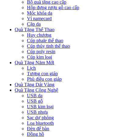
Bộ quà tặng cao cấp
Hộp đựng rượu gỗ cao cấp
Móc khóa da
Ví namecard
Cặp da
Quà Tặng Thể Thao
Huy chương
Cúp phale thể thao
Cúp thủy tinh thể thao
Cúp poly resin
Cúp kim loại
Quà Tặng Năm Mới
Lịch
Tượng con giáp
Phù điêu con giáp
Quà Tặng Dát Vàng
Quà Tặng Công Nghệ
USB da
USB gỗ
USB kim loại
USB nhựa
Sạc dự phòng
Loa bluetooth
Đèn để bàn
Đồng hồ