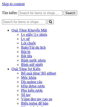
Skip to content
Tìm kiếm:
Search
Quà Tặng Khuyến Mãi
Ly giấy/ Ly nhựa
Ly sứ
Lót chuột
Balo/Túi du lich
Bút bi
Bật lửa
Bình nước nhựa
Bình giữ nhiệt
Quà Tặng Sự Kiện
Bộ quà tặng/ Bộ giftset
Móc khóa
Dù quảng cáo
Hộp đựng rượu
Phụ kiện rượu
Sổ tay
Vòng đeo tay cao su
Biểu trưng để bàn