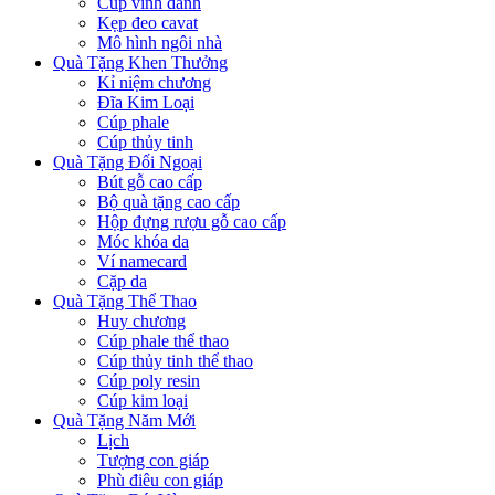
Cúp vinh danh
Kẹp đeo cavat
Mô hình ngôi nhà
Quà Tặng Khen Thưởng
Kỉ niệm chương
Đĩa Kim Loại
Cúp phale
Cúp thủy tinh
Quà Tặng Đối Ngoại
Bút gỗ cao cấp
Bộ quà tặng cao cấp
Hộp đựng rượu gỗ cao cấp
Móc khóa da
Ví namecard
Cặp da
Quà Tặng Thể Thao
Huy chương
Cúp phale thể thao
Cúp thủy tinh thể thao
Cúp poly resin
Cúp kim loại
Quà Tặng Năm Mới
Lịch
Tượng con giáp
Phù điêu con giáp