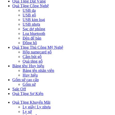
Quà Tặng Dát Vàng
Quà Tặng Công Nghệ
USB da
USB gỗ
USB kim loại
USB nhựa
Sạc dự phòng
Loa bluetooth
Đèn để bàn
Đồng hồ
Quà Tặng Thủ Công Mỹ Nghệ
Hộp namecard gỗ
Cắm bút gỗ
Quà tặng gỗ
Bảng tên/ Huy hiệu
Bảng tên nhân viên
Huy hiệu
Gốm sứ cao cấp
Gốm sứ
Sale Off
Quà Tặng Sự Kiện
Quà Tặng Khuyến Mãi
Ly giấy/ Ly nhựa
Ly sứ