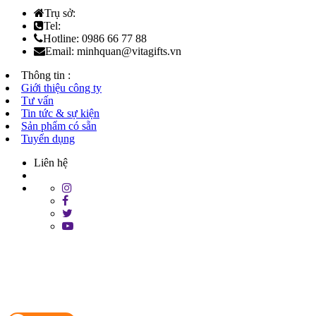
Trụ sở:
Tel:
Hotline: 0986 66 77 88
Email: minhquan@vitagifts.vn
Thông tin :
Giới thiệu công ty
Tư vấn
Tin tức & sự kiện
Sản phẩm có sẵn
Tuyển dụng
Liên hệ