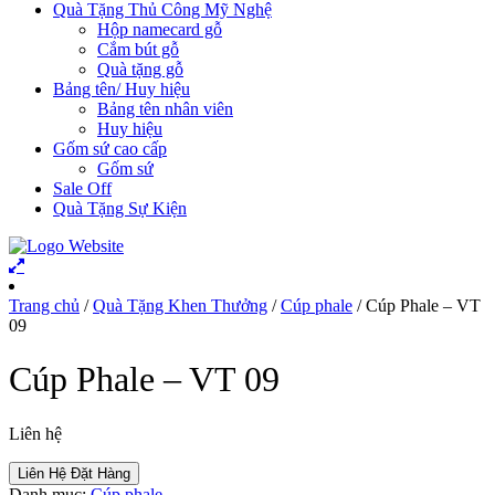
Quà Tặng Thủ Công Mỹ Nghệ
Hộp namecard gỗ
Cắm bút gỗ
Quà tặng gỗ
Bảng tên/ Huy hiệu
Bảng tên nhân viên
Huy hiệu
Gốm sứ cao cấp
Gốm sứ
Sale Off
Quà Tặng Sự Kiện
Trang chủ
/
Quà Tặng Khen Thưởng
/
Cúp phale
/ Cúp Phale – VT
09
Cúp Phale – VT 09
Liên hệ
Liên Hệ Đặt Hàng
Danh mục:
Cúp phale