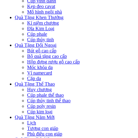
Cúp vinh danh
Kẹp đeo cavat
Mô hình ngôi nhà
Quà Tặng Khen Thưởng
Kỉ niệm chương
Đĩa Kim Loại
Cúp phale
Cúp thủy tinh
Quà Tặng Đối Ngoại
Bút gỗ cao cấp
Bộ quà tặng cao cấp
Hộp đựng rượu gỗ cao cấp
Móc khóa da
Ví namecard
Cặp da
Quà Tặng Thể Thao
Huy chương
Cúp phale thể thao
Cúp thủy tinh thể thao
Cúp poly resin
Cúp kim loại
Quà Tặng Năm Mới
Lịch
Tượng con giáp
Phù điêu con giáp