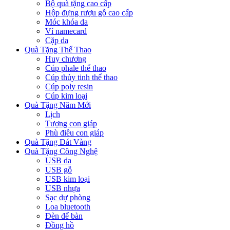
Bộ quà tặng cao cấp
Hộp đựng rượu gỗ cao cấp
Móc khóa da
Ví namecard
Cặp da
Quà Tặng Thể Thao
Huy chương
Cúp phale thể thao
Cúp thủy tinh thể thao
Cúp poly resin
Cúp kim loại
Quà Tặng Năm Mới
Lịch
Tượng con giáp
Phù điêu con giáp
Quà Tặng Dát Vàng
Quà Tặng Công Nghệ
USB da
USB gỗ
USB kim loại
USB nhựa
Sạc dự phòng
Loa bluetooth
Đèn để bàn
Đồng hồ