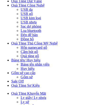
Quà Tặng Dát Vàng
Quà Tặng Công Nghệ
USB da
USB gỗ
USB kim loại
USB nhựa
Sạc dự phòng
Loa bluetooth
Đèn để bàn
Đồng hồ
Quà Tặng Thủ Công Mỹ Nghệ
Hộp namecard gỗ
Cắm bút gỗ
Quà tặng gỗ
Bảng tên/ Huy hiệu
Bảng tên nhân viên
Huy hiệu
Gốm sứ cao cấp
Gốm sứ
Sale Off
Quà Tặng Sự Kiện
Quà Tặng Khuyến Mãi
Ly giấy/ Ly nhựa
Ly sứ