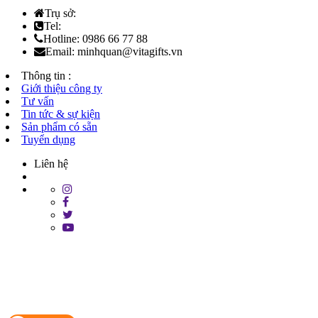
Trụ sở:
Tel:
Hotline: 0986 66 77 88
Email: minhquan@vitagifts.vn
Thông tin :
Giới thiệu công ty
Tư vấn
Tin tức & sự kiện
Sản phẩm có sẵn
Tuyển dụng
Liên hệ