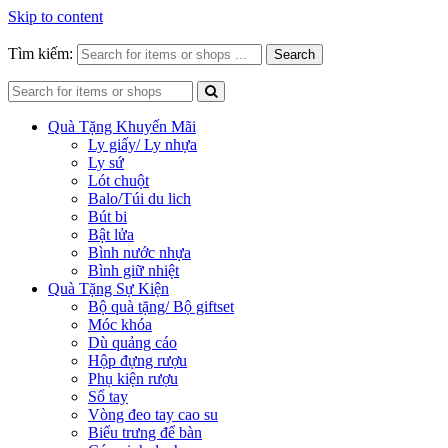
Skip to content
Tìm kiếm:
Search
Quà Tặng Khuyến Mãi
Ly giấy/ Ly nhựa
Ly sứ
Lót chuột
Balo/Túi du lich
Bút bi
Bật lửa
Bình nước nhựa
Bình giữ nhiệt
Quà Tặng Sự Kiện
Bộ quà tặng/ Bộ giftset
Móc khóa
Dù quảng cáo
Hộp đựng rượu
Phụ kiện rượu
Sổ tay
Vòng đeo tay cao su
Biểu trưng để bàn