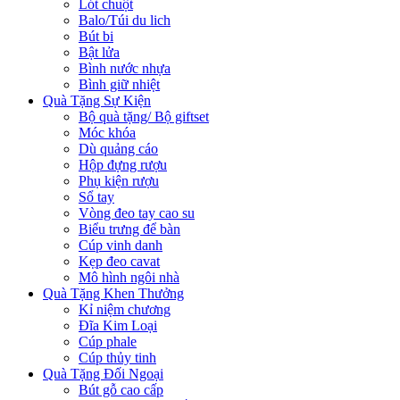
Lót chuột
Balo/Túi du lich
Bút bi
Bật lửa
Bình nước nhựa
Bình giữ nhiệt
Quà Tặng Sự Kiện
Bộ quà tặng/ Bộ giftset
Móc khóa
Dù quảng cáo
Hộp đựng rượu
Phụ kiện rượu
Sổ tay
Vòng đeo tay cao su
Biểu trưng để bàn
Cúp vinh danh
Kẹp đeo cavat
Mô hình ngôi nhà
Quà Tặng Khen Thưởng
Kỉ niệm chương
Đĩa Kim Loại
Cúp phale
Cúp thủy tinh
Quà Tặng Đối Ngoại
Bút gỗ cao cấp