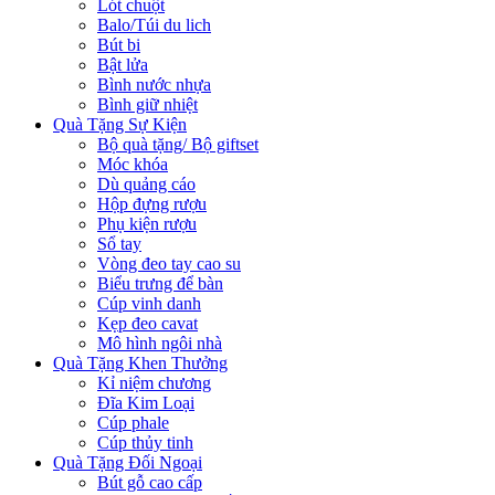
Lót chuột
Balo/Túi du lich
Bút bi
Bật lửa
Bình nước nhựa
Bình giữ nhiệt
Quà Tặng Sự Kiện
Bộ quà tặng/ Bộ giftset
Móc khóa
Dù quảng cáo
Hộp đựng rượu
Phụ kiện rượu
Sổ tay
Vòng đeo tay cao su
Biểu trưng để bàn
Cúp vinh danh
Kẹp đeo cavat
Mô hình ngôi nhà
Quà Tặng Khen Thưởng
Kỉ niệm chương
Đĩa Kim Loại
Cúp phale
Cúp thủy tinh
Quà Tặng Đối Ngoại
Bút gỗ cao cấp