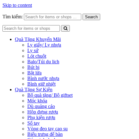
Skip to content
Tìm kiếm:
Search
Quà Tặng Khuyến Mãi
Ly giấy/ Ly nhựa
Ly sứ
Lót chuột
Balo/Túi du lich
Bút bi
Bật lửa
Bình nước nhựa
Bình giữ nhiệt
Quà Tặng Sự Kiện
Bộ quà tặng/ Bộ giftset
Móc khóa
Dù quảng cáo
Hộp đựng rượu
Phụ kiện rượu
Sổ tay
Vòng đeo tay cao su
Biểu trưng để bàn