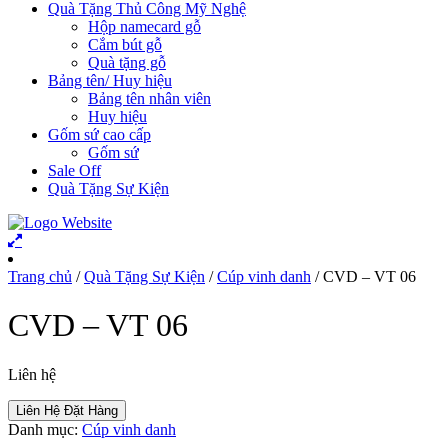
Quà Tặng Thủ Công Mỹ Nghệ
Hộp namecard gỗ
Cắm bút gỗ
Quà tặng gỗ
Bảng tên/ Huy hiệu
Bảng tên nhân viên
Huy hiệu
Gốm sứ cao cấp
Gốm sứ
Sale Off
Quà Tặng Sự Kiện
Trang chủ
/
Quà Tặng Sự Kiện
/
Cúp vinh danh
/ CVD – VT 06
CVD – VT 06
Liên hệ
Liên Hệ Đặt Hàng
Danh mục:
Cúp vinh danh