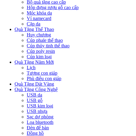
Bộ quà tặng cao cấp
Hộp đựng rượu gỗ cao cấp
Móc khóa da
Ví namecard
Cặp da
Quà Tặng Thể Thao
Huy chương
Cúp phale thể thao
Cúp thủy tinh thể thao
Cúp poly resin
Cúp kim loại
Quà Tặng Năm Mới
Lịch
Tượng con giáp
Phù điêu con giáp
Quà Tặng Dát Vàng
Quà Tặng Công Nghệ
USB da
USB gỗ
USB kim loại
USB nhựa
Sạc dự phòng
Loa bluetooth
Đèn để bàn
Đồng hồ