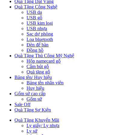
Quà Tặng Dát Vàng
Quà Tặng Công Nghệ
USB da
USB gỗ
USB kim loại
USB nhựa
Sạc dự phòng
Loa bluetooth
Đèn để bàn
Đồng hồ
Quà Tặng Thủ Công Mỹ Nghệ
Hộp namecard gỗ
Cắm bút gỗ
Quà tặng gỗ
Bảng tên/ Huy hiệu
Bảng tên nhân viên
Huy hiệu
Gốm sứ cao cấp
Gốm sứ
Sale Off
Quà Tặng Sự Kiện
Quà Tặng Khuyến Mãi
Ly giấy/ Ly nhựa
Ly sứ