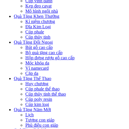
Cúp vinh danh
Kẹp đeo cavat
Mô hình ngôi nhà
Quà Tặng Khen Thưởng
Kỉ niệm chương
Đĩa Kim Loại
Cúp phale
Cúp thủy tinh
Quà Tặng Đối Ngoại
Bút gỗ cao cấp
Bộ quà tặng cao cấp
Hộp đựng rượu gỗ cao cấp
Móc khóa da
Ví namecard
Cặp da
Quà Tặng Thể Thao
Huy chương
Cúp phale thể thao
Cúp thủy tinh thể thao
Cúp poly resin
Cúp kim loại
Quà Tặng Năm Mới
Lịch
Tượng con giáp
Phù điêu con giáp