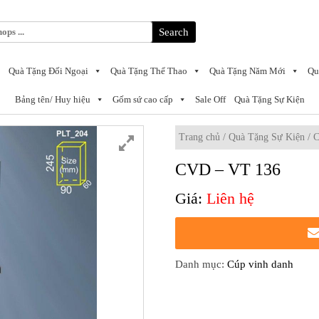
Search
Quà Tặng Đối Ngoại
Quà Tặng Thể Thao
Quà Tặng Năm Mới
Qu
Bảng tên/ Huy hiệu
Gốm sứ cao cấp
Sale Off
Quà Tặng Sự Kiện
Trang chủ
/
Quà Tặng Sự Kiện
/
C
CVD – VT 136
Liên hệ
Danh mục:
Cúp vinh danh