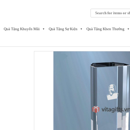
Skip
to
Tìm
content
kiếm:
Quà Tặng Khuyến Mãi
Quà Tặng Sự Kiện
Quà Tặng Khen Thưởng