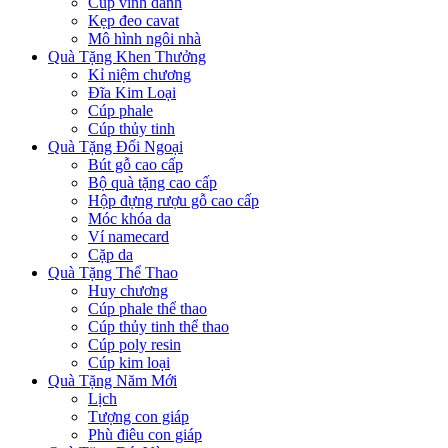
Cúp vinh danh
Kẹp đeo cavat
Mô hình ngôi nhà
Quà Tặng Khen Thưởng
Kỉ niệm chương
Đĩa Kim Loại
Cúp phale
Cúp thủy tinh
Quà Tặng Đối Ngoại
Bút gỗ cao cấp
Bộ quà tặng cao cấp
Hộp đựng rượu gỗ cao cấp
Móc khóa da
Ví namecard
Cặp da
Quà Tặng Thể Thao
Huy chương
Cúp phale thể thao
Cúp thủy tinh thể thao
Cúp poly resin
Cúp kim loại
Quà Tặng Năm Mới
Lịch
Tượng con giáp
Phù điêu con giáp