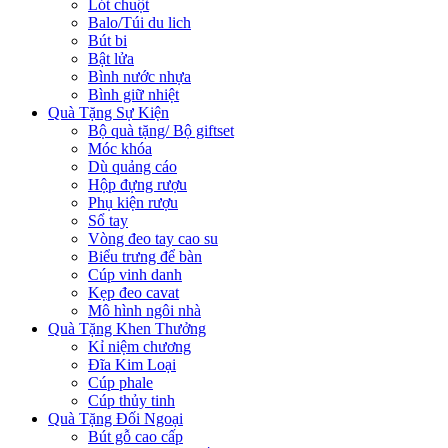
Lót chuột
Balo/Túi du lich
Bút bi
Bật lửa
Bình nước nhựa
Bình giữ nhiệt
Quà Tặng Sự Kiện
Bộ quà tặng/ Bộ giftset
Móc khóa
Dù quảng cáo
Hộp đựng rượu
Phụ kiện rượu
Sổ tay
Vòng đeo tay cao su
Biểu trưng để bàn
Cúp vinh danh
Kẹp đeo cavat
Mô hình ngôi nhà
Quà Tặng Khen Thưởng
Kỉ niệm chương
Đĩa Kim Loại
Cúp phale
Cúp thủy tinh
Quà Tặng Đối Ngoại
Bút gỗ cao cấp