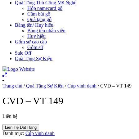
Quà Tặng Thủ Công Mỹ Nghệ
Hộp namecard gỗ
Cắm bút gỗ
Quà tặng gỗ
Bảng tên/ Huy hiệu
Bảng tên nhân viên
Huy hiệu
Gốm sứ cao cấp
Gốm sứ
Sale Off
Quà Tặng Sự Kiện
Trang chủ
/
Quà Tặng Sự Kiện
/
Cúp vinh danh
/ CVD – VT 149
CVD – VT 149
Liên hệ
Liên Hệ Đặt Hàng
Danh mục:
Cúp vinh danh