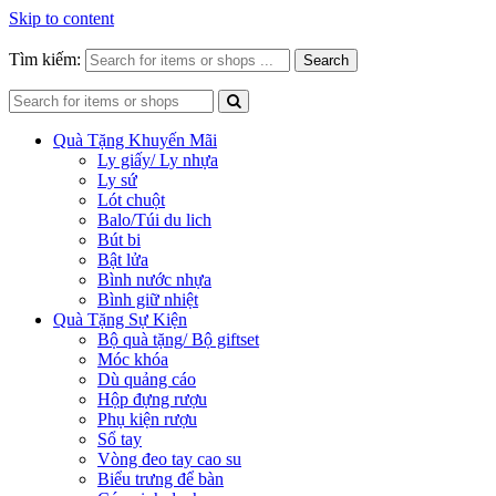
Skip to content
Tìm kiếm:
Search
Quà Tặng Khuyến Mãi
Ly giấy/ Ly nhựa
Ly sứ
Lót chuột
Balo/Túi du lich
Bút bi
Bật lửa
Bình nước nhựa
Bình giữ nhiệt
Quà Tặng Sự Kiện
Bộ quà tặng/ Bộ giftset
Móc khóa
Dù quảng cáo
Hộp đựng rượu
Phụ kiện rượu
Sổ tay
Vòng đeo tay cao su
Biểu trưng để bàn