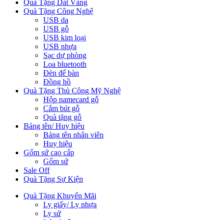
Quà Tặng Dát Vàng
Quà Tặng Công Nghệ
USB da
USB gỗ
USB kim loại
USB nhựa
Sạc dự phòng
Loa bluetooth
Đèn để bàn
Đồng hồ
Quà Tặng Thủ Công Mỹ Nghệ
Hộp namecard gỗ
Cắm bút gỗ
Quà tặng gỗ
Bảng tên/ Huy hiệu
Bảng tên nhân viên
Huy hiệu
Gốm sứ cao cấp
Gốm sứ
Sale Off
Quà Tặng Sự Kiện
Quà Tặng Khuyến Mãi
Ly giấy/ Ly nhựa
Ly sứ