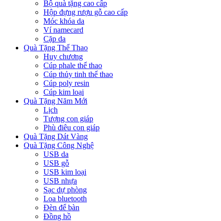
Bộ quà tặng cao cấp
Hộp đựng rượu gỗ cao cấp
Móc khóa da
Ví namecard
Cặp da
Quà Tặng Thể Thao
Huy chương
Cúp phale thể thao
Cúp thủy tinh thể thao
Cúp poly resin
Cúp kim loại
Quà Tặng Năm Mới
Lịch
Tượng con giáp
Phù điêu con giáp
Quà Tặng Dát Vàng
Quà Tặng Công Nghệ
USB da
USB gỗ
USB kim loại
USB nhựa
Sạc dự phòng
Loa bluetooth
Đèn để bàn
Đồng hồ