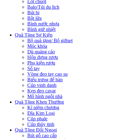
Lót chuột
Balo/Túi du lich
Bút bi
Bật lửa
Bình nước nhựa
Bình giữ nhiệt
Quà Tặng Sự Kiện
Bộ quà tặng/ Bộ giftset
Móc khóa
Dù quảng cáo
Hộp đựng rượu
Phụ kiện rượu
Sổ tay
Vòng đeo tay cao su
Biểu trưng để bàn
Cúp vinh danh
Kẹp đeo cavat
Mô hình ngôi nhà
Quà Tặng Khen Thưởng
Kỉ niệm chương
Đĩa Kim Loại
Cúp phale
Cúp thủy tinh
Quà Tặng Đối Ngoại
Bút gỗ cao cấp