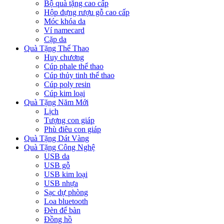
Bộ quà tặng cao cấp
Hộp đựng rượu gỗ cao cấp
Móc khóa da
Ví namecard
Cặp da
Quà Tặng Thể Thao
Huy chương
Cúp phale thể thao
Cúp thủy tinh thể thao
Cúp poly resin
Cúp kim loại
Quà Tặng Năm Mới
Lịch
Tượng con giáp
Phù điêu con giáp
Quà Tặng Dát Vàng
Quà Tặng Công Nghệ
USB da
USB gỗ
USB kim loại
USB nhựa
Sạc dự phòng
Loa bluetooth
Đèn để bàn
Đồng hồ