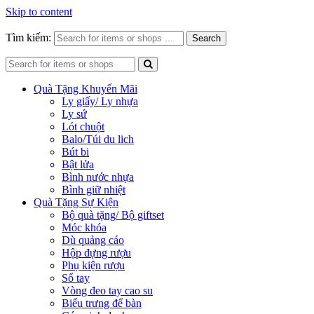
Skip to content
Tìm kiếm:
Search
Quà Tặng Khuyến Mãi
Ly giấy/ Ly nhựa
Ly sứ
Lót chuột
Balo/Túi du lich
Bút bi
Bật lửa
Bình nước nhựa
Bình giữ nhiệt
Quà Tặng Sự Kiện
Bộ quà tặng/ Bộ giftset
Móc khóa
Dù quảng cáo
Hộp đựng rượu
Phụ kiện rượu
Sổ tay
Vòng đeo tay cao su
Biểu trưng để bàn