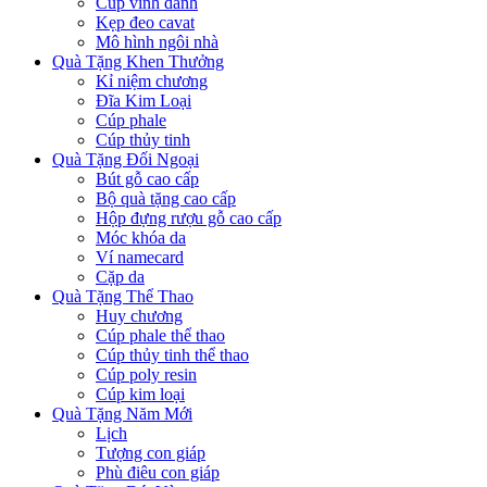
Cúp vinh danh
Kẹp đeo cavat
Mô hình ngôi nhà
Quà Tặng Khen Thưởng
Kỉ niệm chương
Đĩa Kim Loại
Cúp phale
Cúp thủy tinh
Quà Tặng Đối Ngoại
Bút gỗ cao cấp
Bộ quà tặng cao cấp
Hộp đựng rượu gỗ cao cấp
Móc khóa da
Ví namecard
Cặp da
Quà Tặng Thể Thao
Huy chương
Cúp phale thể thao
Cúp thủy tinh thể thao
Cúp poly resin
Cúp kim loại
Quà Tặng Năm Mới
Lịch
Tượng con giáp
Phù điêu con giáp