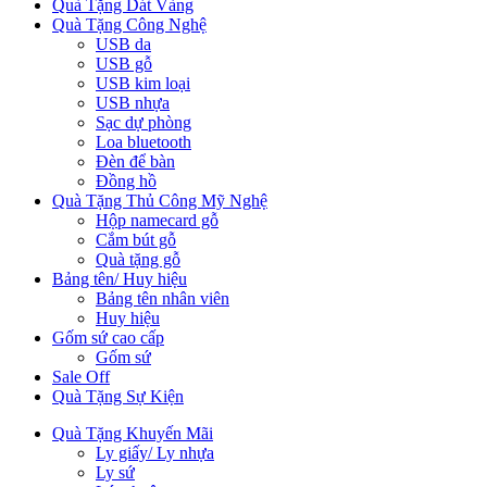
Quà Tặng Dát Vàng
Quà Tặng Công Nghệ
USB da
USB gỗ
USB kim loại
USB nhựa
Sạc dự phòng
Loa bluetooth
Đèn để bàn
Đồng hồ
Quà Tặng Thủ Công Mỹ Nghệ
Hộp namecard gỗ
Cắm bút gỗ
Quà tặng gỗ
Bảng tên/ Huy hiệu
Bảng tên nhân viên
Huy hiệu
Gốm sứ cao cấp
Gốm sứ
Sale Off
Quà Tặng Sự Kiện
Quà Tặng Khuyến Mãi
Ly giấy/ Ly nhựa
Ly sứ