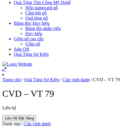
Quà Tặng Thủ Công Mỹ Nghệ
Hộp namecard gỗ
Cắm bút gỗ
Quà tặng gỗ
Bảng tên/ Huy hiệu
Bảng tên nhân viên
Huy hiệu
Gốm sứ cao cấp
Gốm sứ
Sale Off
Quà Tặng Sự Kiện
Trang chủ
/
Quà Tặng Sự Kiện
/
Cúp vinh danh
/ CVD – VT 79
CVD – VT 79
Liên hệ
Liên Hệ Đặt Hàng
Danh mục:
Cúp vinh danh