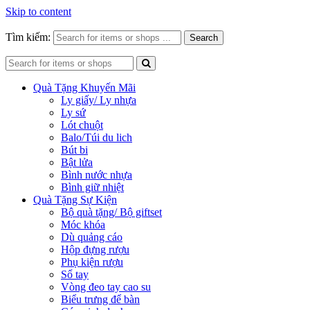
Skip to content
Tìm kiếm:
Search
Quà Tặng Khuyến Mãi
Ly giấy/ Ly nhựa
Ly sứ
Lót chuột
Balo/Túi du lich
Bút bi
Bật lửa
Bình nước nhựa
Bình giữ nhiệt
Quà Tặng Sự Kiện
Bộ quà tặng/ Bộ giftset
Móc khóa
Dù quảng cáo
Hộp đựng rượu
Phụ kiện rượu
Sổ tay
Vòng đeo tay cao su
Biểu trưng để bàn