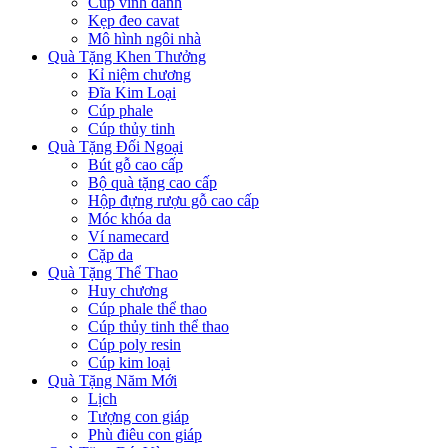
Cúp vinh danh
Kẹp đeo cavat
Mô hình ngôi nhà
Quà Tặng Khen Thưởng
Kỉ niệm chương
Đĩa Kim Loại
Cúp phale
Cúp thủy tinh
Quà Tặng Đối Ngoại
Bút gỗ cao cấp
Bộ quà tặng cao cấp
Hộp đựng rượu gỗ cao cấp
Móc khóa da
Ví namecard
Cặp da
Quà Tặng Thể Thao
Huy chương
Cúp phale thể thao
Cúp thủy tinh thể thao
Cúp poly resin
Cúp kim loại
Quà Tặng Năm Mới
Lịch
Tượng con giáp
Phù điêu con giáp