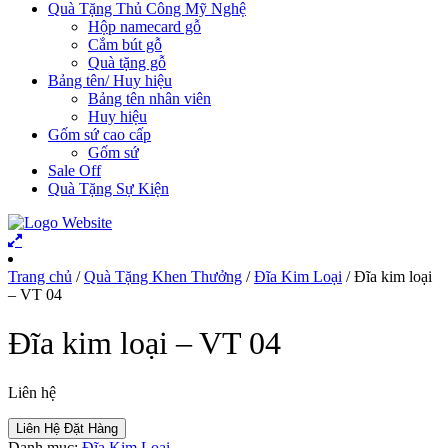
Quà Tặng Thủ Công Mỹ Nghệ
Hộp namecard gỗ
Cắm bút gỗ
Quà tặng gỗ
Bảng tên/ Huy hiệu
Bảng tên nhân viên
Huy hiệu
Gốm sứ cao cấp
Gốm sứ
Sale Off
Quà Tặng Sự Kiện
Trang chủ
/
Quà Tặng Khen Thưởng
/
Đĩa Kim Loại
/ Đĩa kim loại
– VT 04
Đĩa kim loại – VT 04
Liên hệ
Liên Hệ Đặt Hàng
Danh mục:
Đĩa Kim Loại