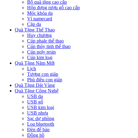
Bộ quà tặng cao cấp
Hộp đựng rượu gỗ cao cấp
Móc khóa da
Ví namecard
Cặp da
Quà Tặng Thể Thao
Huy chương
Cúp phale thể thao
Cúp thủy tinh thể thao
Cúp poly resin
Cúp kim loại
Quà Tặng Năm Mới
Lịch
Tượng con giáp
Phù điêu con giáp
Quà Tặng Dát Vàng
Quà Tặng Công Nghệ
USB da
USB gỗ
USB kim loại
USB nhựa
Sạc dự phòng
Loa bluetooth
Đèn để bàn
Đồng hồ