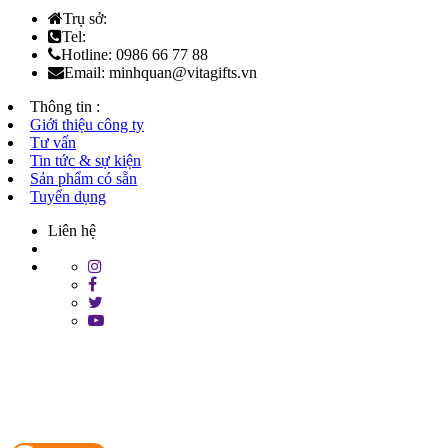
Trụ sở:
Tel:
Hotline: 0986 66 77 88
Email: minhquan@vitagifts.vn
Thông tin :
Giới thiệu công ty
Tư vấn
Tin tức & sự kiện
Sản phẩm có sẵn
Tuyển dụng
Liên hệ