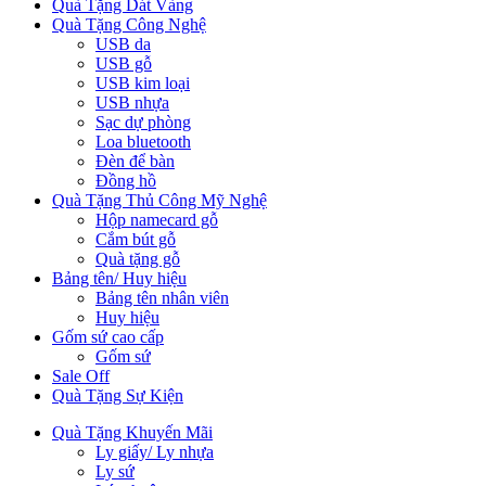
Quà Tặng Dát Vàng
Quà Tặng Công Nghệ
USB da
USB gỗ
USB kim loại
USB nhựa
Sạc dự phòng
Loa bluetooth
Đèn để bàn
Đồng hồ
Quà Tặng Thủ Công Mỹ Nghệ
Hộp namecard gỗ
Cắm bút gỗ
Quà tặng gỗ
Bảng tên/ Huy hiệu
Bảng tên nhân viên
Huy hiệu
Gốm sứ cao cấp
Gốm sứ
Sale Off
Quà Tặng Sự Kiện
Quà Tặng Khuyến Mãi
Ly giấy/ Ly nhựa
Ly sứ