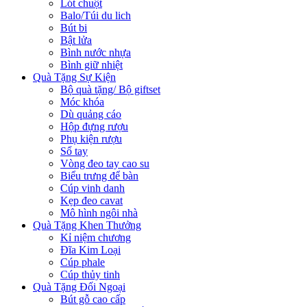
Lót chuột
Balo/Túi du lich
Bút bi
Bật lửa
Bình nước nhựa
Bình giữ nhiệt
Quà Tặng Sự Kiện
Bộ quà tặng/ Bộ giftset
Móc khóa
Dù quảng cáo
Hộp đựng rượu
Phụ kiện rượu
Sổ tay
Vòng đeo tay cao su
Biểu trưng để bàn
Cúp vinh danh
Kẹp đeo cavat
Mô hình ngôi nhà
Quà Tặng Khen Thưởng
Kỉ niệm chương
Đĩa Kim Loại
Cúp phale
Cúp thủy tinh
Quà Tặng Đối Ngoại
Bút gỗ cao cấp