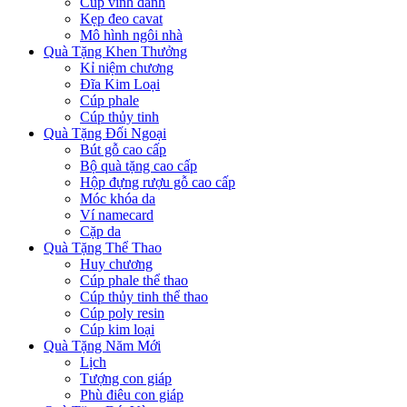
Cúp vinh danh
Kẹp đeo cavat
Mô hình ngôi nhà
Quà Tặng Khen Thưởng
Kỉ niệm chương
Đĩa Kim Loại
Cúp phale
Cúp thủy tinh
Quà Tặng Đối Ngoại
Bút gỗ cao cấp
Bộ quà tặng cao cấp
Hộp đựng rượu gỗ cao cấp
Móc khóa da
Ví namecard
Cặp da
Quà Tặng Thể Thao
Huy chương
Cúp phale thể thao
Cúp thủy tinh thể thao
Cúp poly resin
Cúp kim loại
Quà Tặng Năm Mới
Lịch
Tượng con giáp
Phù điêu con giáp