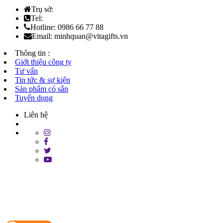
Trụ sở:
Tel:
Hotline: 0986 66 77 88
Email: minhquan@vitagifts.vn
Thông tin :
Giới thiệu công ty
Tư vấn
Tin tức & sự kiện
Sản phẩm có sẵn
Tuyển dụng
Liên hệ