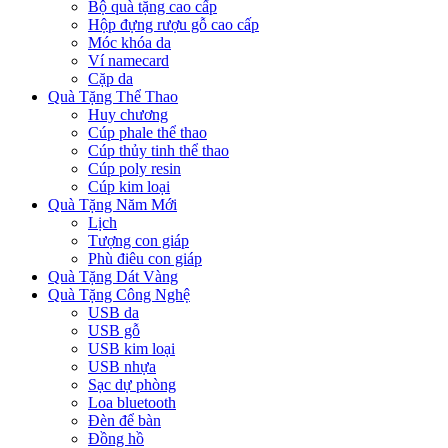
Bộ quà tặng cao cấp
Hộp đựng rượu gỗ cao cấp
Móc khóa da
Ví namecard
Cặp da
Quà Tặng Thể Thao
Huy chương
Cúp phale thể thao
Cúp thủy tinh thể thao
Cúp poly resin
Cúp kim loại
Quà Tặng Năm Mới
Lịch
Tượng con giáp
Phù điêu con giáp
Quà Tặng Dát Vàng
Quà Tặng Công Nghệ
USB da
USB gỗ
USB kim loại
USB nhựa
Sạc dự phòng
Loa bluetooth
Đèn để bàn
Đồng hồ