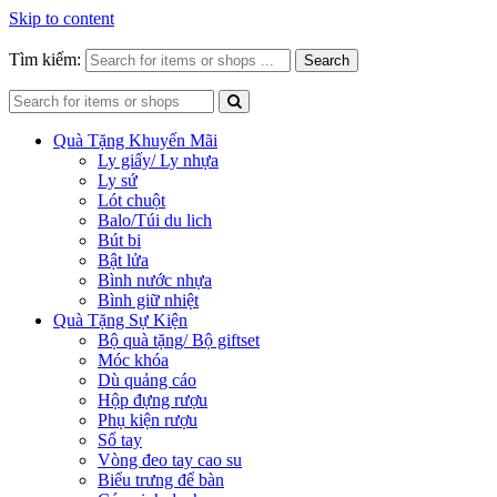
Skip to content
Tìm kiếm:
Search
Quà Tặng Khuyến Mãi
Ly giấy/ Ly nhựa
Ly sứ
Lót chuột
Balo/Túi du lich
Bút bi
Bật lửa
Bình nước nhựa
Bình giữ nhiệt
Quà Tặng Sự Kiện
Bộ quà tặng/ Bộ giftset
Móc khóa
Dù quảng cáo
Hộp đựng rượu
Phụ kiện rượu
Sổ tay
Vòng đeo tay cao su
Biểu trưng để bàn