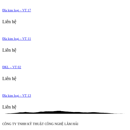
Đĩa kim loại – VT 17
Liên hệ
Đĩa kim loại – VT 11
Liên hệ
ĐKL – VT 02
Liên hệ
Đĩa kim loại – VT 13
Liên hệ
CÔNG TY TNHH KỸ THUẬT CÔNG NGHỆ LÂM HẢI