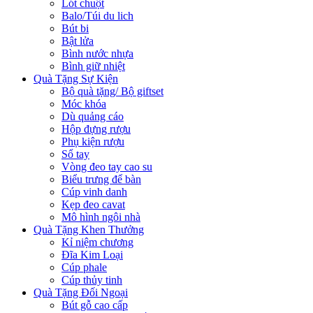
Lót chuột
Balo/Túi du lich
Bút bi
Bật lửa
Bình nước nhựa
Bình giữ nhiệt
Quà Tặng Sự Kiện
Bộ quà tặng/ Bộ giftset
Móc khóa
Dù quảng cáo
Hộp đựng rượu
Phụ kiện rượu
Sổ tay
Vòng đeo tay cao su
Biểu trưng để bàn
Cúp vinh danh
Kẹp đeo cavat
Mô hình ngôi nhà
Quà Tặng Khen Thưởng
Kỉ niệm chương
Đĩa Kim Loại
Cúp phale
Cúp thủy tinh
Quà Tặng Đối Ngoại
Bút gỗ cao cấp