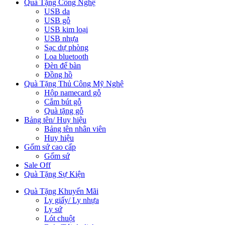
Quà Tặng Công Nghệ
USB da
USB gỗ
USB kim loại
USB nhựa
Sạc dự phòng
Loa bluetooth
Đèn để bàn
Đồng hồ
Quà Tặng Thủ Công Mỹ Nghệ
Hộp namecard gỗ
Cắm bút gỗ
Quà tặng gỗ
Bảng tên/ Huy hiệu
Bảng tên nhân viên
Huy hiệu
Gốm sứ cao cấp
Gốm sứ
Sale Off
Quà Tặng Sự Kiện
Quà Tặng Khuyến Mãi
Ly giấy/ Ly nhựa
Ly sứ
Lót chuột