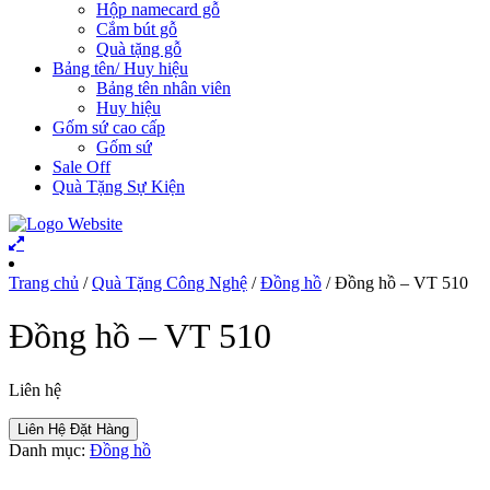
Hộp namecard gỗ
Cắm bút gỗ
Quà tặng gỗ
Bảng tên/ Huy hiệu
Bảng tên nhân viên
Huy hiệu
Gốm sứ cao cấp
Gốm sứ
Sale Off
Quà Tặng Sự Kiện
Trang chủ
/
Quà Tặng Công Nghệ
/
Đồng hồ
/ Đồng hồ – VT 510
Đồng hồ – VT 510
Liên hệ
Liên Hệ Đặt Hàng
Danh mục:
Đồng hồ