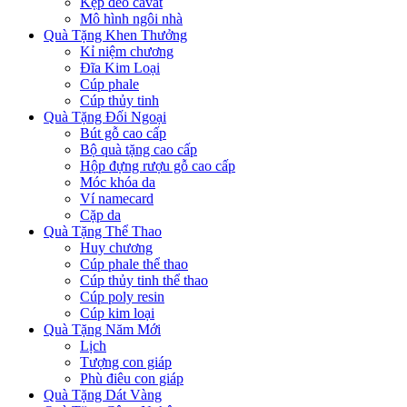
Kẹp đeo cavat
Mô hình ngôi nhà
Quà Tặng Khen Thưởng
Kỉ niệm chương
Đĩa Kim Loại
Cúp phale
Cúp thủy tinh
Quà Tặng Đối Ngoại
Bút gỗ cao cấp
Bộ quà tặng cao cấp
Hộp đựng rượu gỗ cao cấp
Móc khóa da
Ví namecard
Cặp da
Quà Tặng Thể Thao
Huy chương
Cúp phale thể thao
Cúp thủy tinh thể thao
Cúp poly resin
Cúp kim loại
Quà Tặng Năm Mới
Lịch
Tượng con giáp
Phù điêu con giáp
Quà Tặng Dát Vàng