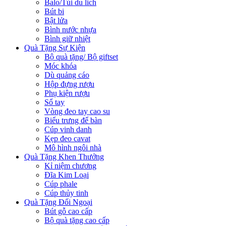
Balo/Túi du lich
Bút bi
Bật lửa
Bình nước nhựa
Bình giữ nhiệt
Quà Tặng Sự Kiện
Bộ quà tặng/ Bộ giftset
Móc khóa
Dù quảng cáo
Hộp đựng rượu
Phụ kiện rượu
Sổ tay
Vòng đeo tay cao su
Biểu trưng để bàn
Cúp vinh danh
Kẹp đeo cavat
Mô hình ngôi nhà
Quà Tặng Khen Thưởng
Kỉ niệm chương
Đĩa Kim Loại
Cúp phale
Cúp thủy tinh
Quà Tặng Đối Ngoại
Bút gỗ cao cấp
Bộ quà tặng cao cấp