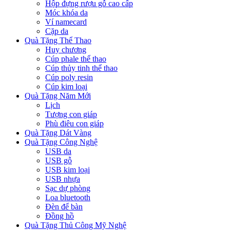
Hộp đựng rượu gỗ cao cấp
Móc khóa da
Ví namecard
Cặp da
Quà Tặng Thể Thao
Huy chương
Cúp phale thể thao
Cúp thủy tinh thể thao
Cúp poly resin
Cúp kim loại
Quà Tặng Năm Mới
Lịch
Tượng con giáp
Phù điêu con giáp
Quà Tặng Dát Vàng
Quà Tặng Công Nghệ
USB da
USB gỗ
USB kim loại
USB nhựa
Sạc dự phòng
Loa bluetooth
Đèn để bàn
Đồng hồ
Quà Tặng Thủ Công Mỹ Nghệ