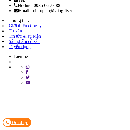
Tel:
Hotline: 0986 66 77 88
Email: minhquan@vitagifts.vn
Thông tin :
Giới thiệu công ty
Tư vấn
Tin tức & sự kiện
Sản phẩm có sẵn
Tuyển dụng
Liên hệ
Gọi điện