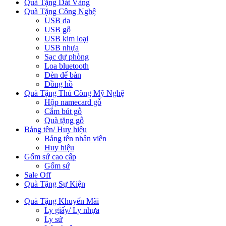
Quà Tặng Dát Vàng
Quà Tặng Công Nghệ
USB da
USB gỗ
USB kim loại
USB nhựa
Sạc dự phòng
Loa bluetooth
Đèn để bàn
Đồng hồ
Quà Tặng Thủ Công Mỹ Nghệ
Hộp namecard gỗ
Cắm bút gỗ
Quà tặng gỗ
Bảng tên/ Huy hiệu
Bảng tên nhân viên
Huy hiệu
Gốm sứ cao cấp
Gốm sứ
Sale Off
Quà Tặng Sự Kiện
Quà Tặng Khuyến Mãi
Ly giấy/ Ly nhựa
Ly sứ