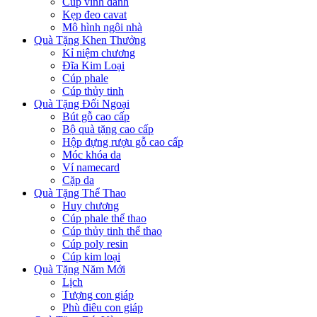
Cúp vinh danh
Kẹp đeo cavat
Mô hình ngôi nhà
Quà Tặng Khen Thưởng
Kỉ niệm chương
Đĩa Kim Loại
Cúp phale
Cúp thủy tinh
Quà Tặng Đối Ngoại
Bút gỗ cao cấp
Bộ quà tặng cao cấp
Hộp đựng rượu gỗ cao cấp
Móc khóa da
Ví namecard
Cặp da
Quà Tặng Thể Thao
Huy chương
Cúp phale thể thao
Cúp thủy tinh thể thao
Cúp poly resin
Cúp kim loại
Quà Tặng Năm Mới
Lịch
Tượng con giáp
Phù điêu con giáp