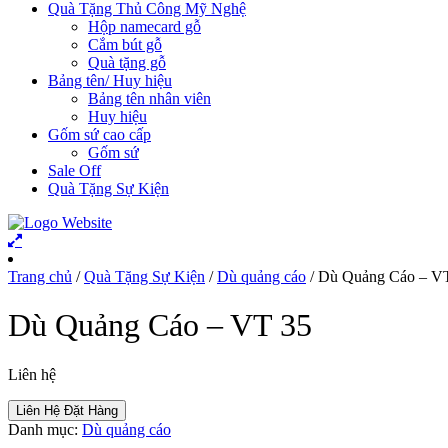
Quà Tặng Thủ Công Mỹ Nghệ
Hộp namecard gỗ
Cắm bút gỗ
Quà tặng gỗ
Bảng tên/ Huy hiệu
Bảng tên nhân viên
Huy hiệu
Gốm sứ cao cấp
Gốm sứ
Sale Off
Quà Tặng Sự Kiện
Trang chủ
/
Quà Tặng Sự Kiện
/
Dù quảng cáo
/ Dù Quảng Cáo – V
Dù Quảng Cáo – VT 35
Liên hệ
Liên Hệ Đặt Hàng
Danh mục:
Dù quảng cáo