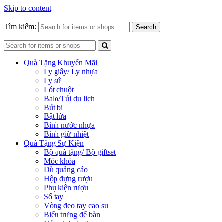
Skip to content
Tìm kiếm:
Search
Quà Tặng Khuyến Mãi
Ly giấy/ Ly nhựa
Ly sứ
Lót chuột
Balo/Túi du lich
Bút bi
Bật lửa
Bình nước nhựa
Bình giữ nhiệt
Quà Tặng Sự Kiện
Bộ quà tặng/ Bộ giftset
Móc khóa
Dù quảng cáo
Hộp đựng rượu
Phụ kiện rượu
Sổ tay
Vòng đeo tay cao su
Biểu trưng để bàn