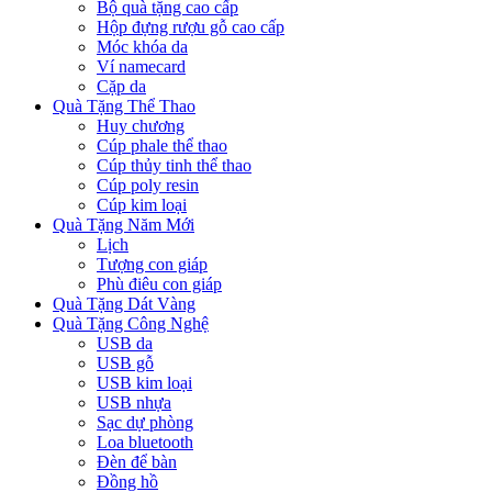
Bộ quà tặng cao cấp
Hộp đựng rượu gỗ cao cấp
Móc khóa da
Ví namecard
Cặp da
Quà Tặng Thể Thao
Huy chương
Cúp phale thể thao
Cúp thủy tinh thể thao
Cúp poly resin
Cúp kim loại
Quà Tặng Năm Mới
Lịch
Tượng con giáp
Phù điêu con giáp
Quà Tặng Dát Vàng
Quà Tặng Công Nghệ
USB da
USB gỗ
USB kim loại
USB nhựa
Sạc dự phòng
Loa bluetooth
Đèn để bàn
Đồng hồ