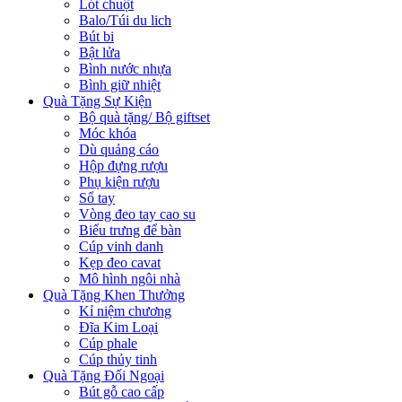
Lót chuột
Balo/Túi du lich
Bút bi
Bật lửa
Bình nước nhựa
Bình giữ nhiệt
Quà Tặng Sự Kiện
Bộ quà tặng/ Bộ giftset
Móc khóa
Dù quảng cáo
Hộp đựng rượu
Phụ kiện rượu
Sổ tay
Vòng đeo tay cao su
Biểu trưng để bàn
Cúp vinh danh
Kẹp đeo cavat
Mô hình ngôi nhà
Quà Tặng Khen Thưởng
Kỉ niệm chương
Đĩa Kim Loại
Cúp phale
Cúp thủy tinh
Quà Tặng Đối Ngoại
Bút gỗ cao cấp