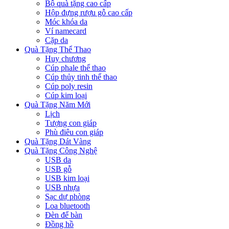
Bộ quà tặng cao cấp
Hộp đựng rượu gỗ cao cấp
Móc khóa da
Ví namecard
Cặp da
Quà Tặng Thể Thao
Huy chương
Cúp phale thể thao
Cúp thủy tinh thể thao
Cúp poly resin
Cúp kim loại
Quà Tặng Năm Mới
Lịch
Tượng con giáp
Phù điêu con giáp
Quà Tặng Dát Vàng
Quà Tặng Công Nghệ
USB da
USB gỗ
USB kim loại
USB nhựa
Sạc dự phòng
Loa bluetooth
Đèn để bàn
Đồng hồ