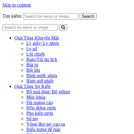
Skip to content
Tìm kiếm:
Search
Quà Tặng Khuyến Mãi
Ly giấy/ Ly nhựa
Ly sứ
Lót chuột
Balo/Túi du lich
Bút bi
Bật lửa
Bình nước nhựa
Bình giữ nhiệt
Quà Tặng Sự Kiện
Bộ quà tặng/ Bộ giftset
Móc khóa
Dù quảng cáo
Hộp đựng rượu
Phụ kiện rượu
Sổ tay
Vòng đeo tay cao su
Biểu trưng để bàn