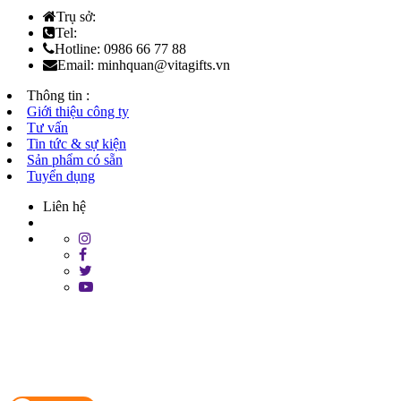
Trụ sở:
Tel:
Hotline: 0986 66 77 88
Email: minhquan@vitagifts.vn
Thông tin :
Giới thiệu công ty
Tư vấn
Tin tức & sự kiện
Sản phẩm có sẵn
Tuyển dụng
Liên hệ