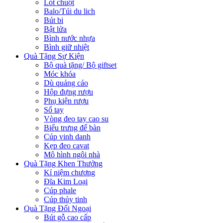
Lót chuột
Balo/Túi du lich
Bút bi
Bật lửa
Bình nước nhựa
Bình giữ nhiệt
Quà Tặng Sự Kiện
Bộ quà tặng/ Bộ giftset
Móc khóa
Dù quảng cáo
Hộp đựng rượu
Phụ kiện rượu
Sổ tay
Vòng đeo tay cao su
Biểu trưng để bàn
Cúp vinh danh
Kẹp đeo cavat
Mô hình ngôi nhà
Quà Tặng Khen Thưởng
Kỉ niệm chương
Đĩa Kim Loại
Cúp phale
Cúp thủy tinh
Quà Tặng Đối Ngoại
Bút gỗ cao cấp