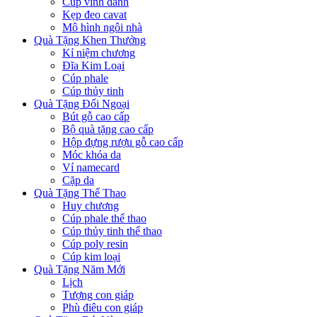
Cúp vinh danh
Kẹp đeo cavat
Mô hình ngôi nhà
Quà Tặng Khen Thưởng
Kỉ niệm chương
Đĩa Kim Loại
Cúp phale
Cúp thủy tinh
Quà Tặng Đối Ngoại
Bút gỗ cao cấp
Bộ quà tặng cao cấp
Hộp đựng rượu gỗ cao cấp
Móc khóa da
Ví namecard
Cặp da
Quà Tặng Thể Thao
Huy chương
Cúp phale thể thao
Cúp thủy tinh thể thao
Cúp poly resin
Cúp kim loại
Quà Tặng Năm Mới
Lịch
Tượng con giáp
Phù điêu con giáp