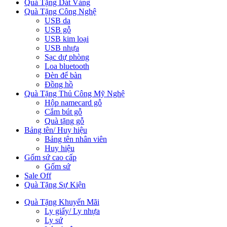
Quà Tặng Dát Vàng
Quà Tặng Công Nghệ
USB da
USB gỗ
USB kim loại
USB nhựa
Sạc dự phòng
Loa bluetooth
Đèn để bàn
Đồng hồ
Quà Tặng Thủ Công Mỹ Nghệ
Hộp namecard gỗ
Cắm bút gỗ
Quà tặng gỗ
Bảng tên/ Huy hiệu
Bảng tên nhân viên
Huy hiệu
Gốm sứ cao cấp
Gốm sứ
Sale Off
Quà Tặng Sự Kiện
Quà Tặng Khuyến Mãi
Ly giấy/ Ly nhựa
Ly sứ