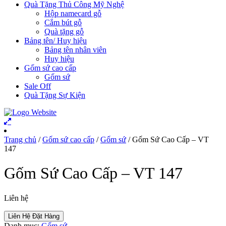
Quà Tặng Thủ Công Mỹ Nghệ
Hộp namecard gỗ
Cắm bút gỗ
Quà tặng gỗ
Bảng tên/ Huy hiệu
Bảng tên nhân viên
Huy hiệu
Gốm sứ cao cấp
Gốm sứ
Sale Off
Quà Tặng Sự Kiện
Trang chủ
/
Gốm sứ cao cấp
/
Gốm sứ
/ Gốm Sứ Cao Cấp – VT
147
Gốm Sứ Cao Cấp – VT 147
Liên hệ
Liên Hệ Đặt Hàng
Danh mục:
Gốm sứ