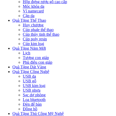
Hộp đựng rượu gỗ cao cấp
Móc khóa da
Ví namecard
Cặp da
Quà Tặng Thể Thao
Huy chương
Cúp phale thể thao
Cúp thủy tinh thể thao
Cúp poly resin
Cúp kim loại
Quà Tặng Năm Mới
Lịch
Tượng con giáp
Phù điêu con giáp
Quà Tặng Dát Vàng
Quà Tặng Công Nghệ
USB da
USB gỗ
USB kim loại
USB nhựa
Sạc dự phòng
Loa bluetooth
Đèn để bàn
Đồng hồ
Quà Tặng Thủ Công Mỹ Nghệ