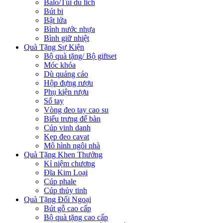
Balo/Túi du lich
Bút bi
Bật lửa
Bình nước nhựa
Bình giữ nhiệt
Quà Tặng Sự Kiện
Bộ quà tặng/ Bộ giftset
Móc khóa
Dù quảng cáo
Hộp đựng rượu
Phụ kiện rượu
Sổ tay
Vòng đeo tay cao su
Biểu trưng để bàn
Cúp vinh danh
Kẹp đeo cavat
Mô hình ngôi nhà
Quà Tặng Khen Thưởng
Kỉ niệm chương
Đĩa Kim Loại
Cúp phale
Cúp thủy tinh
Quà Tặng Đối Ngoại
Bút gỗ cao cấp
Bộ quà tặng cao cấp