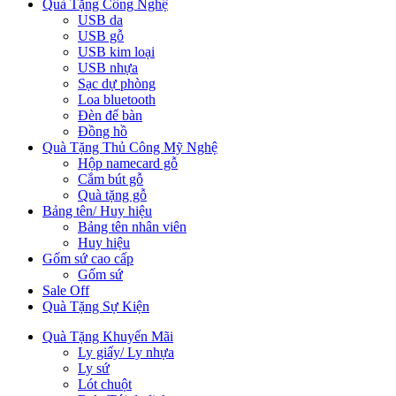
Quà Tặng Công Nghệ
USB da
USB gỗ
USB kim loại
USB nhựa
Sạc dự phòng
Loa bluetooth
Đèn để bàn
Đồng hồ
Quà Tặng Thủ Công Mỹ Nghệ
Hộp namecard gỗ
Cắm bút gỗ
Quà tặng gỗ
Bảng tên/ Huy hiệu
Bảng tên nhân viên
Huy hiệu
Gốm sứ cao cấp
Gốm sứ
Sale Off
Quà Tặng Sự Kiện
Quà Tặng Khuyến Mãi
Ly giấy/ Ly nhựa
Ly sứ
Lót chuột