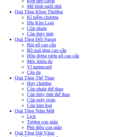
Kẹp đeo cavat
Mô hình ngôi nhà
Quà Tặng Khen Thưởng
Kỉ niệm chương
Đĩa Kim Loại
Cúp phale
Cúp thủy tinh
Quà Tặng Đối Ngoại
Bút gỗ cao cấp
Bộ quà tặng cao cấp
Hộp đựng rượu gỗ cao cấp
Móc khóa da
Ví namecard
Cặp da
Quà Tặng Thể Thao
Huy chương
Cúp phale thể thao
Cúp thủy tinh thể thao
Cúp poly resin
Cúp kim loại
Quà Tặng Năm Mới
Lịch
Tượng con giáp
Phù điêu con giáp
Quà Tặng Dát Vàng