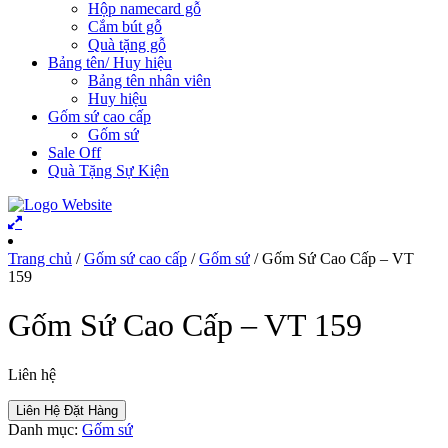
Hộp namecard gỗ
Cắm bút gỗ
Quà tặng gỗ
Bảng tên/ Huy hiệu
Bảng tên nhân viên
Huy hiệu
Gốm sứ cao cấp
Gốm sứ
Sale Off
Quà Tặng Sự Kiện
Trang chủ
/
Gốm sứ cao cấp
/
Gốm sứ
/ Gốm Sứ Cao Cấp – VT
159
Gốm Sứ Cao Cấp – VT 159
Liên hệ
Liên Hệ Đặt Hàng
Danh mục:
Gốm sứ