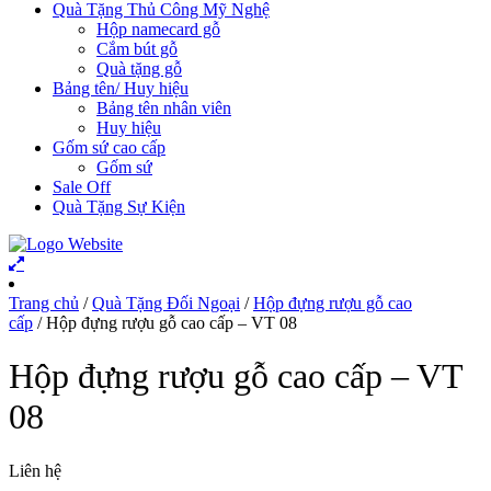
Quà Tặng Thủ Công Mỹ Nghệ
Hộp namecard gỗ
Cắm bút gỗ
Quà tặng gỗ
Bảng tên/ Huy hiệu
Bảng tên nhân viên
Huy hiệu
Gốm sứ cao cấp
Gốm sứ
Sale Off
Quà Tặng Sự Kiện
Trang chủ
/
Quà Tặng Đối Ngoại
/
Hộp đựng rượu gỗ cao
cấp
/ Hộp đựng rượu gỗ cao cấp – VT 08
Hộp đựng rượu gỗ cao cấp – VT
08
Liên hệ