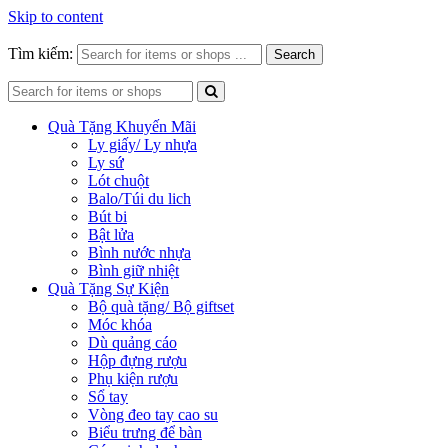
Skip to content
Tìm kiếm:
Search
Quà Tặng Khuyến Mãi
Ly giấy/ Ly nhựa
Ly sứ
Lót chuột
Balo/Túi du lich
Bút bi
Bật lửa
Bình nước nhựa
Bình giữ nhiệt
Quà Tặng Sự Kiện
Bộ quà tặng/ Bộ giftset
Móc khóa
Dù quảng cáo
Hộp đựng rượu
Phụ kiện rượu
Sổ tay
Vòng đeo tay cao su
Biểu trưng để bàn