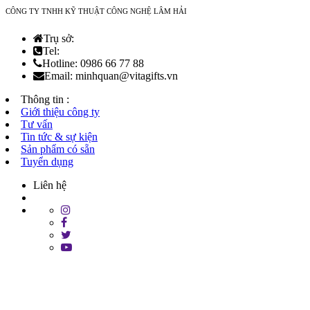
CÔNG TY TNHH KỸ THUẬT CÔNG NGHỆ LÂM HẢI
Trụ sở:
Tel:
Hotline: 0986 66 77 88
Email: minhquan@vitagifts.vn
Thông tin :
Giới thiệu công ty
Tư vấn
Tin tức & sự kiện
Sản phẩm có sẵn
Tuyển dụng
Liên hệ