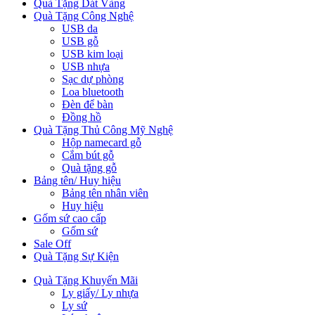
Quà Tặng Dát Vàng
Quà Tặng Công Nghệ
USB da
USB gỗ
USB kim loại
USB nhựa
Sạc dự phòng
Loa bluetooth
Đèn để bàn
Đồng hồ
Quà Tặng Thủ Công Mỹ Nghệ
Hộp namecard gỗ
Cắm bút gỗ
Quà tặng gỗ
Bảng tên/ Huy hiệu
Bảng tên nhân viên
Huy hiệu
Gốm sứ cao cấp
Gốm sứ
Sale Off
Quà Tặng Sự Kiện
Quà Tặng Khuyến Mãi
Ly giấy/ Ly nhựa
Ly sứ