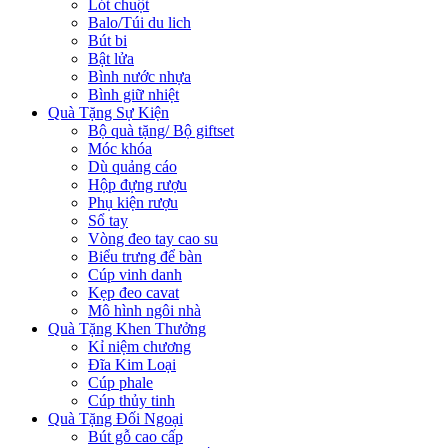
Lót chuột
Balo/Túi du lich
Bút bi
Bật lửa
Bình nước nhựa
Bình giữ nhiệt
Quà Tặng Sự Kiện
Bộ quà tặng/ Bộ giftset
Móc khóa
Dù quảng cáo
Hộp đựng rượu
Phụ kiện rượu
Sổ tay
Vòng đeo tay cao su
Biểu trưng để bàn
Cúp vinh danh
Kẹp đeo cavat
Mô hình ngôi nhà
Quà Tặng Khen Thưởng
Kỉ niệm chương
Đĩa Kim Loại
Cúp phale
Cúp thủy tinh
Quà Tặng Đối Ngoại
Bút gỗ cao cấp