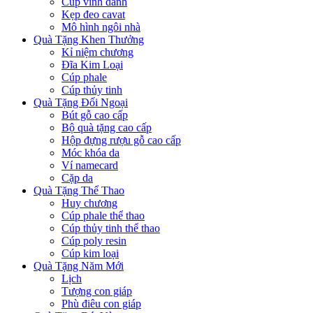
Cúp vinh danh
Kẹp đeo cavat
Mô hình ngôi nhà
Quà Tặng Khen Thưởng
Kỉ niệm chương
Đĩa Kim Loại
Cúp phale
Cúp thủy tinh
Quà Tặng Đối Ngoại
Bút gỗ cao cấp
Bộ quà tặng cao cấp
Hộp đựng rượu gỗ cao cấp
Móc khóa da
Ví namecard
Cặp da
Quà Tặng Thể Thao
Huy chương
Cúp phale thể thao
Cúp thủy tinh thể thao
Cúp poly resin
Cúp kim loại
Quà Tặng Năm Mới
Lịch
Tượng con giáp
Phù điêu con giáp