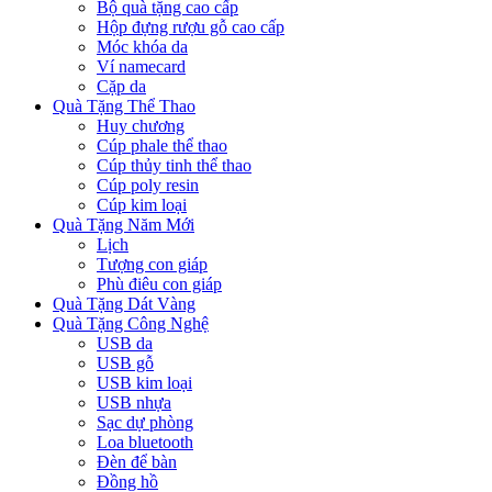
Bộ quà tặng cao cấp
Hộp đựng rượu gỗ cao cấp
Móc khóa da
Ví namecard
Cặp da
Quà Tặng Thể Thao
Huy chương
Cúp phale thể thao
Cúp thủy tinh thể thao
Cúp poly resin
Cúp kim loại
Quà Tặng Năm Mới
Lịch
Tượng con giáp
Phù điêu con giáp
Quà Tặng Dát Vàng
Quà Tặng Công Nghệ
USB da
USB gỗ
USB kim loại
USB nhựa
Sạc dự phòng
Loa bluetooth
Đèn để bàn
Đồng hồ