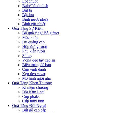
Lót chuột
Balo/Túi du lich
Bút bi
Bật lửa
Bình nước nhựa
Bình giữ nhiệt
Quà Tặng Sự Kiện
Bộ quà tặng/ Bộ giftset
Móc khóa
Dù quảng cáo
Hộp đựng rượu
Phụ kiện rượu
Sổ tay
Vòng đeo tay cao su
Biểu trưng để bàn
Cúp vinh danh
Kẹp đeo cavat
Mô hình ngôi nhà
Quà Tặng Khen Thưởng
Kỉ niệm chương
Đĩa Kim Loại
Cúp phale
Cúp thủy tinh
Quà Tặng Đối Ngoại
Bút gỗ cao cấp