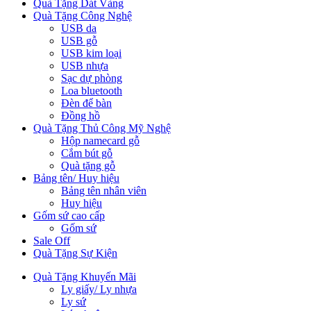
Quà Tặng Dát Vàng
Quà Tặng Công Nghệ
USB da
USB gỗ
USB kim loại
USB nhựa
Sạc dự phòng
Loa bluetooth
Đèn để bàn
Đồng hồ
Quà Tặng Thủ Công Mỹ Nghệ
Hộp namecard gỗ
Cắm bút gỗ
Quà tặng gỗ
Bảng tên/ Huy hiệu
Bảng tên nhân viên
Huy hiệu
Gốm sứ cao cấp
Gốm sứ
Sale Off
Quà Tặng Sự Kiện
Quà Tặng Khuyến Mãi
Ly giấy/ Ly nhựa
Ly sứ