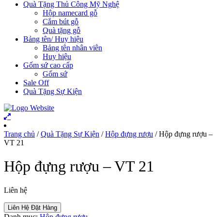
Quà Tặng Thủ Công Mỹ Nghệ
Hộp namecard gỗ
Cắm bút gỗ
Quà tặng gỗ
Bảng tên/ Huy hiệu
Bảng tên nhân viên
Huy hiệu
Gốm sứ cao cấp
Gốm sứ
Sale Off
Quà Tặng Sự Kiện
Trang chủ
/
Quà Tặng Sự Kiện
/
Hộp đựng rượu
/ Hộp đựng rượu –
VT 21
Hộp đựng rượu – VT 21
Liên hệ
Liên Hệ Đặt Hàng
Danh mục:
Hộp đựng rượu