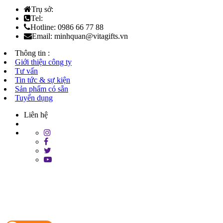
Trụ sở:
Tel:
Hotline: 0986 66 77 88
Email: minhquan@vitagifts.vn
Thông tin :
Giới thiệu công ty
Tư vấn
Tin tức & sự kiện
Sản phẩm có sẵn
Tuyển dụng
Liên hệ