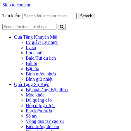
Skip to content
Tìm kiếm:
Search
Quà Tặng Khuyến Mãi
Ly giấy/ Ly nhựa
Ly sứ
Lót chuột
Balo/Túi du lich
Bút bi
Bật lửa
Bình nước nhựa
Bình giữ nhiệt
Quà Tặng Sự Kiện
Bộ quà tặng/ Bộ giftset
Móc khóa
Dù quảng cáo
Hộp đựng rượu
Phụ kiện rượu
Sổ tay
Vòng đeo tay cao su
Biểu trưng để bàn