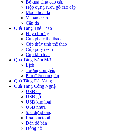
Bộ quà tặng cao cấp
Hộp đựng rượu gỗ cao cấp
Móc khóa da
Ví namecard
Cặp da
Quà Tặng Thể Thao
Huy chương
Cúp phale thể thao
Cúp thủy tinh thể thao
Cúp poly resin
Cúp kim loại
Quà Tặng Năm Mới
Lịch
Tượng con giáp
Phù điêu con giáp
Quà Tặng Dát Vàng
Quà Tặng Công Nghệ
USB da
USB gỗ
USB kim loại
USB nhựa
Sạc dự phòng
Loa bluetooth
Đèn để bàn
Đồng hồ