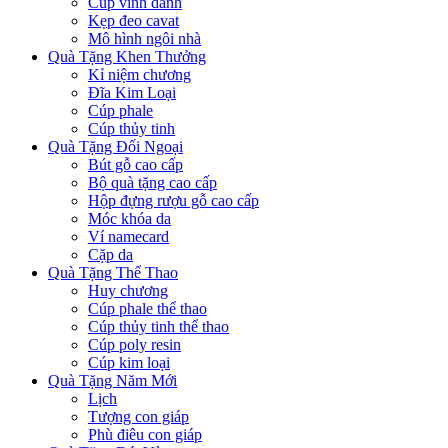
Cúp vinh danh
Kẹp đeo cavat
Mô hình ngôi nhà
Quà Tặng Khen Thưởng
Kỉ niệm chương
Đĩa Kim Loại
Cúp phale
Cúp thủy tinh
Quà Tặng Đối Ngoại
Bút gỗ cao cấp
Bộ quà tặng cao cấp
Hộp đựng rượu gỗ cao cấp
Móc khóa da
Ví namecard
Cặp da
Quà Tặng Thể Thao
Huy chương
Cúp phale thể thao
Cúp thủy tinh thể thao
Cúp poly resin
Cúp kim loại
Quà Tặng Năm Mới
Lịch
Tượng con giáp
Phù điêu con giáp