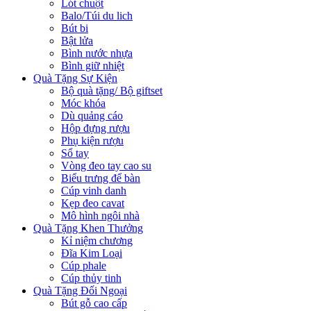
Lót chuột
Balo/Túi du lich
Bút bi
Bật lửa
Bình nước nhựa
Bình giữ nhiệt
Quà Tặng Sự Kiện
Bộ quà tặng/ Bộ giftset
Móc khóa
Dù quảng cáo
Hộp đựng rượu
Phụ kiện rượu
Sổ tay
Vòng đeo tay cao su
Biểu trưng để bàn
Cúp vinh danh
Kẹp đeo cavat
Mô hình ngôi nhà
Quà Tặng Khen Thưởng
Kỉ niệm chương
Đĩa Kim Loại
Cúp phale
Cúp thủy tinh
Quà Tặng Đối Ngoại
Bút gỗ cao cấp