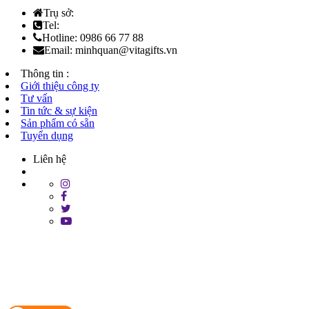
Trụ sở:
Tel:
Hotline: 0986 66 77 88
Email: minhquan@vitagifts.vn
Thông tin :
Giới thiệu công ty
Tư vấn
Tin tức & sự kiện
Sản phẩm có sẵn
Tuyển dụng
Liên hệ