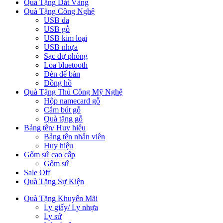
Quà Tặng Dát Vàng
Quà Tặng Công Nghệ
USB da
USB gỗ
USB kim loại
USB nhựa
Sạc dự phòng
Loa bluetooth
Đèn để bàn
Đồng hồ
Quà Tặng Thủ Công Mỹ Nghệ
Hộp namecard gỗ
Cắm bút gỗ
Quà tặng gỗ
Bảng tên/ Huy hiệu
Bảng tên nhân viên
Huy hiệu
Gốm sứ cao cấp
Gốm sứ
Sale Off
Quà Tặng Sự Kiện
Quà Tặng Khuyến Mãi
Ly giấy/ Ly nhựa
Ly sứ