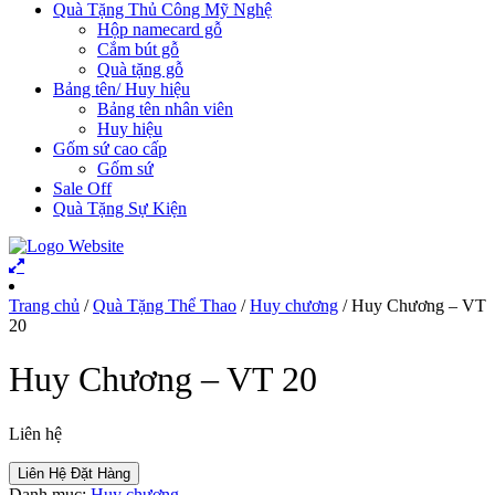
Quà Tặng Thủ Công Mỹ Nghệ
Hộp namecard gỗ
Cắm bút gỗ
Quà tặng gỗ
Bảng tên/ Huy hiệu
Bảng tên nhân viên
Huy hiệu
Gốm sứ cao cấp
Gốm sứ
Sale Off
Quà Tặng Sự Kiện
Trang chủ
/
Quà Tặng Thể Thao
/
Huy chương
/ Huy Chương – VT
20
Huy Chương – VT 20
Liên hệ
Liên Hệ Đặt Hàng
Danh mục:
Huy chương