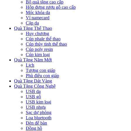
Bộ quà tặng cao cấp
Hộp đựng rượu gỗ cao cấp
Móc khóa da
Ví namecard
Cặp da
Quà Tặng Thể Thao
Huy chương
Cúp phale thể thao
Cúp thủy tinh thể thao
Cúp poly resin
Cúp kim loại
Quà Tặng Năm Mới
Lịch
Tượng con giáp
Phù điêu con giáp
Quà Tặng Dát Vàng
Quà Tặng Công Nghệ
USB da
USB gỗ
USB kim loại
USB nhựa
Sạc dự phòng
Loa bluetooth
Đèn để bàn
Đồng hồ