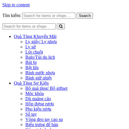
Skip to content
Tìm kiếm:
Search
Quà Tặng Khuyến Mãi
Ly giấy/ Ly nhựa
Ly sứ
Lót chuột
Balo/Túi du lich
Bút bi
Bật lửa
Bình nước nhựa
Bình giữ nhiệt
Quà Tặng Sự Kiện
Bộ quà tặng/ Bộ giftset
Móc khóa
Dù quảng cáo
Hộp đựng rượu
Phụ kiện rượu
Sổ tay
Vòng đeo tay cao su
Biểu trưng để bàn