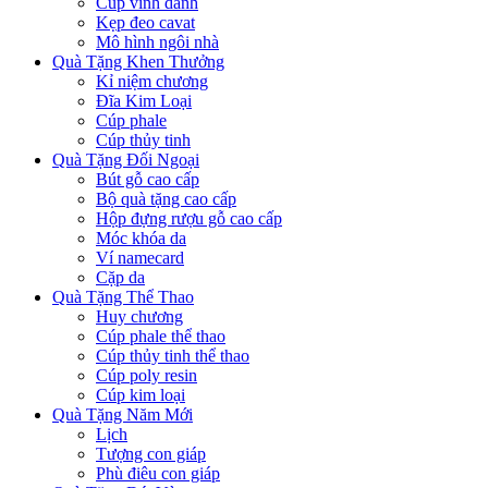
Cúp vinh danh
Kẹp đeo cavat
Mô hình ngôi nhà
Quà Tặng Khen Thưởng
Kỉ niệm chương
Đĩa Kim Loại
Cúp phale
Cúp thủy tinh
Quà Tặng Đối Ngoại
Bút gỗ cao cấp
Bộ quà tặng cao cấp
Hộp đựng rượu gỗ cao cấp
Móc khóa da
Ví namecard
Cặp da
Quà Tặng Thể Thao
Huy chương
Cúp phale thể thao
Cúp thủy tinh thể thao
Cúp poly resin
Cúp kim loại
Quà Tặng Năm Mới
Lịch
Tượng con giáp
Phù điêu con giáp