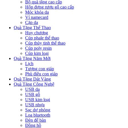
Bộ quà tặng cao cấp
Hộp đựng rượu gỗ cao cấp
Móc khóa da
Ví namecard
Cặp da
Quà Tặng Thể Thao
Huy chương
Cúp phale thể thao
Cúp thủy tinh thể thao
Cúp poly resin
Cúp kim loại
Quà Tặng Năm Mới
Lịch
Tượng con giáp
Phù điêu con giáp
Quà Tặng Dát Vàng
Quà Tặng Công Nghệ
USB da
USB gỗ
USB kim loại
USB nhựa
Sạc dự phòng
Loa bluetooth
Đèn để bàn
Đồng hồ