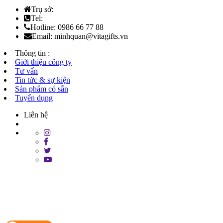
Trụ sở:
Tel:
Hotline: 0986 66 77 88
Email: minhquan@vitagifts.vn
Thông tin :
Giới thiệu công ty
Tư vấn
Tin tức & sự kiện
Sản phẩm có sẵn
Tuyển dụng
Liên hệ