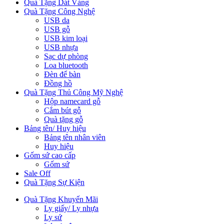
Quà Tặng Dát Vàng
Quà Tặng Công Nghệ
USB da
USB gỗ
USB kim loại
USB nhựa
Sạc dự phòng
Loa bluetooth
Đèn để bàn
Đồng hồ
Quà Tặng Thủ Công Mỹ Nghệ
Hộp namecard gỗ
Cắm bút gỗ
Quà tặng gỗ
Bảng tên/ Huy hiệu
Bảng tên nhân viên
Huy hiệu
Gốm sứ cao cấp
Gốm sứ
Sale Off
Quà Tặng Sự Kiện
Quà Tặng Khuyến Mãi
Ly giấy/ Ly nhựa
Ly sứ