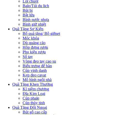
Lót chuột
Balo/Túi du lich
Bút bi
Bật lửa
Bình nước nhựa
Bình giữ nhiệt
Quà Tặng Sự Kiện
Bộ quà tặng/ Bộ giftset
Móc khóa
Dù quảng cáo
Hộp đựng rượu
Phụ kiện rượu
Sổ tay
Vòng đeo tay cao su
Biểu trưng để bàn
Cúp vinh danh
Kẹp đeo cavat
Mô hình ngôi nhà
Quà Tặng Khen Thưởng
Kỉ niệm chương
Đĩa Kim Loại
Cúp phale
Cúp thủy tinh
Quà Tặng Đối Ngoại
Bút gỗ cao cấp