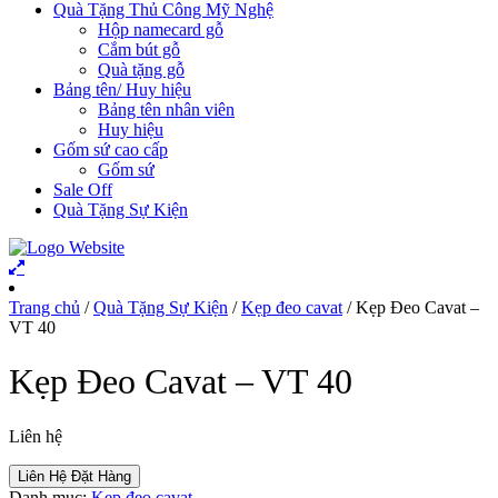
Quà Tặng Thủ Công Mỹ Nghệ
Hộp namecard gỗ
Cắm bút gỗ
Quà tặng gỗ
Bảng tên/ Huy hiệu
Bảng tên nhân viên
Huy hiệu
Gốm sứ cao cấp
Gốm sứ
Sale Off
Quà Tặng Sự Kiện
Trang chủ
/
Quà Tặng Sự Kiện
/
Kẹp đeo cavat
/ Kẹp Đeo Cavat –
VT 40
Kẹp Đeo Cavat – VT 40
Liên hệ
Liên Hệ Đặt Hàng
Danh mục:
Kẹp đeo cavat