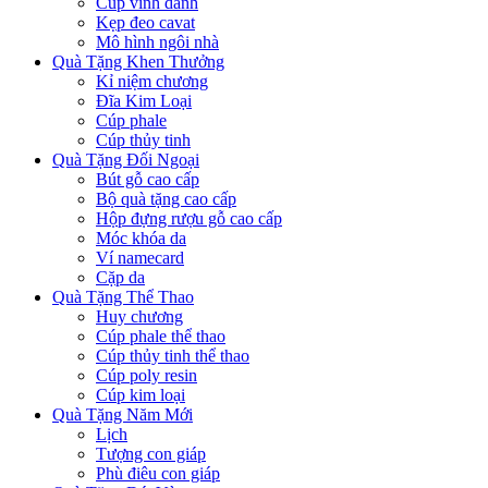
Cúp vinh danh
Kẹp đeo cavat
Mô hình ngôi nhà
Quà Tặng Khen Thưởng
Kỉ niệm chương
Đĩa Kim Loại
Cúp phale
Cúp thủy tinh
Quà Tặng Đối Ngoại
Bút gỗ cao cấp
Bộ quà tặng cao cấp
Hộp đựng rượu gỗ cao cấp
Móc khóa da
Ví namecard
Cặp da
Quà Tặng Thể Thao
Huy chương
Cúp phale thể thao
Cúp thủy tinh thể thao
Cúp poly resin
Cúp kim loại
Quà Tặng Năm Mới
Lịch
Tượng con giáp
Phù điêu con giáp