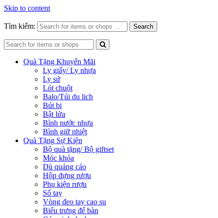
Skip to content
Tìm kiếm:
Search
Quà Tặng Khuyến Mãi
Ly giấy/ Ly nhựa
Ly sứ
Lót chuột
Balo/Túi du lich
Bút bi
Bật lửa
Bình nước nhựa
Bình giữ nhiệt
Quà Tặng Sự Kiện
Bộ quà tặng/ Bộ giftset
Móc khóa
Dù quảng cáo
Hộp đựng rượu
Phụ kiện rượu
Sổ tay
Vòng đeo tay cao su
Biểu trưng để bàn