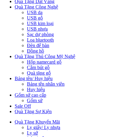
Quà Tặng Dát Vàng
Quà Tặng Công Nghệ
USB da
USB gỗ
USB kim loại
USB nhựa
Sạc dự phòng
Loa bluetooth
Đèn để bàn
Đồng hồ
Quà Tặng Thủ Công Mỹ Nghệ
Hộp namecard gỗ
Cắm bút gỗ
Quà tặng gỗ
Bảng tên/ Huy hiệu
Bảng tên nhân viên
Huy hiệu
Gốm sứ cao cấp
Gốm sứ
Sale Off
Quà Tặng Sự Kiện
Quà Tặng Khuyến Mãi
Ly giấy/ Ly nhựa
Ly sứ