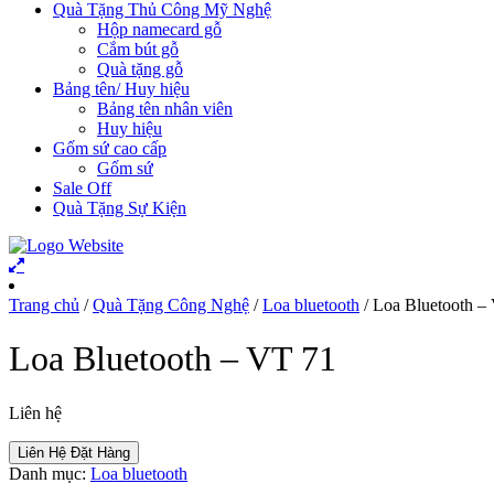
Quà Tặng Thủ Công Mỹ Nghệ
Hộp namecard gỗ
Cắm bút gỗ
Quà tặng gỗ
Bảng tên/ Huy hiệu
Bảng tên nhân viên
Huy hiệu
Gốm sứ cao cấp
Gốm sứ
Sale Off
Quà Tặng Sự Kiện
Trang chủ
/
Quà Tặng Công Nghệ
/
Loa bluetooth
/ Loa Bluetooth –
Loa Bluetooth – VT 71
Liên hệ
Liên Hệ Đặt Hàng
Danh mục:
Loa bluetooth