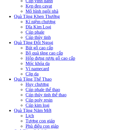
Cúp vinh danh
Kẹp đeo cavat
Mô hình ngôi nhà
Quà Tặng Khen Thưởng
Kỉ niệm chương
Đĩa Kim Loại
Cúp phale
Cúp thủy tinh
Quà Tặng Đối Ngoại
Bút gỗ cao cấp
Bộ quà tặng cao cấp
Hộp đựng rượu gỗ cao cấp
Móc khóa da
Ví namecard
Cặp da
Quà Tặng Thể Thao
Huy chương
Cúp phale thể thao
Cúp thủy tinh thể thao
Cúp poly resin
Cúp kim loại
Quà Tặng Năm Mới
Lịch
Tượng con giáp
Phù điêu con giáp