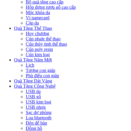
Bộ quà tặng cao cấp
Hộp đựng rượu gỗ cao cấp
Móc khóa da
Ví namecard
Cặp da
Quà Tặng Thể Thao
Huy chương
Cúp phale thể thao
Cúp thủy tinh thể thao
Cúp poly resin
Cúp kim loại
Quà Tặng Năm Mới
Lịch
Tượng con giáp
Phù điêu con giáp
Quà Tặng Dát Vàng
Quà Tặng Công Nghệ
USB da
USB gỗ
USB kim loại
USB nhựa
Sạc dự phòng
Loa bluetooth
Đèn để bàn
Đồng hồ