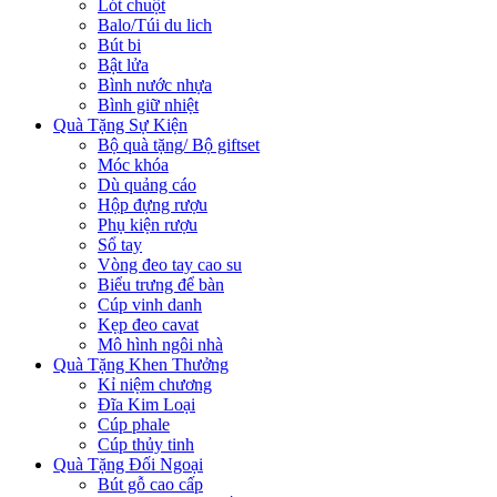
Lót chuột
Balo/Túi du lich
Bút bi
Bật lửa
Bình nước nhựa
Bình giữ nhiệt
Quà Tặng Sự Kiện
Bộ quà tặng/ Bộ giftset
Móc khóa
Dù quảng cáo
Hộp đựng rượu
Phụ kiện rượu
Sổ tay
Vòng đeo tay cao su
Biểu trưng để bàn
Cúp vinh danh
Kẹp đeo cavat
Mô hình ngôi nhà
Quà Tặng Khen Thưởng
Kỉ niệm chương
Đĩa Kim Loại
Cúp phale
Cúp thủy tinh
Quà Tặng Đối Ngoại
Bút gỗ cao cấp