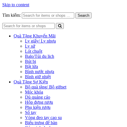
Skip to content
Tìm kiếm:
Search
Quà Tặng Khuyến Mãi
Ly giấy/ Ly nhựa
Ly sứ
Lót chuột
Balo/Túi du lich
Bút bi
Bật lửa
Bình nước nhựa
Bình giữ nhiệt
Quà Tặng Sự Kiện
Bộ quà tặng/ Bộ giftset
Móc khóa
Dù quảng cáo
Hộp đựng rượu
Phụ kiện rượu
Sổ tay
Vòng đeo tay cao su
Biểu trưng để bàn