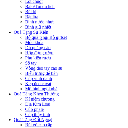
Lót chuột
Balo/Túi du lich
Bút bi
Bật lửa
Bình nước nhựa
Bình giữ nhiệt
Quà Tặng Sự Kiện
Bộ quà tặng/ Bộ giftset
Móc khóa
Dù quảng cáo
Hộp đựng rượu
Phụ kiện rượu
Sổ tay
Vòng đeo tay cao su
Biểu trưng để bàn
Cúp vinh danh
Kẹp đeo cavat
Mô hình ngôi nhà
Quà Tặng Khen Thưởng
Kỉ niệm chương
Đĩa Kim Loại
Cúp phale
Cúp thủy tinh
Quà Tặng Đối Ngoại
Bút gỗ cao cấp