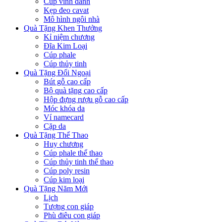
Cúp vinh danh
Kẹp đeo cavat
Mô hình ngôi nhà
Quà Tặng Khen Thưởng
Kỉ niệm chương
Đĩa Kim Loại
Cúp phale
Cúp thủy tinh
Quà Tặng Đối Ngoại
Bút gỗ cao cấp
Bộ quà tặng cao cấp
Hộp đựng rượu gỗ cao cấp
Móc khóa da
Ví namecard
Cặp da
Quà Tặng Thể Thao
Huy chương
Cúp phale thể thao
Cúp thủy tinh thể thao
Cúp poly resin
Cúp kim loại
Quà Tặng Năm Mới
Lịch
Tượng con giáp
Phù điêu con giáp