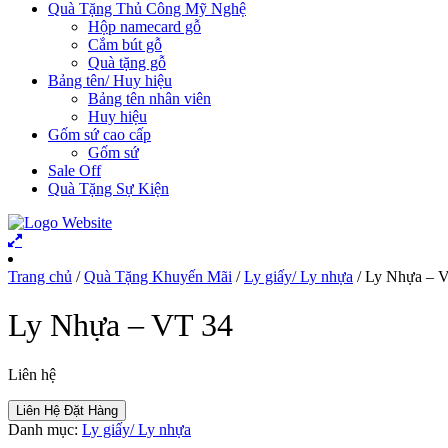
Quà Tặng Thủ Công Mỹ Nghệ
Hộp namecard gỗ
Cắm bút gỗ
Quà tặng gỗ
Bảng tên/ Huy hiệu
Bảng tên nhân viên
Huy hiệu
Gốm sứ cao cấp
Gốm sứ
Sale Off
Quà Tặng Sự Kiện
Trang chủ
/
Quà Tặng Khuyến Mãi
/
Ly giấy/ Ly nhựa
/ Ly Nhựa – 
Ly Nhựa – VT 34
Liên hệ
Liên Hệ Đặt Hàng
Danh mục:
Ly giấy/ Ly nhựa