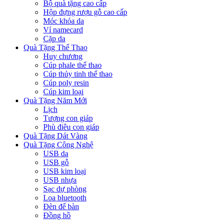
Bộ quà tặng cao cấp
Hộp đựng rượu gỗ cao cấp
Móc khóa da
Ví namecard
Cặp da
Quà Tặng Thể Thao
Huy chương
Cúp phale thể thao
Cúp thủy tinh thể thao
Cúp poly resin
Cúp kim loại
Quà Tặng Năm Mới
Lịch
Tượng con giáp
Phù điêu con giáp
Quà Tặng Dát Vàng
Quà Tặng Công Nghệ
USB da
USB gỗ
USB kim loại
USB nhựa
Sạc dự phòng
Loa bluetooth
Đèn để bàn
Đồng hồ