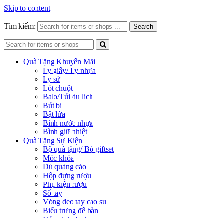
Skip to content
Tìm kiếm:
Search
Quà Tặng Khuyến Mãi
Ly giấy/ Ly nhựa
Ly sứ
Lót chuột
Balo/Túi du lich
Bút bi
Bật lửa
Bình nước nhựa
Bình giữ nhiệt
Quà Tặng Sự Kiện
Bộ quà tặng/ Bộ giftset
Móc khóa
Dù quảng cáo
Hộp đựng rượu
Phụ kiện rượu
Sổ tay
Vòng đeo tay cao su
Biểu trưng để bàn