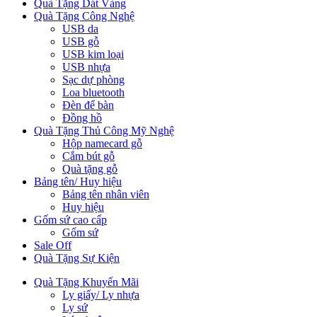
Quà Tặng Dát Vàng
Quà Tặng Công Nghệ
USB da
USB gỗ
USB kim loại
USB nhựa
Sạc dự phòng
Loa bluetooth
Đèn để bàn
Đồng hồ
Quà Tặng Thủ Công Mỹ Nghệ
Hộp namecard gỗ
Cắm bút gỗ
Quà tặng gỗ
Bảng tên/ Huy hiệu
Bảng tên nhân viên
Huy hiệu
Gốm sứ cao cấp
Gốm sứ
Sale Off
Quà Tặng Sự Kiện
Quà Tặng Khuyến Mãi
Ly giấy/ Ly nhựa
Ly sứ