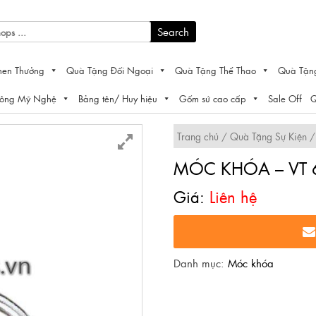
Search
hen Thưởng
Quà Tặng Đối Ngoại
Quà Tặng Thể Thao
Quà Tặn
Công Mỹ Nghệ
Bảng tên/ Huy hiệu
Gốm sứ cao cấp
Sale Off
Q
Trang chủ
/
Quà Tặng Sự Kiện
MÓC KHÓA – VT 
Liên hệ
Danh mục:
Móc khóa