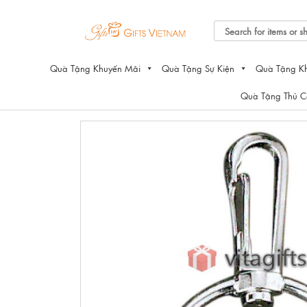
Skip
to
Tìm
content
kiếm:
Quà Tặng Khuyến Mãi
Quà Tặng Sự Kiện
Quà Tặng K
Quà Tặng Thủ 