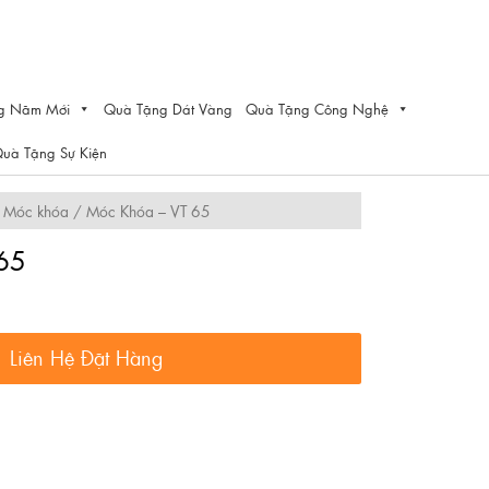
g Năm Mới
Quà Tặng Dát Vàng
Quà Tặng Công Nghệ
uà Tặng Sự Kiện
/
Móc khóa
/ Móc Khóa – VT 65
65
Liên Hệ Đặt Hàng