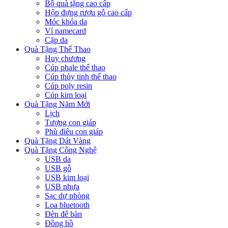
Bộ quà tặng cao cấp
Hộp đựng rượu gỗ cao cấp
Móc khóa da
Ví namecard
Cặp da
Quà Tặng Thể Thao
Huy chương
Cúp phale thể thao
Cúp thủy tinh thể thao
Cúp poly resin
Cúp kim loại
Quà Tặng Năm Mới
Lịch
Tượng con giáp
Phù điêu con giáp
Quà Tặng Dát Vàng
Quà Tặng Công Nghệ
USB da
USB gỗ
USB kim loại
USB nhựa
Sạc dự phòng
Loa bluetooth
Đèn để bàn
Đồng hồ