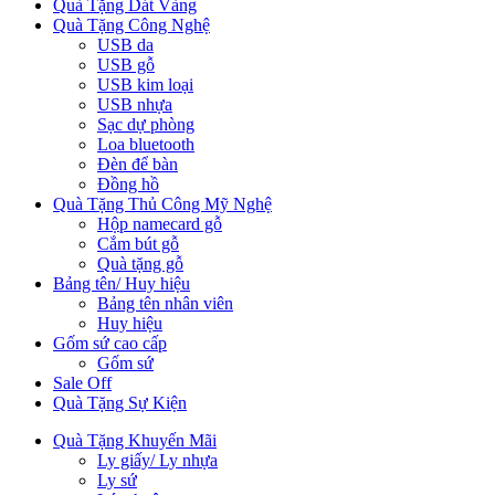
Quà Tặng Dát Vàng
Quà Tặng Công Nghệ
USB da
USB gỗ
USB kim loại
USB nhựa
Sạc dự phòng
Loa bluetooth
Đèn để bàn
Đồng hồ
Quà Tặng Thủ Công Mỹ Nghệ
Hộp namecard gỗ
Cắm bút gỗ
Quà tặng gỗ
Bảng tên/ Huy hiệu
Bảng tên nhân viên
Huy hiệu
Gốm sứ cao cấp
Gốm sứ
Sale Off
Quà Tặng Sự Kiện
Quà Tặng Khuyến Mãi
Ly giấy/ Ly nhựa
Ly sứ