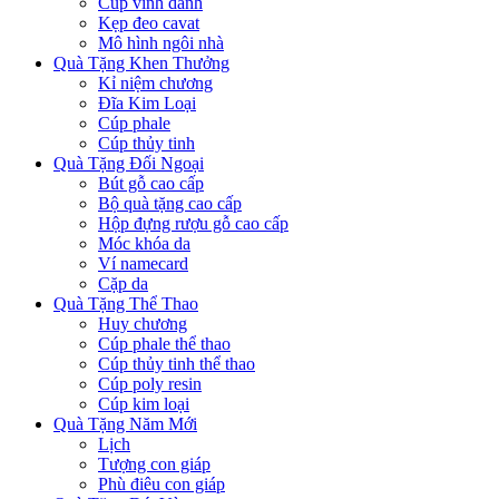
Cúp vinh danh
Kẹp đeo cavat
Mô hình ngôi nhà
Quà Tặng Khen Thưởng
Kỉ niệm chương
Đĩa Kim Loại
Cúp phale
Cúp thủy tinh
Quà Tặng Đối Ngoại
Bút gỗ cao cấp
Bộ quà tặng cao cấp
Hộp đựng rượu gỗ cao cấp
Móc khóa da
Ví namecard
Cặp da
Quà Tặng Thể Thao
Huy chương
Cúp phale thể thao
Cúp thủy tinh thể thao
Cúp poly resin
Cúp kim loại
Quà Tặng Năm Mới
Lịch
Tượng con giáp
Phù điêu con giáp