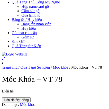
Quà Tặng Thủ Công Mỹ Nghệ
Hộp namecard gỗ
Cắm bút gỗ
Quà tặng gỗ
Bảng tên/ Huy hiệu
Bảng tên nhân viên
Huy hiệu
Gốm sứ cao cấp
Gốm sứ
Sale Off
Quà Tặng Sự Kiện
Trang chủ
/
Quà Tặng Sự Kiện
/
Móc khóa
/ Móc Khóa – VT 78
Móc Khóa – VT 78
Liên hệ
Liên Hệ Đặt Hàng
Danh mục:
Móc khóa