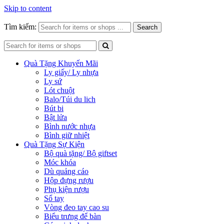
Skip to content
Tìm kiếm:
Search
Quà Tặng Khuyến Mãi
Ly giấy/ Ly nhựa
Ly sứ
Lót chuột
Balo/Túi du lich
Bút bi
Bật lửa
Bình nước nhựa
Bình giữ nhiệt
Quà Tặng Sự Kiện
Bộ quà tặng/ Bộ giftset
Móc khóa
Dù quảng cáo
Hộp đựng rượu
Phụ kiện rượu
Sổ tay
Vòng đeo tay cao su
Biểu trưng để bàn