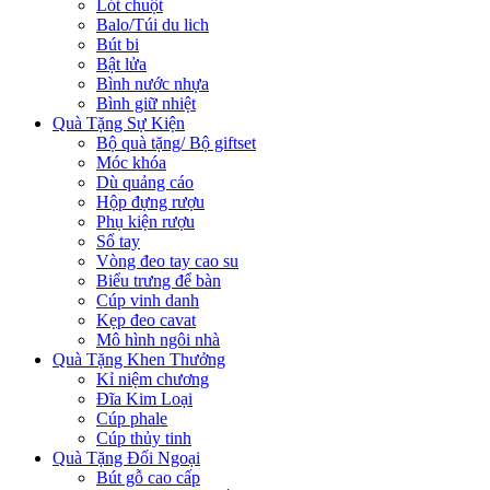
Lót chuột
Balo/Túi du lich
Bút bi
Bật lửa
Bình nước nhựa
Bình giữ nhiệt
Quà Tặng Sự Kiện
Bộ quà tặng/ Bộ giftset
Móc khóa
Dù quảng cáo
Hộp đựng rượu
Phụ kiện rượu
Sổ tay
Vòng đeo tay cao su
Biểu trưng để bàn
Cúp vinh danh
Kẹp đeo cavat
Mô hình ngôi nhà
Quà Tặng Khen Thưởng
Kỉ niệm chương
Đĩa Kim Loại
Cúp phale
Cúp thủy tinh
Quà Tặng Đối Ngoại
Bút gỗ cao cấp