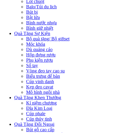
Lót chuột
Balo/Túi du lich
Bút bi
Bật lửa
Bình nước nhựa
Bình giữ nhiệt
Quà Tặng Sự Kiện
Bộ quà tặng/ Bộ giftset
Móc khóa
Dù quảng cáo
Hộp đựng rượu
Phụ kiện rượu
Sổ tay
Vòng đeo tay cao su
Biểu trưng để bàn
Cúp vinh danh
Kẹp đeo cavat
Mô hình ngôi nhà
Quà Tặng Khen Thưởng
Kỉ niệm chương
Đĩa Kim Loại
Cúp phale
Cúp thủy tinh
Quà Tặng Đối Ngoại
Bút gỗ cao cấp