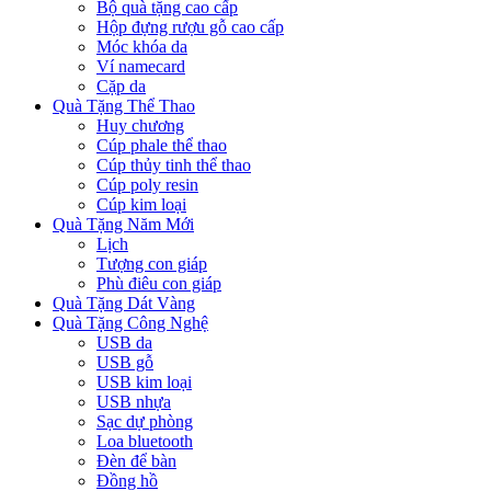
Bộ quà tặng cao cấp
Hộp đựng rượu gỗ cao cấp
Móc khóa da
Ví namecard
Cặp da
Quà Tặng Thể Thao
Huy chương
Cúp phale thể thao
Cúp thủy tinh thể thao
Cúp poly resin
Cúp kim loại
Quà Tặng Năm Mới
Lịch
Tượng con giáp
Phù điêu con giáp
Quà Tặng Dát Vàng
Quà Tặng Công Nghệ
USB da
USB gỗ
USB kim loại
USB nhựa
Sạc dự phòng
Loa bluetooth
Đèn để bàn
Đồng hồ