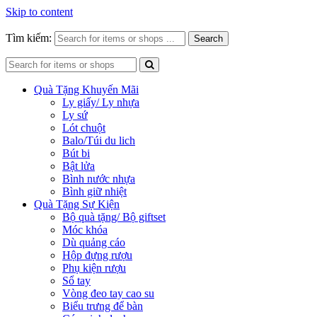
Skip to content
Tìm kiếm:
Search
Quà Tặng Khuyến Mãi
Ly giấy/ Ly nhựa
Ly sứ
Lót chuột
Balo/Túi du lich
Bút bi
Bật lửa
Bình nước nhựa
Bình giữ nhiệt
Quà Tặng Sự Kiện
Bộ quà tặng/ Bộ giftset
Móc khóa
Dù quảng cáo
Hộp đựng rượu
Phụ kiện rượu
Sổ tay
Vòng đeo tay cao su
Biểu trưng để bàn