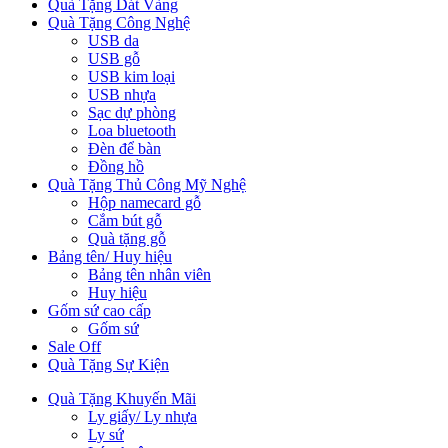
Quà Tặng Dát Vàng
Quà Tặng Công Nghệ
USB da
USB gỗ
USB kim loại
USB nhựa
Sạc dự phòng
Loa bluetooth
Đèn để bàn
Đồng hồ
Quà Tặng Thủ Công Mỹ Nghệ
Hộp namecard gỗ
Cắm bút gỗ
Quà tặng gỗ
Bảng tên/ Huy hiệu
Bảng tên nhân viên
Huy hiệu
Gốm sứ cao cấp
Gốm sứ
Sale Off
Quà Tặng Sự Kiện
Quà Tặng Khuyến Mãi
Ly giấy/ Ly nhựa
Ly sứ