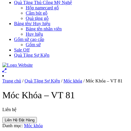
Quà Tặng Thủ Công Mỹ Nghệ
Hộp namecard gỗ
Cắm bút gỗ
Quà tặng gỗ
Bảng tên/ Huy hiệu
Bảng tên nhân viên
Huy hiệu
Gốm sứ cao cấp
Gốm sứ
Sale Off
Quà Tặng Sự Kiện
Trang chủ
/
Quà Tặng Sự Kiện
/
Móc khóa
/ Móc Khóa – VT 81
Móc Khóa – VT 81
Liên hệ
Liên Hệ Đặt Hàng
Danh mục:
Móc khóa