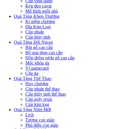
Cúp vinh danh
Kẹp đeo cavat
Mô hình ngôi nhà
Quà Tặng Khen Thưởng
Kỉ niệm chương
Đĩa Kim Loại
Cúp phale
Cúp thủy tinh
Quà Tặng Đối Ngoại
Bút gỗ cao cấp
Bộ quà tặng cao cấp
Hộp đựng rượu gỗ cao cấp
Móc khóa da
Ví namecard
Cặp da
Quà Tặng Thể Thao
Huy chương
Cúp phale thể thao
Cúp thủy tinh thể thao
Cúp poly resin
Cúp kim loại
Quà Tặng Năm Mới
Lịch
Tượng con giáp
Phù điêu con giáp