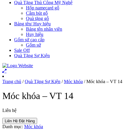
Quà Tặng Thủ Công Mỹ Nghệ
Hộp namecard gỗ
Cắm bút gỗ
Quà tặng gỗ
Bảng tên/ Huy hiệu
Bảng tên nhân viên
Huy hiệu
Gốm sứ cao cấp
Gốm sứ
Sale Off
Quà Tặng Sự Kiện
Trang chủ
/
Quà Tặng Sự Kiện
/
Móc khóa
/ Móc khóa – VT 14
Móc khóa – VT 14
Liên hệ
Liên Hệ Đặt Hàng
Danh mục:
Móc khóa