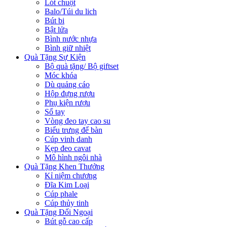
Lót chuột
Balo/Túi du lich
Bút bi
Bật lửa
Bình nước nhựa
Bình giữ nhiệt
Quà Tặng Sự Kiện
Bộ quà tặng/ Bộ giftset
Móc khóa
Dù quảng cáo
Hộp đựng rượu
Phụ kiện rượu
Sổ tay
Vòng đeo tay cao su
Biểu trưng để bàn
Cúp vinh danh
Kẹp đeo cavat
Mô hình ngôi nhà
Quà Tặng Khen Thưởng
Kỉ niệm chương
Đĩa Kim Loại
Cúp phale
Cúp thủy tinh
Quà Tặng Đối Ngoại
Bút gỗ cao cấp