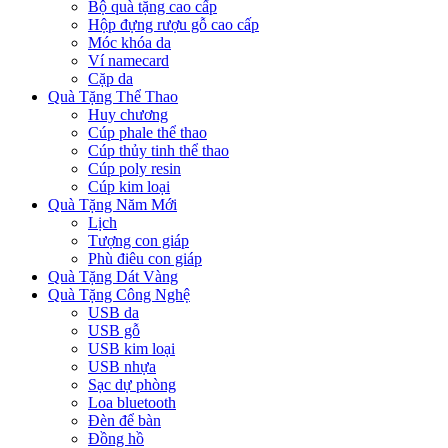
Bộ quà tặng cao cấp
Hộp đựng rượu gỗ cao cấp
Móc khóa da
Ví namecard
Cặp da
Quà Tặng Thể Thao
Huy chương
Cúp phale thể thao
Cúp thủy tinh thể thao
Cúp poly resin
Cúp kim loại
Quà Tặng Năm Mới
Lịch
Tượng con giáp
Phù điêu con giáp
Quà Tặng Dát Vàng
Quà Tặng Công Nghệ
USB da
USB gỗ
USB kim loại
USB nhựa
Sạc dự phòng
Loa bluetooth
Đèn để bàn
Đồng hồ