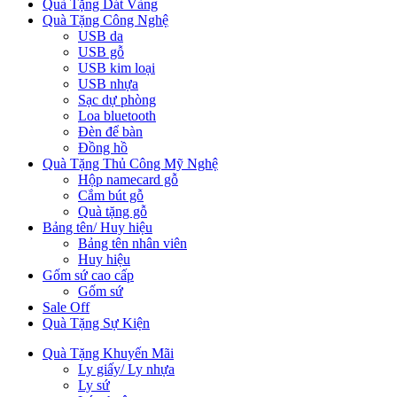
Quà Tặng Dát Vàng
Quà Tặng Công Nghệ
USB da
USB gỗ
USB kim loại
USB nhựa
Sạc dự phòng
Loa bluetooth
Đèn để bàn
Đồng hồ
Quà Tặng Thủ Công Mỹ Nghệ
Hộp namecard gỗ
Cắm bút gỗ
Quà tặng gỗ
Bảng tên/ Huy hiệu
Bảng tên nhân viên
Huy hiệu
Gốm sứ cao cấp
Gốm sứ
Sale Off
Quà Tặng Sự Kiện
Quà Tặng Khuyến Mãi
Ly giấy/ Ly nhựa
Ly sứ