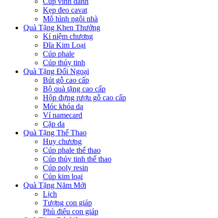
Cúp vinh danh
Kẹp đeo cavat
Mô hình ngôi nhà
Quà Tặng Khen Thưởng
Kỉ niệm chương
Đĩa Kim Loại
Cúp phale
Cúp thủy tinh
Quà Tặng Đối Ngoại
Bút gỗ cao cấp
Bộ quà tặng cao cấp
Hộp đựng rượu gỗ cao cấp
Móc khóa da
Ví namecard
Cặp da
Quà Tặng Thể Thao
Huy chương
Cúp phale thể thao
Cúp thủy tinh thể thao
Cúp poly resin
Cúp kim loại
Quà Tặng Năm Mới
Lịch
Tượng con giáp
Phù điêu con giáp