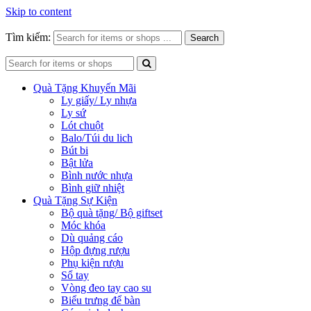
Skip to content
Tìm kiếm:
Search
Quà Tặng Khuyến Mãi
Ly giấy/ Ly nhựa
Ly sứ
Lót chuột
Balo/Túi du lich
Bút bi
Bật lửa
Bình nước nhựa
Bình giữ nhiệt
Quà Tặng Sự Kiện
Bộ quà tặng/ Bộ giftset
Móc khóa
Dù quảng cáo
Hộp đựng rượu
Phụ kiện rượu
Sổ tay
Vòng đeo tay cao su
Biểu trưng để bàn