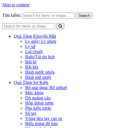
Skip to content
Tìm kiếm:
Search
Quà Tặng Khuyến Mãi
Ly giấy/ Ly nhựa
Ly sứ
Lót chuột
Balo/Túi du lich
Bút bi
Bật lửa
Bình nước nhựa
Bình giữ nhiệt
Quà Tặng Sự Kiện
Bộ quà tặng/ Bộ giftset
Móc khóa
Dù quảng cáo
Hộp đựng rượu
Phụ kiện rượu
Sổ tay
Vòng đeo tay cao su
Biểu trưng để bàn