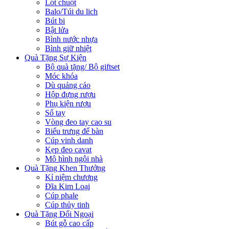
Lót chuột
Balo/Túi du lich
Bút bi
Bật lửa
Bình nước nhựa
Bình giữ nhiệt
Quà Tặng Sự Kiện
Bộ quà tặng/ Bộ giftset
Móc khóa
Dù quảng cáo
Hộp đựng rượu
Phụ kiện rượu
Sổ tay
Vòng đeo tay cao su
Biểu trưng để bàn
Cúp vinh danh
Kẹp đeo cavat
Mô hình ngôi nhà
Quà Tặng Khen Thưởng
Kỉ niệm chương
Đĩa Kim Loại
Cúp phale
Cúp thủy tinh
Quà Tặng Đối Ngoại
Bút gỗ cao cấp