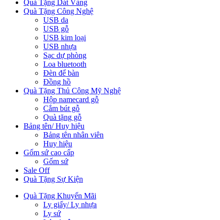
Quà Tặng Dát Vàng
Quà Tặng Công Nghệ
USB da
USB gỗ
USB kim loại
USB nhựa
Sạc dự phòng
Loa bluetooth
Đèn để bàn
Đồng hồ
Quà Tặng Thủ Công Mỹ Nghệ
Hộp namecard gỗ
Cắm bút gỗ
Quà tặng gỗ
Bảng tên/ Huy hiệu
Bảng tên nhân viên
Huy hiệu
Gốm sứ cao cấp
Gốm sứ
Sale Off
Quà Tặng Sự Kiện
Quà Tặng Khuyến Mãi
Ly giấy/ Ly nhựa
Ly sứ