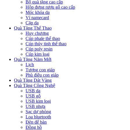
Bộ quà tặng cao cấp
Hộp đựng rượu gỗ cao cấp
Móc khóa da
Ví namecard
Cặp da
Quà Tặng Thể Thao
Huy chương
Cúp phale thể thao
Cúp thủy tinh thể thao
Cúp poly resin
Cúp kim loại
Quà Tặng Năm Mới
Lịch
Tượng con giáp
Phù điêu con giáp
Quà Tặng Dát Vàng
Quà Tặng Công Nghệ
USB da
USB gỗ
USB kim loại
USB nhựa
Sạc dự phòng
Loa bluetooth
Đèn để bàn
Đồng hồ