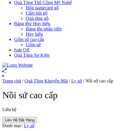
Quà Tặng Thủ Công Mỹ Nghệ
Hộp namecard gỗ
Cắm bút gỗ
Quà tặng gỗ
Bảng tên/ Huy hiệu
Bảng tên nhân viên
Huy hiệu
Gốm sứ cao cấp
Gốm sứ
Sale Off
Quà Tặng Sự Kiện
Trang chủ
/
Quà Tặng Khuyến Mãi
/
Ly sứ
/ Nồi sứ cao cấp
Nồi sứ cao cấp
Liên hệ
Liên Hệ Đặt Hàng
Danh mục:
Ly sứ