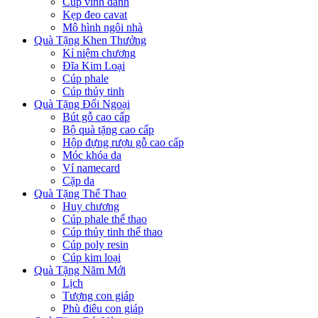
Cúp vinh danh
Kẹp đeo cavat
Mô hình ngôi nhà
Quà Tặng Khen Thưởng
Kỉ niệm chương
Đĩa Kim Loại
Cúp phale
Cúp thủy tinh
Quà Tặng Đối Ngoại
Bút gỗ cao cấp
Bộ quà tặng cao cấp
Hộp đựng rượu gỗ cao cấp
Móc khóa da
Ví namecard
Cặp da
Quà Tặng Thể Thao
Huy chương
Cúp phale thể thao
Cúp thủy tinh thể thao
Cúp poly resin
Cúp kim loại
Quà Tặng Năm Mới
Lịch
Tượng con giáp
Phù điêu con giáp