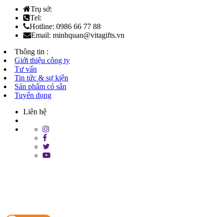
Trụ sở:
Tel:
Hotline: 0986 66 77 88
Email: minhquan@vitagifts.vn
Thông tin :
Giới thiệu công ty
Tư vấn
Tin tức & sự kiện
Sản phẩm có sẵn
Tuyển dụng
Liên hệ