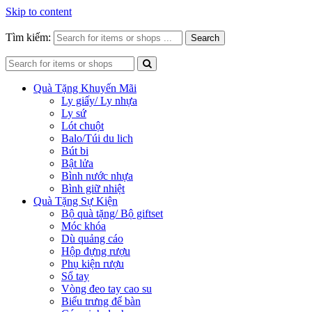
Skip to content
Tìm kiếm:
Search
Quà Tặng Khuyến Mãi
Ly giấy/ Ly nhựa
Ly sứ
Lót chuột
Balo/Túi du lich
Bút bi
Bật lửa
Bình nước nhựa
Bình giữ nhiệt
Quà Tặng Sự Kiện
Bộ quà tặng/ Bộ giftset
Móc khóa
Dù quảng cáo
Hộp đựng rượu
Phụ kiện rượu
Sổ tay
Vòng đeo tay cao su
Biểu trưng để bàn