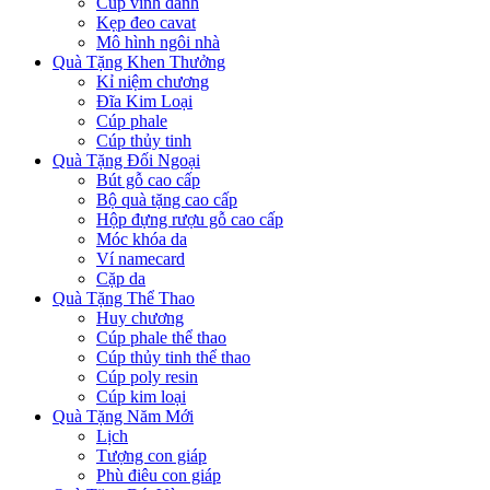
Cúp vinh danh
Kẹp đeo cavat
Mô hình ngôi nhà
Quà Tặng Khen Thưởng
Kỉ niệm chương
Đĩa Kim Loại
Cúp phale
Cúp thủy tinh
Quà Tặng Đối Ngoại
Bút gỗ cao cấp
Bộ quà tặng cao cấp
Hộp đựng rượu gỗ cao cấp
Móc khóa da
Ví namecard
Cặp da
Quà Tặng Thể Thao
Huy chương
Cúp phale thể thao
Cúp thủy tinh thể thao
Cúp poly resin
Cúp kim loại
Quà Tặng Năm Mới
Lịch
Tượng con giáp
Phù điêu con giáp