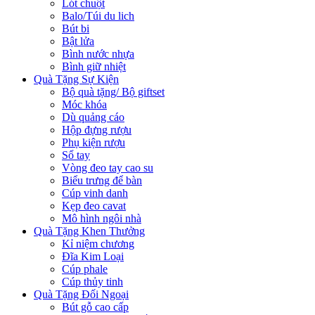
Lót chuột
Balo/Túi du lich
Bút bi
Bật lửa
Bình nước nhựa
Bình giữ nhiệt
Quà Tặng Sự Kiện
Bộ quà tặng/ Bộ giftset
Móc khóa
Dù quảng cáo
Hộp đựng rượu
Phụ kiện rượu
Sổ tay
Vòng đeo tay cao su
Biểu trưng để bàn
Cúp vinh danh
Kẹp đeo cavat
Mô hình ngôi nhà
Quà Tặng Khen Thưởng
Kỉ niệm chương
Đĩa Kim Loại
Cúp phale
Cúp thủy tinh
Quà Tặng Đối Ngoại
Bút gỗ cao cấp