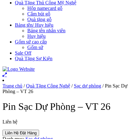
Quà Tặng Thủ Công Mỹ Nghệ
Hộp namecard gỗ
Cắm bút gỗ
Quà tặng gỗ
Bảng tên/ Huy hiệu
Bảng tên nhân viên
Huy hiệu
Gốm sứ cao cấp
Gốm sứ
Sale Off
Quà Tặng Sự Kiện
Trang chủ
/
Quà Tặng Công Nghệ
/
Sạc dự phòng
/ Pin Sạc Dự
Phòng – VT 26
Pin Sạc Dự Phòng – VT 26
Liên hệ
Liên Hệ Đặt Hàng
Danh mục:
Sạc dự phòng