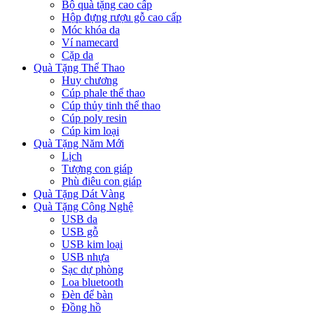
Bộ quà tặng cao cấp
Hộp đựng rượu gỗ cao cấp
Móc khóa da
Ví namecard
Cặp da
Quà Tặng Thể Thao
Huy chương
Cúp phale thể thao
Cúp thủy tinh thể thao
Cúp poly resin
Cúp kim loại
Quà Tặng Năm Mới
Lịch
Tượng con giáp
Phù điêu con giáp
Quà Tặng Dát Vàng
Quà Tặng Công Nghệ
USB da
USB gỗ
USB kim loại
USB nhựa
Sạc dự phòng
Loa bluetooth
Đèn để bàn
Đồng hồ