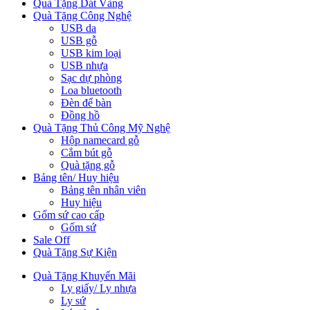
Quà Tặng Dát Vàng
Quà Tặng Công Nghệ
USB da
USB gỗ
USB kim loại
USB nhựa
Sạc dự phòng
Loa bluetooth
Đèn để bàn
Đồng hồ
Quà Tặng Thủ Công Mỹ Nghệ
Hộp namecard gỗ
Cắm bút gỗ
Quà tặng gỗ
Bảng tên/ Huy hiệu
Bảng tên nhân viên
Huy hiệu
Gốm sứ cao cấp
Gốm sứ
Sale Off
Quà Tặng Sự Kiện
Quà Tặng Khuyến Mãi
Ly giấy/ Ly nhựa
Ly sứ