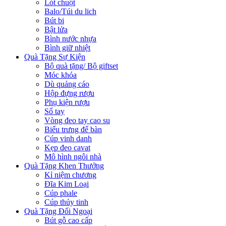
Lót chuột
Balo/Túi du lich
Bút bi
Bật lửa
Bình nước nhựa
Bình giữ nhiệt
Quà Tặng Sự Kiện
Bộ quà tặng/ Bộ giftset
Móc khóa
Dù quảng cáo
Hộp đựng rượu
Phụ kiện rượu
Sổ tay
Vòng đeo tay cao su
Biểu trưng để bàn
Cúp vinh danh
Kẹp đeo cavat
Mô hình ngôi nhà
Quà Tặng Khen Thưởng
Kỉ niệm chương
Đĩa Kim Loại
Cúp phale
Cúp thủy tinh
Quà Tặng Đối Ngoại
Bút gỗ cao cấp