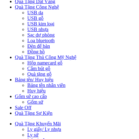
Quà Tặng Dát Vàng
Quà Tặng Công Nghệ
USB da
USB gỗ
USB kim loại
USB nhựa
Sạc dự phòng
Loa bluetooth
Đèn để bàn
Đồng hồ
Quà Tặng Thủ Công Mỹ Nghệ
Hộp namecard gỗ
Cắm bút gỗ
Quà tặng gỗ
Bảng tên/ Huy hiệu
Bảng tên nhân viên
Huy hiệu
Gốm sứ cao cấp
Gốm sứ
Sale Off
Quà Tặng Sự Kiện
Quà Tặng Khuyến Mãi
Ly giấy/ Ly nhựa
Ly sứ