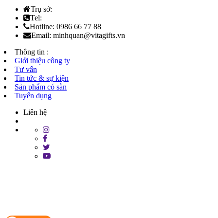
Trụ sở:
Tel:
Hotline: 0986 66 77 88
Email: minhquan@vitagifts.vn
Thông tin :
Giới thiệu công ty
Tư vấn
Tin tức & sự kiện
Sản phẩm có sẵn
Tuyển dụng
Liên hệ