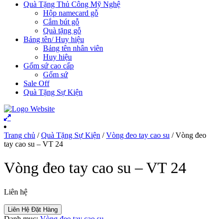
Quà Tặng Thủ Công Mỹ Nghệ
Hộp namecard gỗ
Cắm bút gỗ
Quà tặng gỗ
Bảng tên/ Huy hiệu
Bảng tên nhân viên
Huy hiệu
Gốm sứ cao cấp
Gốm sứ
Sale Off
Quà Tặng Sự Kiện
Trang chủ
/
Quà Tặng Sự Kiện
/
Vòng đeo tay cao su
/ Vòng đeo
tay cao su – VT 24
Vòng đeo tay cao su – VT 24
Liên hệ
Liên Hệ Đặt Hàng
Danh mục:
Vòng đeo tay cao su