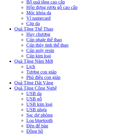
Bộ quà tặng cao cấp
Hộp đựng rượu gỗ cao cấp
Móc khóa da
Ví namecard
Cặp da
Quà Tặng Thể Thao
Huy chương
Cúp phale thể thao
Cúp thủy tinh thể thao
Cúp poly resin
Cúp kim loại
Quà Tặng Năm Mới
Lịch
Tượng con giáp
Phù điêu con giáp
Quà Tặng Dát Vàng
Quà Tặng Công Nghệ
USB da
USB gỗ
USB kim loại
USB nhựa
Sạc dự phòng
Loa bluetooth
Đèn để bàn
Đồng hồ