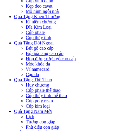
Cúp vinh danh
Kẹp đeo cavat
Mô hình ngôi nhà
Quà Tặng Khen Thưởng
Kỉ niệm chương
Đĩa Kim Loại
Cúp phale
Cúp thủy tinh
Quà Tặng Đối Ngoại
Bút gỗ cao cấp
Bộ quà tặng cao cấp
Hộp đựng rượu gỗ cao cấp
Móc khóa da
Ví namecard
Cặp da
Quà Tặng Thể Thao
Huy chương
Cúp phale thể thao
Cúp thủy tinh thể thao
Cúp poly resin
Cúp kim loại
Quà Tặng Năm Mới
Lịch
Tượng con giáp
Phù điêu con giáp