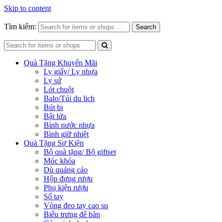
Skip to content
Tìm kiếm:
Search
Quà Tặng Khuyến Mãi
Ly giấy/ Ly nhựa
Ly sứ
Lót chuột
Balo/Túi du lich
Bút bi
Bật lửa
Bình nước nhựa
Bình giữ nhiệt
Quà Tặng Sự Kiện
Bộ quà tặng/ Bộ giftset
Móc khóa
Dù quảng cáo
Hộp đựng rượu
Phụ kiện rượu
Sổ tay
Vòng đeo tay cao su
Biểu trưng để bàn