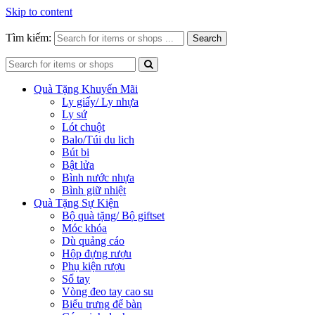
Skip to content
Tìm kiếm:
Search
Quà Tặng Khuyến Mãi
Ly giấy/ Ly nhựa
Ly sứ
Lót chuột
Balo/Túi du lich
Bút bi
Bật lửa
Bình nước nhựa
Bình giữ nhiệt
Quà Tặng Sự Kiện
Bộ quà tặng/ Bộ giftset
Móc khóa
Dù quảng cáo
Hộp đựng rượu
Phụ kiện rượu
Sổ tay
Vòng đeo tay cao su
Biểu trưng để bàn