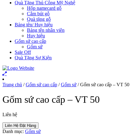
Quà Tặng Thủ Công Mỹ Nghệ
Hộp namecard gỗ
Cắm bút gỗ
Quà tặng gỗ
Bảng tên/ Huy hiệu
Bảng tên nhân viên
Huy hiệu
Gốm sứ cao cấp
Gốm sứ
Sale Off
Quà Tặng Sự Kiện
Trang chủ
/
Gốm sứ cao cấp
/
Gốm sứ
/ Gốm sứ cao cấp – VT 50
Gốm sứ cao cấp – VT 50
Liên hệ
Liên Hệ Đặt Hàng
Danh mục:
Gốm sứ