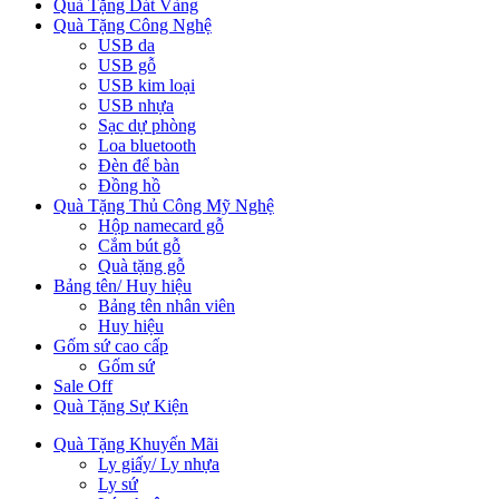
Quà Tặng Dát Vàng
Quà Tặng Công Nghệ
USB da
USB gỗ
USB kim loại
USB nhựa
Sạc dự phòng
Loa bluetooth
Đèn để bàn
Đồng hồ
Quà Tặng Thủ Công Mỹ Nghệ
Hộp namecard gỗ
Cắm bút gỗ
Quà tặng gỗ
Bảng tên/ Huy hiệu
Bảng tên nhân viên
Huy hiệu
Gốm sứ cao cấp
Gốm sứ
Sale Off
Quà Tặng Sự Kiện
Quà Tặng Khuyến Mãi
Ly giấy/ Ly nhựa
Ly sứ