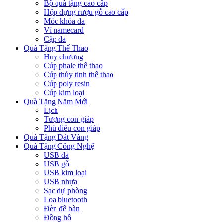
Bộ quà tặng cao cấp
Hộp đựng rượu gỗ cao cấp
Móc khóa da
Ví namecard
Cặp da
Quà Tặng Thể Thao
Huy chương
Cúp phale thể thao
Cúp thủy tinh thể thao
Cúp poly resin
Cúp kim loại
Quà Tặng Năm Mới
Lịch
Tượng con giáp
Phù điêu con giáp
Quà Tặng Dát Vàng
Quà Tặng Công Nghệ
USB da
USB gỗ
USB kim loại
USB nhựa
Sạc dự phòng
Loa bluetooth
Đèn để bàn
Đồng hồ