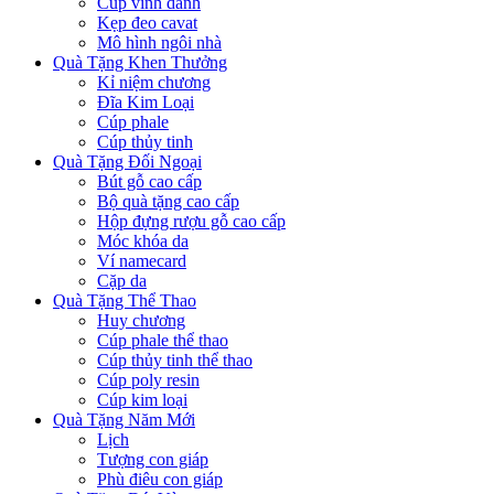
Cúp vinh danh
Kẹp đeo cavat
Mô hình ngôi nhà
Quà Tặng Khen Thưởng
Kỉ niệm chương
Đĩa Kim Loại
Cúp phale
Cúp thủy tinh
Quà Tặng Đối Ngoại
Bút gỗ cao cấp
Bộ quà tặng cao cấp
Hộp đựng rượu gỗ cao cấp
Móc khóa da
Ví namecard
Cặp da
Quà Tặng Thể Thao
Huy chương
Cúp phale thể thao
Cúp thủy tinh thể thao
Cúp poly resin
Cúp kim loại
Quà Tặng Năm Mới
Lịch
Tượng con giáp
Phù điêu con giáp