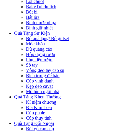
Lót chuột
Balo/Túi du lich
Bút bi
Bật lửa
Bình nước nhựa
Bình giữ nhiệt
Quà Tặng Sự Kiện
Bộ quà tặng/ Bộ giftset
Móc khóa
Dù quảng cáo
Hộp đựng rượu
Phụ kiện rượu
Sổ tay
Vòng đeo tay cao su
Biểu trưng để bàn
Cúp vinh danh
Kẹp đeo cavat
Mô hình ngôi nhà
Quà Tặng Khen Thưởng
Kỉ niệm chương
Đĩa Kim Loại
Cúp phale
Cúp thủy tinh
Quà Tặng Đối Ngoại
Bút gỗ cao cấp