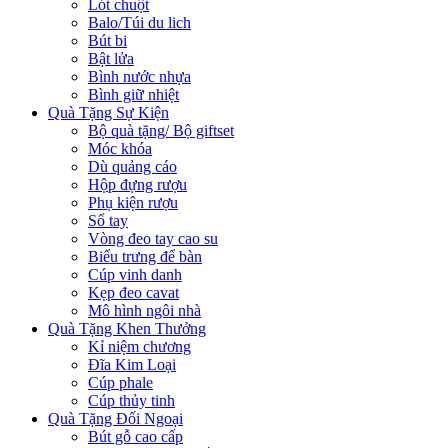
Lót chuột
Balo/Túi du lich
Bút bi
Bật lửa
Bình nước nhựa
Bình giữ nhiệt
Quà Tặng Sự Kiện
Bộ quà tặng/ Bộ giftset
Móc khóa
Dù quảng cáo
Hộp đựng rượu
Phụ kiện rượu
Sổ tay
Vòng đeo tay cao su
Biểu trưng để bàn
Cúp vinh danh
Kẹp đeo cavat
Mô hình ngôi nhà
Quà Tặng Khen Thưởng
Kỉ niệm chương
Đĩa Kim Loại
Cúp phale
Cúp thủy tinh
Quà Tặng Đối Ngoại
Bút gỗ cao cấp