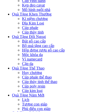
Cúp vinh danh
Kẹp đeo cavat
Mô hình ngôi nhà
Quà Tặng Khen Thưởng
Kỉ niệm chương
Đĩa Kim Loại
Cúp phale
Cúp thủy tinh
Quà Tặng Đối Ngoại
Bút gỗ cao cấp
Bộ quà tặng cao cấp
Hộp đựng rượu gỗ cao cấp
Móc khóa da
Ví namecard
Cặp da
Quà Tặng Thể Thao
Huy chương
Cúp phale thể thao
Cúp thủy tinh thể thao
Cúp poly resin
Cúp kim loại
Quà Tặng Năm Mới
Lịch
Tượng con giáp
Phù điêu con giáp