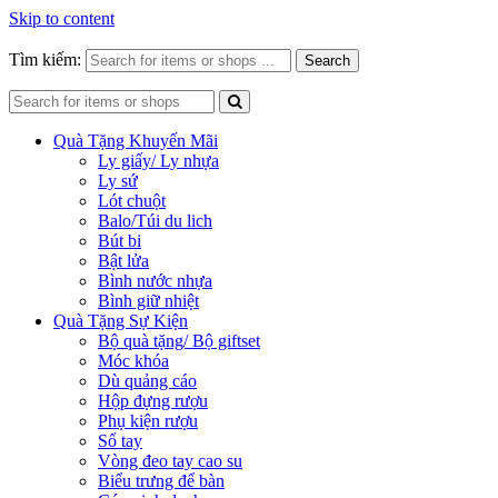
Skip to content
Tìm kiếm:
Search
Quà Tặng Khuyến Mãi
Ly giấy/ Ly nhựa
Ly sứ
Lót chuột
Balo/Túi du lich
Bút bi
Bật lửa
Bình nước nhựa
Bình giữ nhiệt
Quà Tặng Sự Kiện
Bộ quà tặng/ Bộ giftset
Móc khóa
Dù quảng cáo
Hộp đựng rượu
Phụ kiện rượu
Sổ tay
Vòng đeo tay cao su
Biểu trưng để bàn