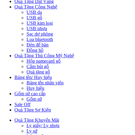
Quà Tặng Dát Vàng
Quà Tặng Công Nghệ
USB da
USB gỗ
USB kim loại
USB nhựa
Sạc dự phòng
Loa bluetooth
Đèn để bàn
Đồng hồ
Quà Tặng Thủ Công Mỹ Nghệ
Hộp namecard gỗ
Cắm bút gỗ
Quà tặng gỗ
Bảng tên/ Huy hiệu
Bảng tên nhân viên
Huy hiệu
Gốm sứ cao cấp
Gốm sứ
Sale Off
Quà Tặng Sự Kiện
Quà Tặng Khuyến Mãi
Ly giấy/ Ly nhựa
Ly sứ