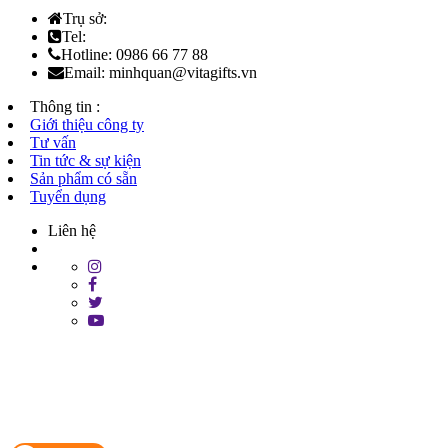
Trụ sở:
Tel:
Hotline: 0986 66 77 88
Email: minhquan@vitagifts.vn
Thông tin :
Giới thiệu công ty
Tư vấn
Tin tức & sự kiện
Sản phẩm có sẵn
Tuyển dụng
Liên hệ