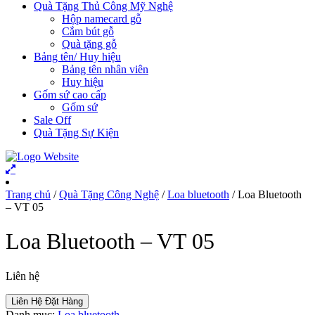
Quà Tặng Thủ Công Mỹ Nghệ
Hộp namecard gỗ
Cắm bút gỗ
Quà tặng gỗ
Bảng tên/ Huy hiệu
Bảng tên nhân viên
Huy hiệu
Gốm sứ cao cấp
Gốm sứ
Sale Off
Quà Tặng Sự Kiện
Trang chủ
/
Quà Tặng Công Nghệ
/
Loa bluetooth
/ Loa Bluetooth
– VT 05
Loa Bluetooth – VT 05
Liên hệ
Liên Hệ Đặt Hàng
Danh mục:
Loa bluetooth