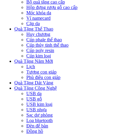
Bộ quà tặng cao cấp
Hộp đựng rượu gỗ cao cấp
Móc khóa da
Ví namecard
Cặp da
Quà Tặng Thể Thao
Huy chương
Cúp phale thể thao
Cúp thủy tinh thể thao
Cúp poly resin
Cúp kim loại
Quà Tặng Năm Mới
Lịch
Tượng con giáp
Phù điêu con giáp
Quà Tặng Dát Vàng
Quà Tặng Công Nghệ
USB da
USB gỗ
USB kim loại
USB nhựa
Sạc dự phòng
Loa bluetooth
Đèn để bàn
Đồng hồ